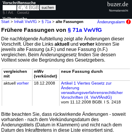
Vorschriftensuche
buzer.de
Normalansicht
§ / Art.
Gesetz
Volltextsuche
Start
>
Inhalt VwVfG
>
§ 71a
>
alte Fassungen
Änderungsalarm
Frühere Fassungen von
§ 71a VwVfG
nur in VwVfG
Die nachfolgende Aufstellung zeigt alle Änderungen dieser
Vorschrift. Über die Links
aktuell
und
vorher
können Sie
jeweils alte Fassung (a.F.) und neue Fassung (n.F.)
vergleichen. Beim Änderungsgesetz finden Sie dessen
Volltext sowie die Begründung des Gesetzgebers.
vergleichen
mWv
neue Fassung durch
mit
(verkündet)
aktuell
vorher
18.12.2008
Artikel 1 Viertes Gesetz zur
Änderung
verwaltungsverfahrensrechtlicher
Vorschriften (4. VwVfÄndG)
vom 11.12.2008 BGBl. I S. 2418
Bitte beachten Sie, dass rückwirkende Änderungen - soweit
vorhanden - nach dem Verkündungsdatum des
Änderungstitels (Datum in Klammern) und nicht nach dem
Datum des Inkrafttretens in diese Liste einsortiert sind.