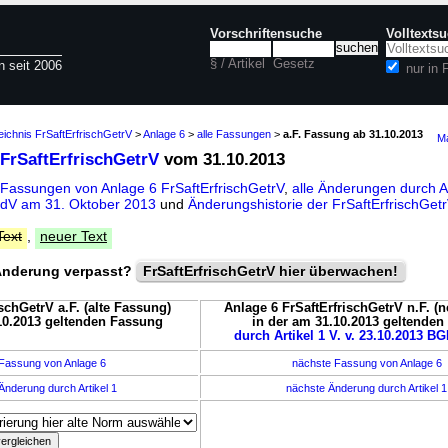
Vorschriftensuche
Volltexts
§ / Artikel
Gesetz
n seit 2006
nur in 
eichnis FrSaftErfrischGetrV
>
Anlage 6
>
alle Fassungen
>
a.F. Fassung ab 31.10.2013
Ma
 FrSaftErfrischGetrV
vom 31.10.2013
 Fassungen von Anlage 6 FrSaftErfrischGetrV
,
alle Änderungen durch Ar
ndV am 31. Oktober 2013
und
Änderungshistorie der FrSaftErfrischGet
Text
,
neuer Text
nderung verpasst?
FrSaftErfrischGetrV hier überwachen!
schGetrV a.F. (alte Fassung)
Anlage 6 FrSaftErfrischGetrV n.F. (
10.2013 geltenden Fassung
in der am 31.10.2013 geltende
durch Artikel 1 V. v. 23.10.2013 BGB
Fassung von Anlage 6
nächste Fassung von Anlage 6
Änderung durch Artikel 1
nächste Änderung durch Artikel 