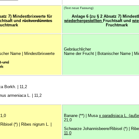
(Text neue Fassung)
satz 7) Mindestbrixwerte für
Anlage 6 (zu § 2 Absatz 7) Mindestb
chtsaft und
rückverdünntes
wiederhergestellten
Fruchtsaft und
wie
ruchtmark
Fruchtmark
Gebräuchlicher
scher Name | Mindestbrixwerte
Name der Frucht | Botanischer Name | Mi
t und
rk
ca Borkh. | 11,2
unus armeniaca L. | 11,2
21,0
Banane (**) | Musa
x paradisiaca L. (au
21,0
bisel (*) | Ribes nigrum L. |
Schwarze Johannisbeere/Ribisel (*) | Ribe
11,0