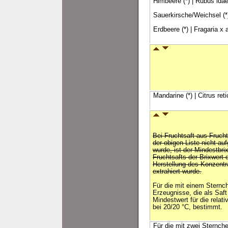
Himbeere (*) | Rubus idae
Sauerkirsche/Weichsel (*)
Erdbeere (*) | Fragaria x
Mandarine (*) | Citrus ret
Bei Fruchtsaft aus Frucht
der obigen Liste nicht auf
wurde, ist der Mindestbr
Fruchtsafts der Brixwert 
Herstellung des Konzentr
extrahiert wurde.
Für die mit einem Sternc
Erzeugnisse, die als Saft
Mindestwert für die relat
bei 20/20 °C, bestimmt.
Für die mit zwei Sternch