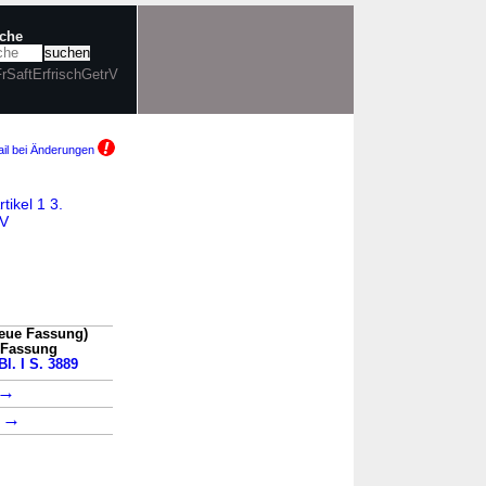
uche
FrSaftErfrischGetrV
il bei Änderungen
tikel 1 3.
rV
neue Fassung)
n Fassung
l. I S. 3889
→
→
1