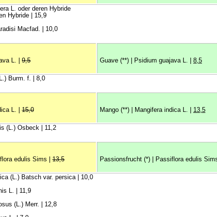
ifera L. oder deren Hybride
en Hybride | 15,9
aradisi Macfad. | 10,0
ava L. |
9,5
Guave (**) | Psidium guajava L. |
8,5
L.) Burm. f. | 8,0
ica L. |
15,0
Mango (**) | Mangifera indica L. |
13,5
is (L.) Osbeck | 11,2
flora edulis Sims |
13,5
Passionsfrucht (*) | Passiflora edulis Sim
sica (L.) Batsch var. persica | 10,0
is L. | 11,9
us (L.) Merr. | 12,8