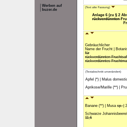
Werben auf
(Text alte Fassung)
buzer.de
Anlage 6 (zu § 2 Ab
rückverdünnten
Fru
F
Gebräuchlicher
Name der Frucht | Botani
für
rückverdünnten Fruchtsaf
rückverdünntes Fruchtma
(Textabschnitt unverändert)
Apfel (*) | Malus domesti
Aprikose/Marille (**) | Pr
Banane (**) | Musa
sp.
| 
Schwarze Johannisbeere/Ri
11,6