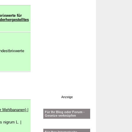
rixwerte für
derhergestelltes
ndestbrixwerte
Anzeige
ßer Mehlbananen)
|
Für Ihr Blog oder Forum -
Gesetze verknüpfen
s nigrum L. |