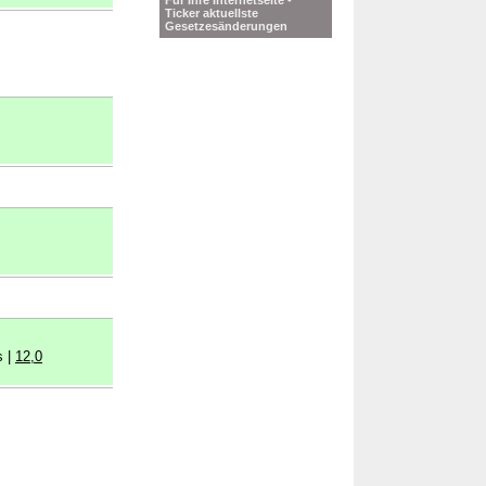
Für Ihre Internetseite -
Ticker aktuellste
Gesetzesänderungen
s |
12,0