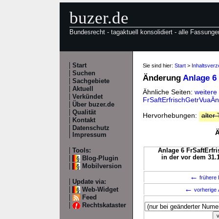
buzer.de
Bundesrecht - tagaktuell konsolidiert - alle Fassunge
Start
Sie sind hier:
Start
>
Inhaltsverz
Suchen
Änderung
Anlage 6
Sachgebiete
Aktuell
Ähnliche Seiten:
weitere
Verkündet
FrSaftErfrischGetrVuaÄ
Über buzer.de
Qualität
Hervorhebungen:
alter 
Kontakt
Datenschutz
Ä
Impressum
Tools:
Anlage 6 FrSaftErfri
in der vor dem 31.
Blog-Plugin
Mobilversion
←
frühere 
Update via:
←
Web-Widget
vorherige 
Feed
Rechtskataster