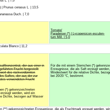
us L. | 7,0
 | Prunus cerasus L. | 13,5
 ananassa Duch. | 7,0
Tomate/
Paradeiser (*) | Lycopersicon esculen-
tum Mill. | 5,0
iculata Blanco | 11,2
saftkonzentrat, der aus einer in
Für die mit einem Sternchen (*) gekennze
geführten Frucht hergestellt
Erzeugnisse, die als Saft erzeugt werden,
ixwert des rückverdünnten
Mindestwert für die relative Dichte, bezo
des Saftes, der aus der zur
bei 20/20 °C, bestimmt.
ates verwendeten Frucht
hen (*) gekennzeichneten
 erzeugt werden, wird ein
ive Dichte, bezogen auf Wasser
en (**) gekennzeichneten Erzeugnisse, die als Fruchtmark erzeugt werden, wir