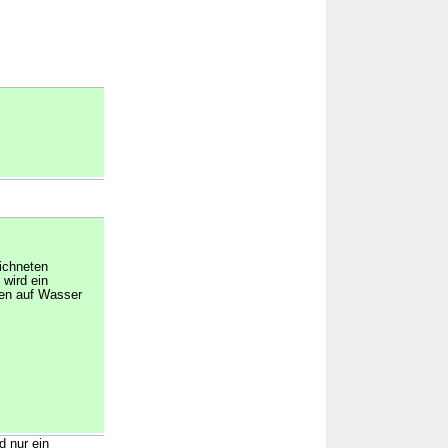
ichneten
 wird ein
gen auf Wasser
d nur ein