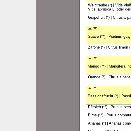
Weintraube (*) | Vitis vin
Vitis labrusca L. oder der
Grapefruit (*) | Citrus x p
Guave (**) | Psidium guaj
Zitrone (*) | Citrus limon (
Mango (**) | Mangifera ind
Orange (*) | Citrus sinens
Passionsfrucht (*) | Passi
Pfirsich (**) | Prunus per
Birne (**) | Pyrus commun
Ananas (*) | Ananas comos