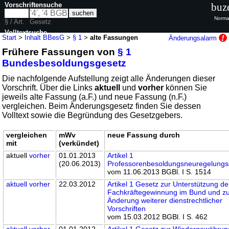
Vorschriftensuche
buz
Norma
§ / Art.
Gesetz
Volltextsuche
Start
>
Inhalt BBesG
>
§ 1
>
alte Fassungen
Änderungsalarm
Frühere Fassungen von
§ 1
nur in BBesG
Bundesbesoldungsgesetz
Die nachfolgende Aufstellung zeigt alle Änderungen dieser
Vorschrift. Über die Links
aktuell
und
vorher
können Sie
jeweils alte Fassung (a.F.) und neue Fassung (n.F.)
vergleichen. Beim Änderungsgesetz finden Sie dessen
Volltext sowie die Begründung des Gesetzgebers.
vergleichen
mWv
neue Fassung durch
mit
(verkündet)
aktuell
vorher
01.01.2013
Artikel 1
(20.06.2013)
Professorenbesoldungsneuregelungs
vom 11.06.2013 BGBl. I S. 1514
aktuell
vorher
22.03.2012
Artikel 1 Gesetz zur Unterstützung de
Fachkräftegewinnung im Bund und z
Änderung weiterer dienstrechtlicher
Vorschriften
vom 15.03.2012 BGBl. I S. 462
aktuell
vorher
01.01.2012
Artikel 1 Gesetz zur Wiedergewährun