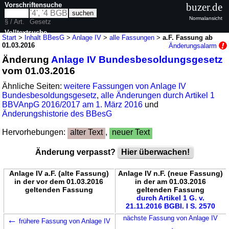
Vorschriftensuche
buzer.de
Normalansicht
§ / Art.
Gesetz
Volltextsuche
Start
>
Inhalt BBesG
>
Anlage IV
>
alle Fassungen
>
a.F. Fassung ab
01.03.2016
Änderungsalarm
nur in BBesG
Änderung
Anlage IV Bundesbesoldungsgesetz
vom 01.03.2016
Ähnliche Seiten:
weitere Fassungen von Anlage IV
Bundesbesoldungsgesetz
,
alle Änderungen durch Artikel 1
BBVAnpG 2016/2017 am 1. März 2016
und
Änderungshistorie des BBesG
Hervorhebungen:
alter Text
,
neuer Text
Änderung verpasst?
Hier überwachen!
Anlage IV a.F. (alte Fassung)
Anlage IV n.F. (neue Fassung)
in der vor dem 01.03.2016
in der am 01.03.2016
geltenden Fassung
geltenden Fassung
durch Artikel 1 G. v.
21.11.2016 BGBl. I S. 2570
←
nächste Fassung von Anlage IV
frühere Fassung von Anlage IV
→