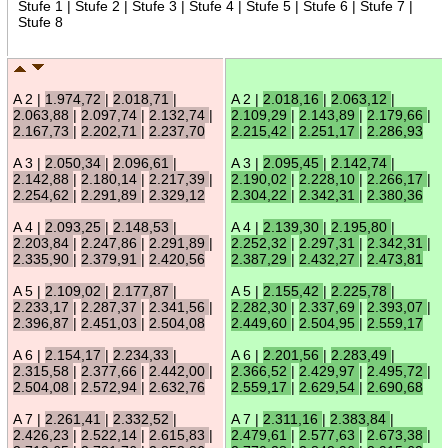
Stufe 1 | Stufe 2 | Stufe 3 | Stufe 4 | Stufe 5 | Stufe 6 | Stufe 7 |
Stufe 8
A 2 |
1.974,72
|
2.018,71
|
A 2 |
2.018,16
|
2.063,12
|
2.063,88
|
2.097,74
|
2.132,74
|
2.109,29
|
2.143,89
|
2.179,66
|
2.167,73
|
2.202,71
|
2.237,70
2.215,42
|
2.251,17
|
2.286,93
A 3 |
2.050,34
|
2.096,61
|
A 3 |
2.095,45
|
2.142,74
|
2.142,88
|
2.180,14
|
2.217,39
|
2.190,02
|
2.228,10
|
2.266,17
|
2.254,62
|
2.291,89
|
2.329,12
2.304,22
|
2.342,31
|
2.380,36
A 4 |
2.093,25
|
2.148,53
|
A 4 |
2.139,30
|
2.195,80
|
2.203,84
|
2.247,86
|
2.291,89
|
2.252,32
|
2.297,31
|
2.342,31
|
2.335,90
|
2.379,91
|
2.420,56
2.387,29
|
2.432,27
|
2.473,81
A 5 |
2.109,02
|
2.177,87
|
A 5 |
2.155,42
|
2.225,78
|
2.233,17
|
2.287,37
|
2.341,56
|
2.282,30
|
2.337,69
|
2.393,07
|
2.396,87
|
2.451,03
|
2.504,08
2.449,60
|
2.504,95
|
2.559,17
A 6 |
2.154,17
|
2.234,33
|
A 6 |
2.201,56
|
2.283,49
|
2.315,58
|
2.377,66
|
2.442,00
|
2.366,52
|
2.429,97
|
2.495,72
|
2.504,08
|
2.572,94
|
2.632,76
2.559,17
|
2.629,54
|
2.690,68
A 7 |
2.261,41
|
2.332,52
|
A 7 |
2.311,16
|
2.383,84
|
2.426,23
|
2.522,14
|
2.615,83
|
2.479,61
|
2.577,63
|
2.673,38
|