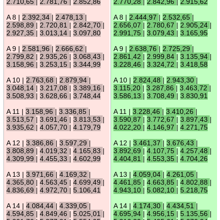
2.710,65
|
2.781,76
|
2.852,86
2.770,28
|
2.842,96
|
2.915,62
A 8 |
2.392,34
|
2.478,13
|
A 8 |
2.444,97
|
2.532,65
|
2.598,89
|
2.720,81
|
2.842,70
|
2.656,07
|
2.780,67
|
2.905,24
|
2.927,35
|
3.013,14
|
3.097,80
2.991,75
|
3.079,43
|
3.165,95
A 9 |
2.581,96
|
2.666,62
|
A 9 |
2.638,76
|
2.725,29
|
2.799,82
|
2.935,26
|
3.068,43
|
2.861,42
|
2.999,84
|
3.135,94
|
3.158,96
|
3.253,15
|
3.344,99
3.228,46
|
3.324,72
|
3.418,58
A 10 |
2.763,68
|
2.879,94
|
A 10 |
2.824,48
|
2.943,30
|
3.048,14
|
3.217,08
|
3.389,16
|
3.115,20
|
3.287,86
|
3.463,72
|
3.508,93
|
3.628,66
|
3.748,44
3.586,13
|
3.708,49
|
3.830,91
A 11 |
3.158,96
|
3.336,85
|
A 11 |
3.228,46
|
3.410,26
|
3.513,57
|
3.691,46
|
3.813,53
|
3.590,87
|
3.772,67
|
3.897,43
|
3.935,62
|
4.057,70
|
4.179,79
4.022,20
|
4.146,97
|
4.271,75
A 12 |
3.386,86
|
3.597,29
|
A 12 |
3.461,37
|
3.676,43
|
3.808,89
|
4.019,32
|
4.165,83
|
3.892,69
|
4.107,75
|
4.257,48
|
4.309,99
|
4.455,33
|
4.602,99
4.404,81
|
4.553,35
|
4.704,26
A 13 |
3.971,66
|
4.169,32
|
A 13 |
4.059,04
|
4.261,05
|
4.365,80
|
4.563,45
|
4.699,49
|
4.461,85
|
4.663,85
|
4.802,88
|
4.836,69
|
4.972,70
|
5.106,41
4.943,10
|
5.082,10
|
5.218,75
A 14 |
4.084,44
|
4.339,05
|
A 14 |
4.174,30
|
4.434,51
|
4.594,85
|
4.849,46
|
5.025,01
|
4.695,94
|
4.956,15
|
5.135,56
|