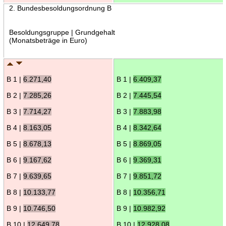
2. Bundesbesoldungsordnung B
Besoldungsgruppe | Grundgehalt
(Monatsbeträge in Euro)
B 1 |
6.271,40
B 1 |
6.409,37
B 2 |
7.285,26
B 2 |
7.445,54
B 3 |
7.714,27
B 3 |
7.883,98
B 4 |
8.163,05
B 4 |
8.342,64
B 5 |
8.678,13
B 5 |
8.869,05
B 6 |
9.167,62
B 6 |
9.369,31
B 7 |
9.639,65
B 7 |
9.851,72
B 8 |
10.133,77
B 8 |
10.356,71
B 9 |
10.746,50
B 9 |
10.982,92
B 10 |
12.649,78
B 10 |
12.928,08