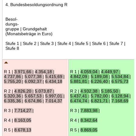
4. Bundesbesoldungsordnung R
Besol-
dungs-
gruppe | Grundgehalt
(Monatsbeträge in Euro)
Stufe 1 | Stufe 2 | Stufe 3 | Stufe 4 | Stufe 5 | Stufe 6 | Stufe 7 |
Stufe 8
R 1 |
3.971,66
|
4.354,18
|
R 1 |
4.059,04
|
4.449,97
|
4.737,86
|
5.077,38
|
5.415,69
|
4.842,09
|
5.189,08
|
5.534,84
|
5.755,20
|
6.092,37
|
6.434,18
5.881,81
|
6.226,40
|
6.575,73
R 2 |
4.826,20
|
5.073,87
|
R 2 |
4.932,38
|
5.185,50
|
5.320,36
|
5.657,53
|
5.997,01
|
5.437,41
|
5.782,00
|
6.128,94
|
6.335,36
|
6.674,86
|
7.014,37
6.474,74
|
6.821,71
|
7.168,69
R 3 |
7.714,27
|
R 3 |
7.883,98
|
R 4 |
8.163,05
R 4 |
8.342,64
R 5 |
8.678,13
R 5 |
8.869,05