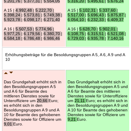
5.201,76
|
5.377,31
|
5.554,05
5.316,20
|
5.495,61
|
5.676,24
A 15 |
4.992,48
|
5.222,70
|
A 15 |
5.102,31
|
5.337,60
|
5.398,24
|
5.573,81
|
5.749,38
|
5.517,00
|
5.696,43
|
5.875,87
|
5.923,78
|
6.098,17
|
6.271,40
6.054,10
|
6.232,33
|
6.409,37
A 16 |
5.507,53
|
5.774,96
|
A 16 |
5.628,70
|
5.902,01
|
5.977,25
|
6.179,56
|
6.380,70
|
6.108,75
|
6.315,51
|
6.521,08
|
6.584,18
|
6.786,48
|
6.986,46
6.729,03
|
6.935,78
|
7.140,16
Erhöhungsbeträge für die Besoldungsgruppen A 5, A 6, A 9 und A
10
Das Grundgehalt erhöht sich in
Das Grundgehalt erhöht sich in
den Besoldungsgruppen A 5
den Besoldungsgruppen A 5 und
und A 6 für Beamte des
A 6 für Beamte des mittleren
mittleren Dienstes sowie für
Dienstes sowie für Unteroffiziere
Unteroffiziere um
20,66
Euro;
um
21,11
Euro; es erhöht sich in
es erhöht sich in den
den Besoldungsgruppen A 9 und
Besoldungsgruppen A 9 und A
A 10 für Beamte des gehobenen
10 für Beamte des gehobenen
Dienstes sowie für Offiziere um
Dienstes sowie für Offiziere um
9,21
Euro.
9,01
Euro.