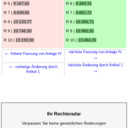
R 6 |
9.167,62
R 6 |
9.369,31
R 7 |
9.639,65
R 7 |
9.851,72
R 8 |
10.133,77
R 8 |
10.356,71
R 9 |
10.746,50
R 9 |
10.982,92
R 10 |
13.193,93
R 10 |
13.484,20
←
nächste Fassung von Anlage IV
frühere Fassung von Anlage IV
→
←
nächste Änderung durch Artikel 1
vorherige Änderung durch
→
Artikel 1
Ihr Rechtsradar
Verpassen Sie keine gesetzlichen Änderungen