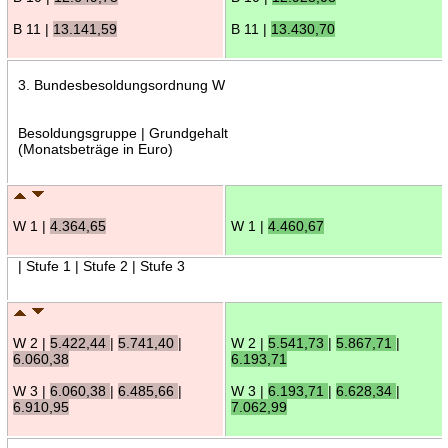
B 11 |
13.141,59
B 11 |
13.430,70
3. Bundesbesoldungsordnung W
Besoldungsgruppe | Grundgehalt
(Monatsbeträge in Euro)
W 1 |
4.364,65
W 1 |
4.460,67
| Stufe 1 | Stufe 2 | Stufe 3
W 2 |
5.422,44
|
5.741,40
|
W 2 |
5.541,73
|
5.867,71
|
6.060,38
6.193,71
W 3 |
6.060,38
|
6.485,66
|
W 3 |
6.193,71
|
6.628,34
|
6.910,95
7.062,99