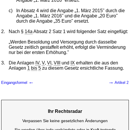
Angabe „1. März 2016" ersetzt.
c)
In Absatz 4 wird die Angabe „1. März 2015" durch die
Angabe „1. März 2016" und die Angabe „20 Euro"
durch die Angabe „35 Euro" ersetzt.
2.
Nach §
14a
Absatz 2 Satz 1 wird folgender Satz eingefügt:
„Werden Besoldung und Versorgung durch dasselbe
Gesetz zeitlich gestaffelt erhöht, erfolgt die Verminderung
nur bei der ersten Erhöhung."
3.
Die Anlagen
IV
,
V
,
VI
,
VIII
und
IX
erhalten die aus den
Anlagen
1
bis
5
zu diesem Gesetz ersichtliche Fassung.
←
→
Eingangsformel
Artikel 2
Ihr Rechtsradar
Verpassen Sie keine gesetzlichen Änderungen
Sie werden über jede verkündete oder in Kraft tretende