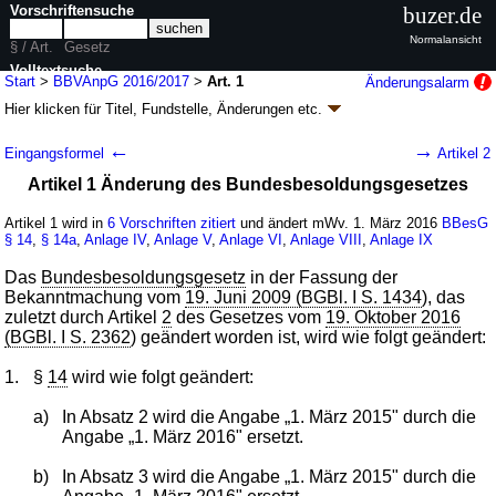
Vorschriftensuche
buzer.de
Normalansicht
§ / Art.
Gesetz
Volltextsuche
Start
>
BBVAnpG 2016/2017
>
Art. 1
Änderungsalarm
Hier klicken für
Titel, Fundstelle, Änderungen
etc.
nur in BBVAnpG 2016/2017
Artikel 1 - Bundesbesoldungs- und -
←
→
Eingangsformel
Artikel 2
versorgungsanpassungsgesetz 2016/2017
Artikel 1 Änderung des Bundesbesoldungsgesetzes
(BBVAnpG 2016/2017)
G. v. 21.11.2016
BGBl. I S. 2570
(
Nr. 55
); Geltung ab 01.03.2016,
Artikel 1 wird in
6 Vorschriften zitiert
und ändert mWv. 1. März 2016
BBesG
abweichend siehe
Artikel 15
§ 14
,
§ 14a
,
Anlage IV
,
Anlage V
,
Anlage VI
,
Anlage VIII
,
Anlage IX
13 Änderungen
|
Drucksachen / Entwurf / Begründung
|
Das
Bundesbesoldungsgesetz
in der Fassung der
wird in 9 Vorschriften zitiert
Bekanntmachung vom
19. Juni 2009 (BGBl. I S. 1434
), das
zuletzt durch Artikel
2
des Gesetzes vom
19. Oktober 2016
(BGBl. I S. 2362
) geändert worden ist, wird wie folgt geändert:
1.
§
14
wird wie folgt geändert:
a)
In Absatz 2 wird die Angabe „1. März 2015" durch die
Angabe „1. März 2016" ersetzt.
b)
In Absatz 3 wird die Angabe „1. März 2015" durch die