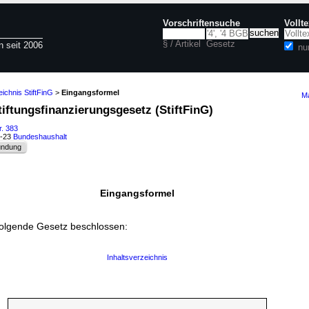
Vorschriftensuche
Vollt
§ / Artikel
Gesetz
n seit 2006
nu
eichnis StiftFinG
>
Eingangsformel
Ma
iftungsfinanzierungsgesetz (StiftFinG)
r. 383
3-23
Bundeshaushalt
ündung
Eingangsformel
folgende Gesetz beschlossen:
Inhaltsverzeichnis