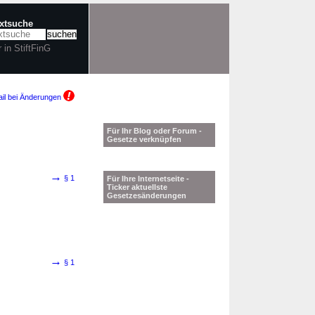
extsuche
r in StiftFinG
il bei Änderungen
Für Ihr Blog oder Forum -
Gesetze verknüpfen
→
§ 1
Für Ihre Internetseite -
Ticker aktuellste
Gesetzesänderungen
→
§ 1