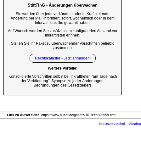
StiftFinG - Änderungen überwachen
Sie werden über jede verkündete oder in Kraft tretende
Änderung per Mail informiert, sofort, wöchentlich oder in dem
Intervall, das Sie gewählt haben.
Auf Wunsch werden Sie zusätzlich im konfigurierten Abstand vor
Inkrafttreten erinnert.
Stellen Sie Ihr Paket zu überwachender Vorschriften beliebig
zusammen.
Rechtskataster - Jetzt anmelden!
Weitere Vorteile:
Konsolidierte Vorschriften selbst bei Inkrafttreten "am Tage nach
der Verkündung", Synopse zu jeder Änderungen,
Begründungen des Gesetzgebers
Link zu dieser Seite
: https://www.buzer.de/gesetz/16199/a305559.htm
Inhaltsverzeichnis
|
Ausdru