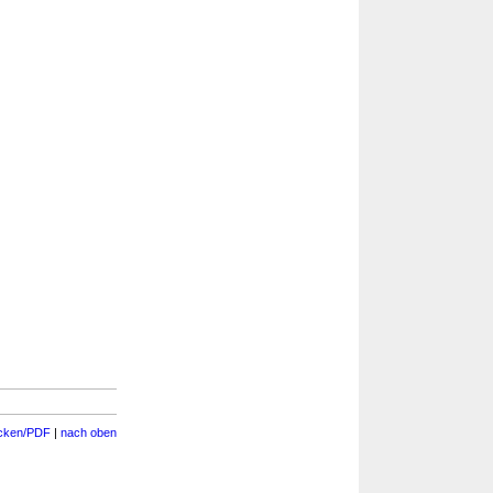
cken/PDF
|
nach oben