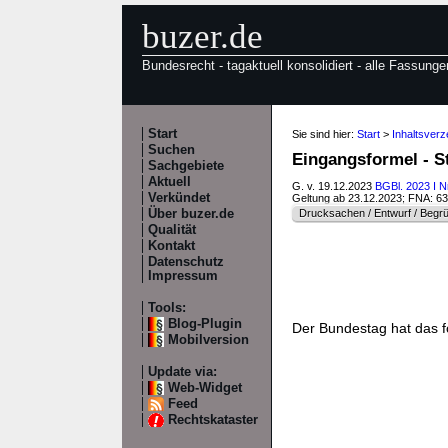
buzer.de
Bundesrecht - tagaktuell konsolidiert - alle Fassunge
Start
Sie sind hier:
Start
>
Inhaltsverz
Suchen
Eingangsformel - St
Sachgebiete
Aktuell
G. v. 19.12.2023
BGBl. 2023 I N
Verkündet
Geltung ab 23.12.2023; FNA: 6
Über buzer.de
Drucksachen / Entwurf / Begr
Qualität
Kontakt
Datenschutz
Impressum
Tools:
Blog-Plugin
Der Bundestag hat das 
Mobilversion
Update via:
Web-Widget
Feed
Rechtskataster