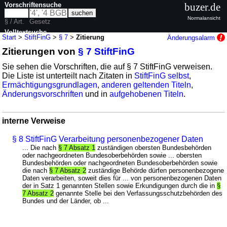
Vorschriftensuche
buzer.de
Normalansicht
§ / Art.
Gesetz
Volltextsuche
Start
>
StiftFinG
>
§ 7
>
Zitierung
Änderungsalarm
Zitierungen von
§ 7 StiftFinG
nur in StiftFinG
Sie sehen die Vorschriften, die auf § 7 StiftFinG verweisen.
Die Liste ist unterteilt nach Zitaten in
StiftFinG selbst
,
Ermächtigungsgrundlagen
,
anderen geltenden Titeln
,
Änderungsvorschriften
und in
aufgehobenen Titeln
.
interne Verweise
§ 8 StiftFinG Verarbeitung personenbezogener Daten
... Die nach
§ 7 Absatz 1
zuständigen obersten Bundesbehörden
oder nachgeordneten Bundesoberbehörden sowie ... obersten
Bundesbehörden oder nachgeordneten Bundesoberbehörden sowie
die nach
§ 7 Absatz 2
zuständige Behörde dürfen personenbezogene
Daten verarbeiten, soweit dies für ... von personenbezogenen Daten
der in Satz 1 genannten Stellen sowie Erkundigungen durch die in
§
7 Absatz 2
genannte Stelle bei den Verfassungsschutzbehörden des
Bundes und der Länder, ob ...