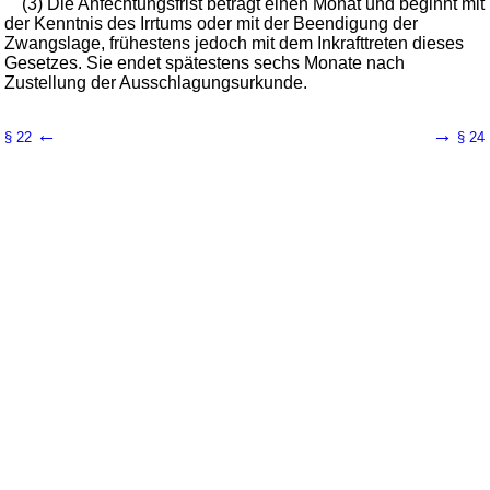
(3) Die Anfechtungsfrist beträgt einen Monat und beginnt mit
der Kenntnis des Irrtums oder mit der Beendigung der
Zwangslage, frühestens jedoch mit dem Inkrafttreten dieses
Gesetzes. Sie endet spätestens sechs Monate nach
Zustellung der Ausschlagungsurkunde.
←
→
§ 22
§ 24