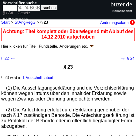
Vorschriftensuche
buzer.de
Normalansicht
§ / Art.
Gesetz
Volltextsuche
Start
>
StAngRegG
>
§ 23
Änderungsalarm
nur in StAngRegG
Achtung: Titel komplett oder überwiegend mit Ablauf des
14.12.2010 aufgehoben
Hier klicken für
Titel, Fundstelle, Änderungen
etc.
§ 23 - Gesetz zur Regelung von Fragen der
←
→
§ 22
§ 24
Staatsangehörigkeit (StAngRegG
k.a.Abk.
)
§ 23
G. v. 22.02.1955
BGBl. I S. 65
; aufgehoben durch
Artikel 2
G. v.
08.12.2010
BGBl. I S. 1864
§ 23 wird in
1 Vorschrift zitiert
Geltung ab 01.01.1964; FNA: 102-5
Staatsangehörigkeit
2 weitere Fassungen
|
wird in 4 Vorschriften zitiert
(1) Die Ausschlagungserklärung und die Verzichtserklärung
können wegen Irrtums über den Inhalt der Erklärung sowie
Vierter Abschnitt Verfahrensvorschriften
wegen Zwangs oder Drohung angefochten werden.
b) Ausschlagung
(2) Die Anfechtung erfolgt durch Erklärung gegenüber der
nach §
17
zuständigen Behörde. Die Anfechtungserklärung ist
zu Protokoll der Behörde oder in öffentlich beglaubigter Form
abzugeben.