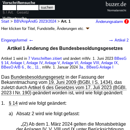
Vorschriftensuche
buzer.de
Normalansicht
§ / Art.
Gesetz
Volltextsuche
Start
>
BBVAnpÄndG 2023/2024
>
Art. 1
Änderungsalarm
Hier klicken für
Titel, Fundstelle, Änderungen
etc.
nur in BBVAnpÄndG 2023/2024
Artikel 1 - Gesetz zur Anpassung der
←
→
Eingangsformel
Artikel 2
Bundesbesoldung und -versorgung für die
Artikel 1 Änderung des Bundesbesoldungsgesetzes
Jahre 2023 und 2024 sowie zur Änderung
weiterer dienstrechtlicher Vorschriften
Artikel 1 wird in
7 Vorschriften zitiert
und ändert mWv. 1. Juni 2023
BBesG
(BBVAnpÄndG 2023/2024)
§ 14
,
Anlage I
,
Anlage IV
,
Anlage V
,
Anlage VI
,
Anlage VIII
,
Anlage IX
,
BBesO A/B
6.
,
8c.
,
11.
, mWv. 1. Januar 2024
3a.
,
BBesG
Anlage I
G. v. 22.12.2023
BGBl. 2023 I Nr. 414
; zuletzt geändert durch
Artikel 16
G.
v. 18.12.2024
BGBl. 2024 I Nr. 423
Das
Bundesbesoldungsgesetz
in der Fassung der
Geltung ab 01.06.2023, abweichend siehe
Artikel 25
Bekanntmachung vom
19. Juni 2009 (BGBl. I S. 1434
), das
29 Änderungen
|
Drucksachen / Entwurf / Begründung
|
zuletzt durch
Artikel 6 des Gesetzes vom 17. Juli 2023 (BGBl.
wird in 10 Vorschriften zitiert
2023 I Nr. 190
) geändert worden ist, wird wie folgt geändert:
1.
§ 14
wird wie folgt geändert:
a)
Absatz 2 wird wie folgt gefasst:
„(2) Ab dem 1. März 2024 gelten die Monatsbeträge
der
Anlagen IV
,
V
,
VIII
und
IX
unter Berücksichtigung