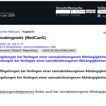
Vorschriftensuche
Vollt
§ / Artikel
Gesetz
n seit 2006
nu
zeichnis MedCanG
>
Kapitel 8
Ma
annabisgesetz (MedCanG)
2024 I Nr. 109
, S. 27
121-6-30
Apotheken- und Arzneimittelwesen, Gifte
ksachen / Entwurf / Begründung
|
wird in 36 Vorschriften zitiert
egelungen bei Vorliegen einer cannabisbezogenen Abhängigkeit
elungen bei Vorliegen einer cannabisbezogenen Abhängigkeitse
 Regelungen bei Vorliegen einer cannabisbezogenen Abhängigke
egelungen bei Vorliegen einer cannabisbezogenen Abhängigkeit
täubungsmittelgesetzes
finden auch bei cannabisbezogener Abhängigk