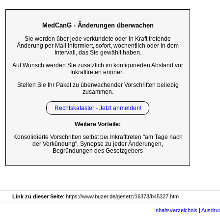
MedCanG - Änderungen überwachen
Sie werden über jede verkündete oder in Kraft tretende
Änderung per Mail informiert, sofort, wöchentlich oder in dem
Intervall, das Sie gewählt haben.
Auf Wunsch werden Sie zusätzlich im konfigurierten Abstand vor
Inkrafttreten erinnert.
Stellen Sie Ihr Paket zu überwachender Vorschriften beliebig
zusammen.
Rechtskataster - Jetzt anmelden!
Weitere Vorteile:
Konsolidierte Vorschriften selbst bei Inkrafttreten "am Tage nach
der Verkündung", Synopse zu jeder Änderungen,
Begründungen des Gesetzgebers
Link zu dieser Seite
: https://www.buzer.de/gesetz/16378/b45327.htm
Inhaltsverzeichnis
|
Ausdru