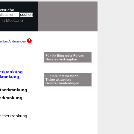
extsuche
r in MedCanG
il bei Änderungen
Für Ihr Blog oder Forum -
Gesetze verknüpfen
serkrankung
rkrankung
Für Ihre Internetseite -
Ticker aktuellste
Gesetzesänderungen
itserkrankung
serkrankung
eitserkrankung