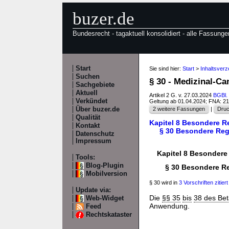
buzer.de
Bundesrecht - tagaktuell konsolidiert - alle Fassunge
Start
Sie sind hier:
Start
>
Inhaltsver
Suchen
§ 30 - Medizinal-C
Sachgebiete
Aktuell
Artikel 2 G. v. 27.03.2024
BGBl. 
Verkündet
Geltung ab 01.04.2024; FNA: 2
Über buzer.de
2 weitere Fassungen
|
Druc
Qualität
Kapitel 8 Besondere R
Kontakt
§ 30 Besondere Reg
Datenschutz
Impressum
Kapitel 8 Besondere
Tools:
Blog-Plugin
§ 30 Besondere R
Mobilversion
§ 30 wird in
3 Vorschriften zitiert
Update via:
Die
§§ 35
bis
38 des Be
Web-Widget
Anwendung.
Feed
Rechtskataster