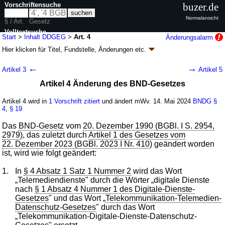
Vorschriftensuche
buzer.de
Normalansicht
§ / Art.
Gesetz
Volltextsuche
Start
>
Inhalt DDGEG
>
Art. 4
Änderungsalarm
Hier klicken für
Titel, Fundstelle, Änderungen
etc.
nur in DDGEG
Artikel 4 - Gesetz zur Durchführung der
←
→
Artikel 3
Artikel 5
Verordnung (EU) 2022/2065 des Europäischen
Artikel 4 Änderung des BND-Gesetzes
Parlaments und des Rates vom 19. Oktober
2022 über einen Binnenmarkt für digitale
Artikel 4 wird in
1 Vorschrift zitiert
und ändert mWv. 14. Mai 2024
BNDG
§
Dienste und zur Änderung der Richtlinie
4
,
§ 19
2000/31/EG sowie zur Durchführung der
Das
BND-Gesetz
vom
20. Dezember 1990 (BGBl. I S. 2954,
Verordnung (EU) 2019/1150 des Europäischen
2979
), das zuletzt durch
Artikel 1 des Gesetzes vom
Parlaments und des Rates vom 20. Juni 2019
22. Dezember 2023 (BGBl. 2023 I Nr. 410
) geändert worden
zur Förderung von Fairness und Transparenz
ist, wird wie folgt geändert:
für gewerbliche Nutzer von Online-
1.
In
§ 4 Absatz 1 Satz 1 Nummer 2
wird das Wort
Vermittlungsdiensten und zur Änderung
„Telemediendienste" durch die Wörter „digitale Dienste
weiterer Gesetze (DDGEG
k.a.Abk.
)
nach
§ 1 Absatz 4 Nummer 1 des Digitale-Dienste-
Gesetzes
" und das Wort „
Telekommunikation-Telemedien-
G. v. 06.05.2024
BGBl. 2024 I Nr. 149
; Geltung ab 14.05.2024
Datenschutz-Gesetzes
" durch das Wort
37 Änderungen
|
Drucksachen / Entwurf / Begründung
|
„Telekommunikation-Digitale-Dienste-Datenschutz-
wird in 37 Vorschriften zitiert