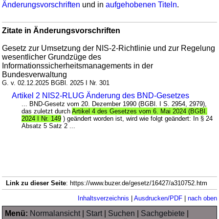
Änderungsvorschriften
und in
aufgehobenen Titeln
.
Zitate in Änderungsvorschriften
Gesetz zur Umsetzung der NIS-2-Richtlinie und zur Regelung
wesentlicher Grundzüge des
Informationssicherheitsmanagements in der
Bundesverwaltung
G. v. 02.12.2025 BGBl. 2025 I Nr. 301
Artikel 2 NIS2-RLUG Änderung des BND-Gesetzes
... BND-Gesetz vom 20. Dezember 1990 (BGBl. I S. 2954, 2979),
das zuletzt durch
Artikel 4 des Gesetzes vom 6. Mai 2024 (BGBl.
2024 I Nr. 149
) geändert worden ist, wird wie folgt geändert: In § 24
Absatz 5 Satz 2 ...
Link zu dieser Seite
: https://www.buzer.de/gesetz/16427/a310752.htm
Inhaltsverzeichnis
|
Ausdrucken/PDF
|
nach oben
Menü:
Normalansicht
|
Start
|
Suchen
|
Sachgebiete
|