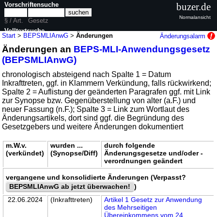
Vorschriftensuche
buzer.de
Normalansicht
§ / Art.
Gesetz
Volltextsuche
Start
>
BEPSMLIAnwG
>
Änderungen
Änderungsalarm
Änderungen an
BEPS-MLI-Anwendungsgesetz
nur in BEPSMLIAnwG
(BEPSMLIAnwG)
chronologisch absteigend nach Spalte 1 = Datum
Inkrafttreten, ggf. in Klammern Verkündung, falls rückwirkend;
Spalte 2 = Auflistung der geänderten Paragrafen ggf. mit Link
zur Synopse bzw. Gegenüberstellung von alter (a.F.) und
neuer Fassung (n.F.); Spalte 3 = Link zum Wortlaut des
Änderungsartikels, dort sind ggf. die Begründung des
Gesetzgebers und weitere Änderungen dokumentiert
m.W.v.
wurden ...
durch folgende
(verkündet)
(Synopse/Diff)
Änderungsgesetze und/oder -
verordnungen geändert
vergangene und konsolidierte Änderungen (Verpasst?
BEPSMLIAnwG ab jetzt überwachen!
)
22.06.2024
(Inkrafttreten)
Artikel 1 Gesetz zur Anwendung
des Mehrseitigen
Übereinkommens vom 24.