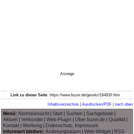
Anzeige
Link zu dieser Seite
: https://www.buzer.de/gesetz/16493/l.htm
Inhaltsverzeichnis
|
Ausdrucken/PDF
|
nach oben
Menü:
Normalansicht
|
Start
|
Suchen
|
Sachgebiete
|
Aktuell
|
Verkündet
|
Web-Plugin
|
Über buzer.de
|
Qualität
|
Kontakt
|
Werbung
|
Datenschutz, Impressum
informiert bleiben:
Änderungsalarm
|
Web-Widget
|
RSS-