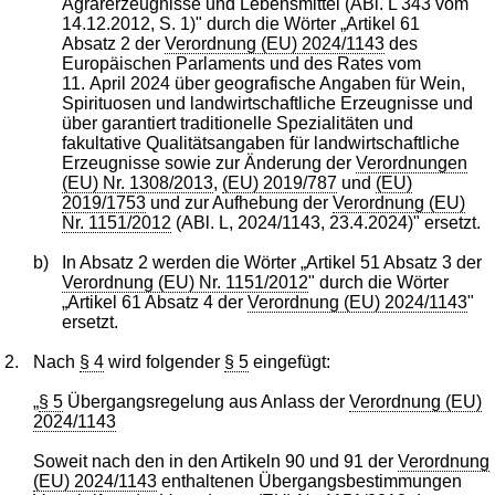
Agrarerzeugnisse und Lebensmittel (ABl. L 343 vom
14.12.2012, S. 1)" durch die Wörter „Artikel 61
Absatz 2 der
Verordnung (EU) 2024/1143
des
Europäischen Parlaments und des Rates vom
11. April 2024 über geografische Angaben für Wein,
Spirituosen und landwirtschaftliche Erzeugnisse und
über garantiert traditionelle Spezialitäten und
fakultative Qualitätsangaben für landwirtschaftliche
Erzeugnisse sowie zur Änderung der
Verordnungen
(EU) Nr. 1308/2013
,
(EU) 2019/787
und
(EU)
2019/1753
und zur Aufhebung der
Verordnung (EU)
Nr. 1151/2012
(ABl. L, 2024/1143, 23.4.2024)" ersetzt.
b)
In Absatz 2 werden die Wörter „Artikel 51 Absatz 3 der
Verordnung (EU) Nr. 1151/2012
" durch die Wörter
„Artikel 61 Absatz 4 der
Verordnung (EU) 2024/1143
"
ersetzt.
2.
Nach
§ 4
wird folgender
§ 5
eingefügt:
„
§ 5
Übergangsregelung aus Anlass der
Verordnung (EU)
2024/1143
Soweit nach den in den Artikeln 90 und 91 der
Verordnung
(EU) 2024/1143
enthaltenen Übergangsbestimmungen