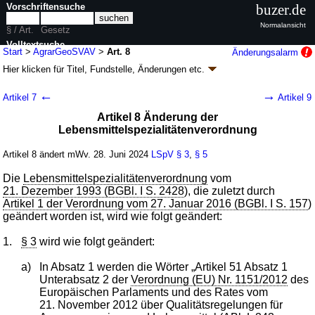
Vorschriftensuche
buzer.de
Normalansicht
§ / Art.
Gesetz
Volltextsuche
Start
>
AgrarGeoSVAV
>
Art. 8
Änderungsalarm
Hier klicken für
Titel, Fundstelle, Änderungen
etc.
nur in AgrarGeoSVAV
Artikel 8 - Agrargeoschutz-
←
→
Artikel 7
Artikel 9
Verweisanpassungsverordnung
Artikel 8 Änderung der
(AgrarGeoSVAV)
Lebensmittelspezialitätenverordnung
V. v. 24.06.2024
BGBl. 2024 I Nr. 215
, 350; Geltung ab 28.06.2024
10 Änderungen
|
wird in 7 Vorschriften zitiert
Artikel 8 ändert mWv. 28. Juni 2024
LSpV
§ 3
,
§ 5
Die
Lebensmittelspezialitätenverordnung
vom
21. Dezember 1993 (BGBl. I S. 2428
), die zuletzt durch
Artikel 1 der Verordnung vom 27. Januar 2016 (BGBl. I S. 157
)
geändert worden ist, wird wie folgt geändert:
1.
§ 3
wird wie folgt geändert:
a)
In Absatz 1 werden die Wörter „Artikel 51 Absatz 1
Unterabsatz 2 der
Verordnung (EU) Nr. 1151/2012
des
Europäischen Parlaments und des Rates vom
21. November 2012 über Qualitätsregelungen für