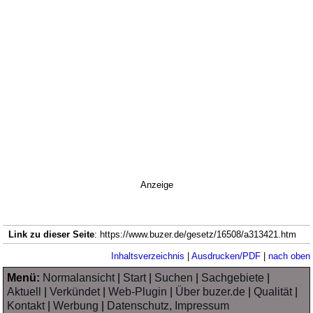
Anzeige
Link zu dieser Seite
: https://www.buzer.de/gesetz/16508/a313421.htm
Inhaltsverzeichnis
|
Ausdrucken/PDF
|
nach oben
Menü:
Normalansicht
|
Start
|
Suchen
|
Sachgebiete
|
Aktuell
|
Verkündet
|
Web-Plugin
|
Über buzer.de
|
Qualität
|
Kontakt
|
Werbung
|
Datenschutz, Impressum