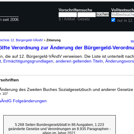
Vorschriftensuche
Volltextsuc
§ / Artikel
Gesetz
n seit 2006
nur in 12
zeichnis 12. Bürgergeld-VÄndV
>
Zitierung
Ma
ölfte Verordnung zur Änderung der Bürgergeld-Verordn
n, die auf 12. Bürgergeld-VÄndV verweisen. Die Liste ist unterteilt nach
t
,
Ermächtigungsgrundlagen
,
anderen geltenden Titeln
,
Änderungsvorsc
schriften
 Änderung des Zweiten Buches Sozialgesetzbuch und anderer Gesetze
r. 107
IuaÄndG Folgeänderungen
5.268 Seiten Bundesgesetzblatt in 86 Ausgaben, 1.223
geänderte Gesetze und Verordnungen an 8.935 Paragraphen -
allein im Jahre 2021.