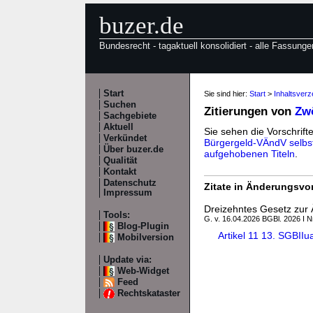
buzer.de
Bundesrecht - tagaktuell konsolidiert - alle Fassunge
Start
Sie sind hier:
Start
>
Inhaltsver
Suchen
Zitierungen von
Zw
Sachgebiete
Aktuell
Sie sehen die Vorschrifte
Verkündet
Bürgergeld-VÄndV selbs
Über buzer.de
aufgehobenen Titeln
.
Qualität
Kontakt
Datenschutz
Zitate in Änderungsvor
Impressum
Dreizehntes Gesetz zur
Tools:
G. v. 16.04.2026 BGBl. 2026 I N
Blog-Plugin
Artikel 11 13. SGBI
Mobilversion
Update via:
Web-Widget
Feed
Rechtskataster