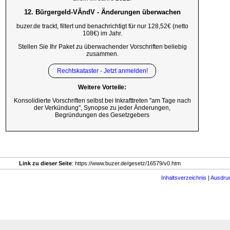
12. Bürgergeld-VÄndV - Änderungen überwachen
buzer.de trackt, filtert und benachrichtigt für nur 128,52€ (netto
108€) im Jahr.
Stellen Sie Ihr Paket zu überwachender Vorschriften beliebig
zusammen.
Rechtskataster - Jetzt anmelden!
Weitere Vorteile:
Konsolidierte Vorschriften selbst bei Inkrafttreten "am Tage nach
der Verkündung", Synopse zu jeder Änderungen,
Begründungen des Gesetzgebers
Link zu dieser Seite
: https://www.buzer.de/gesetz/16579/v0.htm
Inhaltsverzeichnis
|
Ausdru