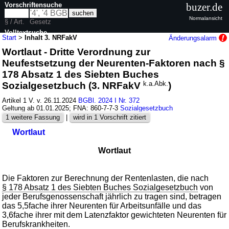
Vorschriftensuche
buzer.de
Normalansicht
§ / Art.
Gesetz
Volltextsuche
Start
>
Inhalt 3. NRFakV
Änderungsalarm
Wortlaut - Dritte Verordnung zur
nur in 3. NRFakV
Neufestsetzung der Neurenten-Faktoren nach §
178 Absatz 1 des Siebten Buches
Sozialgesetzbuch (3. NRFakV
k.a.Abk.
)
Artikel 1 V. v. 26.11.2024
BGBl. 2024 I Nr. 372
Geltung ab 01.01.2025; FNA: 860-7-7-3
Sozialgesetzbuch
1 weitere Fassung
|
wird in 1 Vorschrift zitiert
Wortlaut
Wortlaut
Die Faktoren zur Berechnung der Rentenlasten, die nach
§ 178 Absatz 1 des Siebten Buches Sozialgesetzbuch
von
jeder Berufsgenossenschaft jährlich zu tragen sind, betragen
das 5,5fache ihrer Neurenten für Arbeitsunfälle und das
3,6fache ihrer mit dem Latenzfaktor gewichteten Neurenten für
Berufskrankheiten.