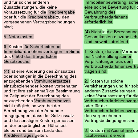
und für solche anderen
Immobilienbewertung, sofe
Zusatzleistungen, die keine
eine solche Bewertung für
Voraussetzung für die
Kreditvergabe
Gewährung des
oder für die
Kreditvergabe
zu den
Verbraucherdarlehens
vorgesehenen Vertragsbedingungen
erforderlich ist.
sind;
(4) Nicht
in
die Berechnung
5. Notarkosten;
Gesamtkosten einzubezie
sind, soweit zutreffend:
6.
Kosten
für Sicherheiten bei
Immobiliardarlehensverträgen im Sinne
1. Kosten, die vom
Verbrau
des
§ 503 des Bürgerlichen
bei Nichterfüllung seiner
Gesetzbuchs.
Verpflichtungen aus dem
Verbraucherdarlehensvertr
(4)
Ist eine Änderung des Zinssatzes
tragen sind;
oder sonstiger in die Berechnung des
anzugebenden
Vomhundertsatzes
2.
Kosten für solche
einzubeziehender Kosten vorbehalten
Versicherungen und für sol
und ist ihre zahlenmäßige Bestimmung
anderen Zusatzleistungen, 
im Zeitpunkt der Berechnung des
keine Voraussetzung für di
anzugebenden
Vomhundertsatzes
Verbraucherdarlehensverg
nicht möglich, so wird bei der
oder für die
Berechnung von der Annahme
Verbraucherdarlehensver
ausgegangen, dass der Sollzinssatz
den vorgesehenen
und die sonstigen Kosten gemessen
Vertragsbedingungen sind;
an der ursprünglichen Höhe fest
bleiben und bis zum Ende des
3.
Kosten
mit Ausnahme
de
Kreditvertrages
gelten.
Kaufpreises, die vom