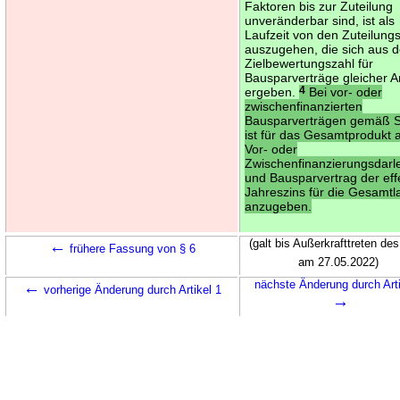
Faktoren bis zur Zuteilung
unveränderbar sind, ist als
Laufzeit von den Zuteilungs
auszugehen, die sich aus d
Zielbewertungszahl für
Bausparverträge gleicher A
ergeben.
4
Bei vor- oder
zwischenfinanzierten
Bausparverträgen gemäß S
ist für das Gesamtprodukt 
Vor- oder
Zwischenfinanzierungsdarl
und Bausparvertrag der eff
Jahreszins für die Gesamtla
anzugeben.
←
(galt bis Außerkrafttreten des
frühere Fassung von § 6
am 27.05.2022)
←
nächste Änderung durch Arti
vorherige Änderung durch Artikel 1
→