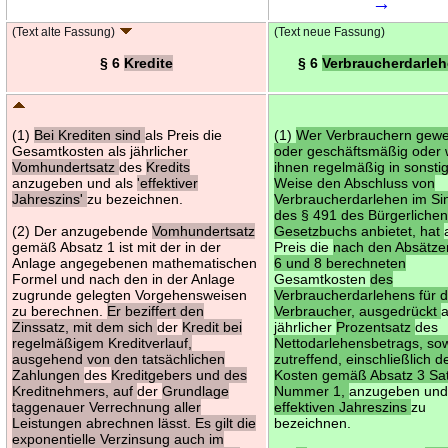
→
(Text alte Fassung)
(Text neue Fassung)
§ 6
Kredite
§ 6
Verbraucherdarle
(1)
Bei Krediten sind
als Preis die
(1)
Wer Verbrauchern gewe
Gesamtkosten als jährlicher
oder geschäftsmäßig oder 
Vomhundertsatz
des
Kredits
ihnen regelmäßig in sonsti
anzugeben und als
'effektiver
Weise den Abschluss von
Jahreszins'
zu bezeichnen.
Verbraucherdarlehen im Si
des § 491 des Bürgerliche
(2) Der anzugebende
Vomhundertsatz
Gesetzbuchs anbietet, hat
gemäß Absatz 1 ist mit der in der
Preis die
nach den Absätze
Anlage angegebenen mathematischen
6 und 8 berechneten
Formel und nach den in der Anlage
Gesamtkosten
des
zugrunde gelegten Vorgehensweisen
Verbraucherdarlehens für 
zu berechnen.
Er beziffert den
Verbraucher, ausgedrückt
a
Zinssatz, mit dem sich
der
Kredit bei
jährlicher
Prozentsatz
des
regelmäßigem Kreditverlauf,
Nettodarlehensbetrags, sow
ausgehend von den tatsächlichen
zutreffend, einschließlich d
Zahlungen
des
Kreditgebers und des
Kosten gemäß Absatz 3 Sa
Kreditnehmers, auf
der
Grundlage
Nummer 1,
anzugeben und
taggenauer Verrechnung aller
effektiven Jahreszins
zu
Leistungen abrechnen lässt. Es gilt die
bezeichnen.
exponentielle Verzinsung auch im