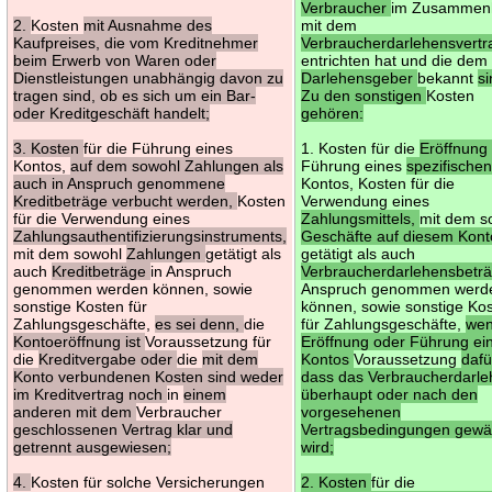
Verbraucher
im Zusammen
2.
Kosten
mit Ausnahme des
mit dem
Kaufpreises, die vom Kreditnehmer
Verbraucherdarlehensvert
beim Erwerb von Waren oder
entrichten hat und die dem
Dienstleistungen unabhängig davon zu
Darlehensgeber
bekannt
s
tragen sind, ob es sich um ein Bar-
Zu den sonstigen
Kosten
oder Kreditgeschäft handelt;
gehören:
3. Kosten
für die Führung eines
1. Kosten für die
Eröffnung
Kontos,
auf dem sowohl Zahlungen als
Führung eines
spezifische
auch in Anspruch genommene
Kontos, Kosten für die
Kreditbeträge verbucht werden,
Kosten
Verwendung eines
für die Verwendung eines
Zahlungsmittels,
mit dem s
Zahlungsauthentifizierungsinstruments,
Geschäfte auf diesem Kont
mit dem sowohl
Zahlungen
getätigt als
getätigt als auch
auch
Kreditbeträge
in Anspruch
Verbraucherdarlehensbetr
genommen werden können, sowie
Anspruch genommen werd
sonstige Kosten für
können, sowie sonstige Ko
Zahlungsgeschäfte,
es sei denn,
die
für Zahlungsgeschäfte,
we
Kontoeröffnung ist
Voraussetzung für
Eröffnung oder Führung ei
die
Kreditvergabe oder
die
mit dem
Kontos
Voraussetzung
dafür
Konto verbundenen Kosten sind weder
dass das Verbraucherdarl
im Kreditvertrag noch
in
einem
überhaupt oder nach den
anderen mit dem
Verbraucher
vorgesehenen
geschlossenen Vertrag klar und
Vertragsbedingungen gewä
getrennt ausgewiesen;
wird;
4.
Kosten für solche Versicherungen
2. Kosten
für die