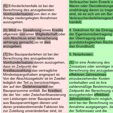
Verbraucher beim Erwerb 
(5)
Erforderlichenfalls ist bei der
Waren oder Dienstleistung
Berechnung des anzugebenden
unabhängig davon zu trag
Vomhundertsatzes
von den in der
sind, ob es sich um ein Bar
Anlage niedergelegten Annahmen
Verbraucherdarlehensgesc
auszugehen.
handelt;
(6) Wird
die
Gewährung
eines
Kredits
4. Gebühren für die Eintra
allgemein
von
einer
Mitgliedschaft
oder
der Eigentumsübertragung
vom Abschluss einer Versicherung
der Übertragung eines
abhängig gemacht,
so ist
dies
grundstücksgleichen Rechts
anzugeben.
das Grundbuch;
(7)
Bei Bauspardarlehen ist bei der
5. Notarkosten.
Berechnung des anzugebenden
Vomhundertsatzes
davon auszugehen,
(5)
Ist eine Änderung des
dass im Zeitpunkt der
Zinssatzes oder sonstiger i
Kreditauszahlung
das vertragliche
Berechnung des anzugebe
Mindestsparguthaben angespart ist.
effektiven Jahreszinses
Von der Abschlussgebühr ist im Zweifel
einzubeziehender Kosten
lediglich der Teil zu berücksichtigen,
vorbehalten und ist ihre
der auf den
Darlehensanteil
der
zahlenmäßige Bestimmung
Bausparsumme entfällt. Bei
Krediten,
Zeitpunkt der Berechnung 
die der Vor- oder Zwischenfinanzierung
anzugebenden
effektiven
von Leistungen einer Bausparkasse
Jahreszinses
nicht möglich
aus Bausparverträgen dienen und
wird bei der Berechnung v
deren preisbestimmende Faktoren bis
Annahme ausgegangen, d
zur Zuteilung unveränderbar sind, ist
der Sollzinssatz und die