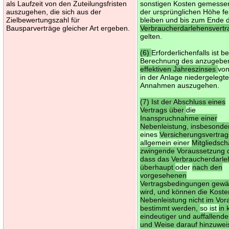
als Laufzeit von den Zuteilungsfristen
sonstigen Kosten gemesse
auszugehen, die sich aus der
der ursprünglichen Höhe fe
Zielbewertungszahl für
bleiben und bis zum Ende 
Bausparverträge gleicher Art ergeben.
Verbraucherdarlehensvertr
gelten.
(6)
Erforderlichenfalls ist be
Berechnung des anzugebe
effektiven Jahreszinses
vo
in der Anlage niedergelegt
Annahmen auszugehen.
(7) Ist der Abschluss eines
Vertrags über
die
Inanspruchnahme einer
Nebenleistung, insbesonde
eines
Versicherungsvertrag
allgemein einer
Mitgliedsch
zwingende Voraussetzung d
dass das Verbraucherdarl
überhaupt
oder
nach den
vorgesehenen
Vertragsbedingungen gewä
wird, und können die Koste
Nebenleistung nicht im Vor
bestimmt werden,
so ist
in 
eindeutiger und auffallende
und Weise darauf hinzuwei