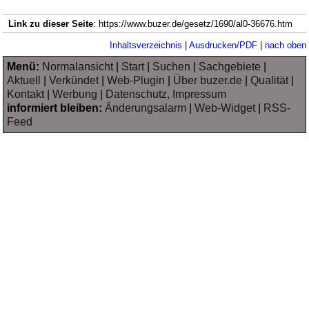
Link zu dieser Seite
: https://www.buzer.de/gesetz/1690/al0-36676.htm
Inhaltsverzeichnis
|
Ausdrucken/PDF
|
nach oben
Menü:
Normalansicht
|
Start
|
Suchen
|
Sachgebiete
|
Aktuell
|
Verkündet
|
Web-Plugin
|
Über buzer.de
|
Qualität
|
Kontakt
|
Werbung
|
Datenschutz, Impressum
informiert bleiben:
Änderungsalarm
|
Web-Widget
|
RSS-
Feed