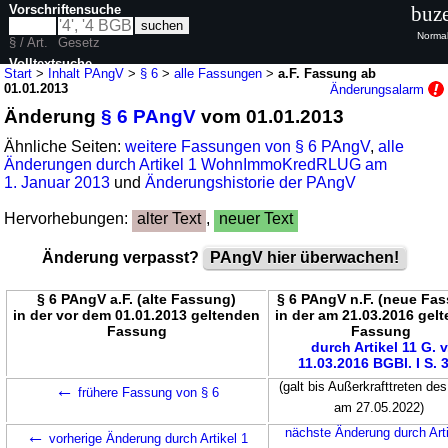
Vorschriftensuche
buze
Normal
§ / Art.
Gesetz
Volltextsuche
Start
>
Inhalt PAngV
>
§ 6
>
alle Fassungen
>
a.F. Fassung ab
01.01.2013
Änderungsalarm
nur in PAngV
Änderung
§ 6 PAngV
vom 01.01.2013
Ähnliche Seiten:
weitere Fassungen von § 6 PAngV
,
alle
Änderungen durch Artikel 1 WohnImmoKredRLUG am
1. Januar 2013
und
Änderungshistorie der PAngV
Hervorhebungen:
alter Text
,
neuer Text
Änderung verpasst?
PAngV hier überwachen!
§ 6 PAngV a.F. (alte Fassung)
§ 6 PAngV n.F. (neue Fa
in der vor dem 01.01.2013 geltenden
in der am 21.03.2016 gel
Fassung
Fassung
durch Artikel 11 G. v
11.03.2016 BGBl. I S. 
←
(galt bis Außerkrafttreten des
frühere Fassung von § 6
am 27.05.2022)
←
nächste Änderung durch Arti
vorherige Änderung durch Artikel 1