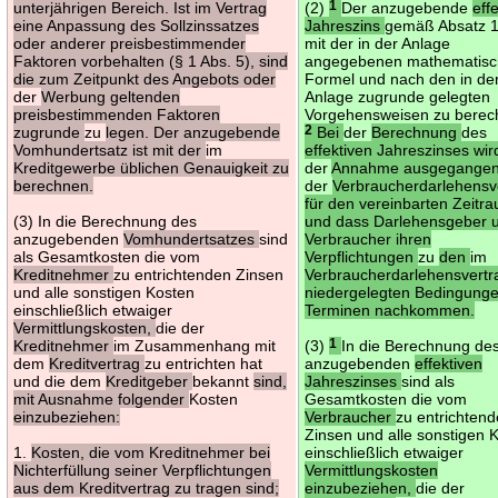
unterjährigen Bereich. Ist im Vertrag
(2)
1
Der anzugebende
eff
eine Anpassung des Sollzinssatzes
Jahreszins
gemäß Absatz 1 
oder anderer preisbestimmender
mit der in der Anlage
Faktoren vorbehalten (§ 1 Abs. 5), sind
angegebenen mathematis
die zum Zeitpunkt des Angebots oder
Formel und nach den in de
der
Werbung geltenden
Anlage zugrunde gelegten
preisbestimmenden Faktoren
Vorgehensweisen zu berec
zugrunde
zu
legen. Der anzugebende
2
Bei
der
Berechnung
des
Vomhundertsatz ist mit der
im
effektiven Jahreszinses wir
Kreditgewerbe üblichen Genauigkeit zu
der
Annahme ausgegangen
berechnen.
der
Verbraucherdarlehensv
für den vereinbarten Zeitra
(3) In die Berechnung des
und dass Darlehensgeber 
anzugebenden
Vomhundertsatzes
sind
Verbraucher ihren
als Gesamtkosten die vom
Verpflichtungen
zu
den
im
Kreditnehmer
zu entrichtenden Zinsen
Verbraucherdarlehensvertr
und alle sonstigen Kosten
niedergelegten Bedingung
einschließlich etwaiger
Terminen nachkommen.
Vermittlungskosten,
die der
Kreditnehmer
im Zusammenhang mit
(3)
1
In die Berechnung de
dem
Kreditvertrag
zu entrichten hat
anzugebenden
effektiven
und die dem
Kreditgeber
bekannt
sind,
Jahreszinses
sind als
mit Ausnahme folgender
Kosten
Gesamtkosten die vom
einzubeziehen:
Verbraucher
zu entrichten
Zinsen und alle sonstigen 
1.
Kosten, die vom Kreditnehmer bei
einschließlich etwaiger
Nichterfüllung seiner Verpflichtungen
Vermittlungskosten
aus dem Kreditvertrag zu tragen sind;
einzubeziehen,
die der