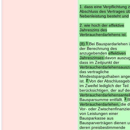
1. dass eine Verpflichtung
Abschluss des Vertrages üb
Nebenleistung besteht und
2. wie hoch der effektive
Jahreszins des
Verbraucherdarlehens ist.
(8)
1
Bei Bauspardarlehen i
der Berechnung des
anzugebenden
effektiven
Jahreszinses
davon auszu
dass im Zeitpunkt der
Verbraucherdarlehensausz
das vertragliche
Mindestsparguthaben ange
ist.
2
Von der Abschlussgebü
im Zweifel lediglich der Teil
berücksichtigen, der auf d
Verbraucherdarlehensantei
Bausparsumme entfällt.
3
B
Verbraucherdarlehen,
die d
Vor- oder Zwischenfinanzi
von Leistungen einer
Bausparkasse aus
Bausparverträgen dienen 
deren preisbestimmende