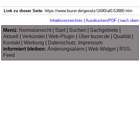
Link zu dieser Seite
: https://www.buzer.de/gesetz/1690/al0-53880.htm
Inhaltsverzeichnis
|
Ausdrucken/PDF
|
nach oben
Menü:
Normalansicht
|
Start
|
Suchen
|
Sachgebiete
|
Aktuell
|
Verkündet
|
Web-Plugin
|
Über buzer.de
|
Qualität
|
Kontakt
|
Werbung
|
Datenschutz, Impressum
informiert bleiben:
Änderungsalarm
|
Web-Widget
|
RSS-
Feed