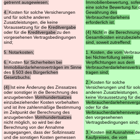
getrennt ausgewiesen;
Immobilienbewertung, sofe
eine solche Bewertung für
4.
Kosten für solche Versicherungen
Gewährung des
und für solche anderen
Verbraucherdarlehens
Zusatzleistungen, die keine
erforderlich ist.
Voraussetzung für die
Kreditvergabe
oder für die
Kreditvergabe
zu den
(4) Nicht
in
die Berechnung
vorgesehenen Vertragsbedingungen
Gesamtkosten einzubezie
sind;
sind, soweit zutreffend:
5. Notarkosten;
1. Kosten, die vom
Verbrau
bei Nichterfüllung seiner
6.
Kosten
für Sicherheiten bei
Verpflichtungen aus dem
Immobiliardarlehensverträgen im Sinne
Verbraucherdarlehensvertr
des
§ 503 des Bürgerlichen
tragen sind;
Gesetzbuchs.
2.
Kosten für solche
(4)
Ist eine Änderung des Zinssatzes
Versicherungen und für sol
oder sonstiger in die Berechnung des
anderen Zusatzleistungen, 
anzugebenden
Vomhundertsatzes
keine Voraussetzung für di
einzubeziehender Kosten vorbehalten
Verbraucherdarlehensverg
und ist ihre zahlenmäßige Bestimmung
oder für die
im Zeitpunkt der Berechnung des
Verbraucherdarlehensver
anzugebenden
Vomhundertsatzes
den vorgesehenen
nicht möglich, so wird bei der
Vertragsbedingungen sind;
Berechnung von der Annahme
ausgegangen, dass der Sollzinssatz
3.
Kosten
mit Ausnahme
de
und die sonstigen Kosten gemessen
Kaufpreises, die vom