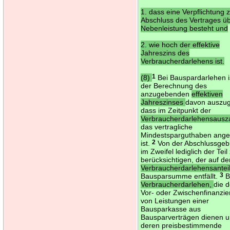
1. dass eine Verpflichtung
Abschluss des Vertrages üb
Nebenleistung besteht und
2. wie hoch der effektive
Jahreszins des
Verbraucherdarlehens ist.
(8)
1
Bei Bauspardarlehen i
der Berechnung des
anzugebenden
effektiven
Jahreszinses
davon auszu
dass im Zeitpunkt der
Verbraucherdarlehensausz
das vertragliche
Mindestsparguthaben ange
ist.
2
Von der Abschlussgebü
im Zweifel lediglich der Teil
berücksichtigen, der auf d
Verbraucherdarlehensantei
Bausparsumme entfällt.
3
B
Verbraucherdarlehen,
die d
Vor- oder Zwischenfinanzi
von Leistungen einer
Bausparkasse aus
Bausparverträgen dienen 
deren preisbestimmende