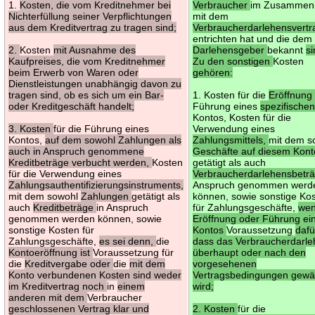
1.
Kosten, die vom Kreditnehmer bei
Verbraucher
im Zusammen
Nichterfüllung seiner Verpflichtungen
mit dem
aus dem Kreditvertrag zu tragen sind;
Verbraucherdarlehensvert
entrichten hat und die dem
2.
Kosten
mit Ausnahme des
Darlehensgeber
bekannt
s
Kaufpreises, die vom Kreditnehmer
Zu den sonstigen
Kosten
beim Erwerb von Waren oder
gehören:
Dienstleistungen unabhängig davon zu
tragen sind, ob es sich um ein Bar-
1. Kosten für die
Eröffnung
oder Kreditgeschäft handelt;
Führung eines
spezifische
Kontos, Kosten für die
3. Kosten
für die Führung eines
Verwendung eines
Kontos,
auf dem sowohl Zahlungen als
Zahlungsmittels,
mit dem s
auch in Anspruch genommene
Geschäfte auf diesem Kont
Kreditbeträge verbucht werden,
Kosten
getätigt als auch
für die Verwendung eines
Verbraucherdarlehensbetr
Zahlungsauthentifizierungsinstruments,
Anspruch genommen werd
mit dem sowohl
Zahlungen
getätigt als
können, sowie sonstige Ko
auch
Kreditbeträge
in Anspruch
für Zahlungsgeschäfte,
we
genommen werden können, sowie
Eröffnung oder Führung ei
sonstige Kosten für
Kontos
Voraussetzung
dafür
Zahlungsgeschäfte,
es sei denn,
die
dass das Verbraucherdarl
Kontoeröffnung ist
Voraussetzung für
überhaupt oder nach den
die
Kreditvergabe oder
die
mit dem
vorgesehenen
Konto verbundenen Kosten sind weder
Vertragsbedingungen gewä
im Kreditvertrag noch
in
einem
wird;
anderen mit dem
Verbraucher
geschlossenen Vertrag klar und
2. Kosten
für die