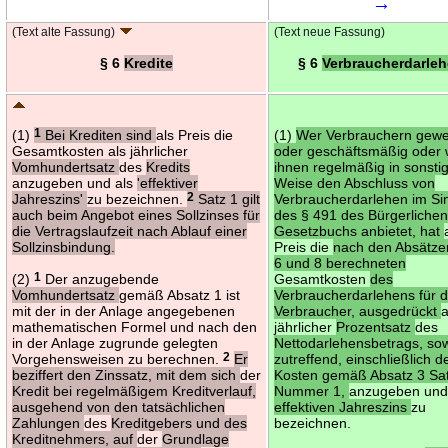
→
(Text alte Fassung)
(Text neue Fassung)
§ 6
Kredite
§ 6
Verbraucherdarle
(1)
1
Bei Krediten sind
als Preis die
(1)
Wer Verbrauchern gewe
Gesamtkosten als jährlicher
oder geschäftsmäßig oder 
Vomhundertsatz
des
Kredits
ihnen regelmäßig in sonsti
anzugeben und als
'effektiver
Weise den Abschluss von
Jahreszins'
zu bezeichnen.
2
Satz 1 gilt
Verbraucherdarlehen im Si
auch beim Angebot eines Sollzinses für
des § 491 des Bürgerliche
die Vertragslaufzeit nach Ablauf einer
Gesetzbuchs anbietet, hat
Sollzinsbindung.
Preis die
nach den Absätze
6 und 8 berechneten
(2)
1
Der anzugebende
Gesamtkosten
des
Vomhundertsatz
gemäß Absatz 1 ist
Verbraucherdarlehens für 
mit der in der Anlage angegebenen
Verbraucher, ausgedrückt
a
mathematischen Formel und nach den
jährlicher
Prozentsatz
des
in der Anlage zugrunde gelegten
Nettodarlehensbetrags, sow
Vorgehensweisen zu berechnen.
2
Er
zutreffend, einschließlich d
beziffert den Zinssatz, mit dem sich
der
Kosten gemäß Absatz 3 Sa
Kredit bei regelmäßigem Kreditverlauf,
Nummer 1,
anzugeben und
ausgehend von den tatsächlichen
effektiven Jahreszins
zu
Zahlungen
des
Kreditgebers und des
bezeichnen.
Kreditnehmers, auf
der
Grundlage