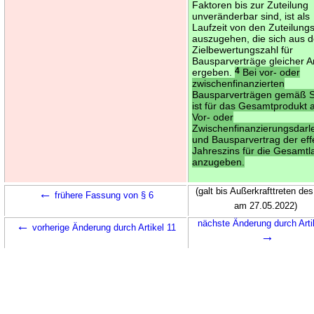
Faktoren bis zur Zuteilung
unveränderbar sind, ist als
Laufzeit von den Zuteilungs
auszugehen, die sich aus d
Zielbewertungszahl für
Bausparverträge gleicher A
ergeben.
4
Bei vor- oder
zwischenfinanzierten
Bausparverträgen gemäß S
ist für das Gesamtprodukt 
Vor- oder
Zwischenfinanzierungsdarl
und Bausparvertrag der eff
Jahreszins für die Gesamtla
anzugeben.
←
(galt bis Außerkrafttreten des
frühere Fassung von § 6
am 27.05.2022)
←
nächste Änderung durch Arti
vorherige Änderung durch Artikel 11
→