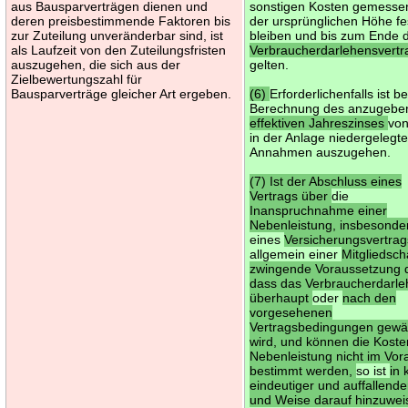
aus Bausparverträgen dienen und
sonstigen Kosten gemesse
deren preisbestimmende Faktoren bis
der ursprünglichen Höhe fe
zur Zuteilung unveränderbar sind, ist
bleiben und bis zum Ende 
als Laufzeit von den Zuteilungsfristen
Verbraucherdarlehensvertr
auszugehen, die sich aus der
gelten.
Zielbewertungszahl für
Bausparverträge gleicher Art ergeben.
(6)
Erforderlichenfalls ist be
Berechnung des anzugebe
effektiven Jahreszinses
vo
in der Anlage niedergelegt
Annahmen auszugehen.
(7) Ist der Abschluss eines
Vertrags über
die
Inanspruchnahme einer
Nebenleistung, insbesonde
eines
Versicherungsvertrag
allgemein einer
Mitgliedsch
zwingende Voraussetzung d
dass das Verbraucherdarl
überhaupt
oder
nach den
vorgesehenen
Vertragsbedingungen gewä
wird, und können die Koste
Nebenleistung nicht im Vor
bestimmt werden,
so ist
in 
eindeutiger und auffallende
und Weise darauf hinzuwei