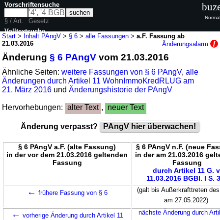
Vorschriftensuche
buze
Normal
§ / Art.
Gesetz
Volltextsuche
Start
>
Inhalt PAngV
>
§ 6
>
alle Fassungen
>
a.F. Fassung ab
21.03.2016
Änderungsalarm
nur in PAngV
Änderung
§ 6 PAngV
vom 21.03.2016
Ähnliche Seiten:
weitere Fassungen von § 6 PAngV
,
alle
Änderungen durch Artikel 11 WohnImmoKredRLUG am
21. März 2016
und
Änderungshistorie der PAngV
Hervorhebungen:
alter Text
,
neuer Text
Änderung verpasst?
PAngV hier überwachen!
§ 6 PAngV a.F. (alte Fassung)
§ 6 PAngV n.F. (neue Fa
in der vor dem 21.03.2016 geltenden
in der am 21.03.2016 gel
Fassung
Fassung
durch Artikel 11 G. v
11.03.2016 BGBl. I S. 
←
(galt bis Außerkrafttreten des
frühere Fassung von § 6
am 27.05.2022)
←
nächste Änderung durch Arti
vorherige Änderung durch Artikel 11