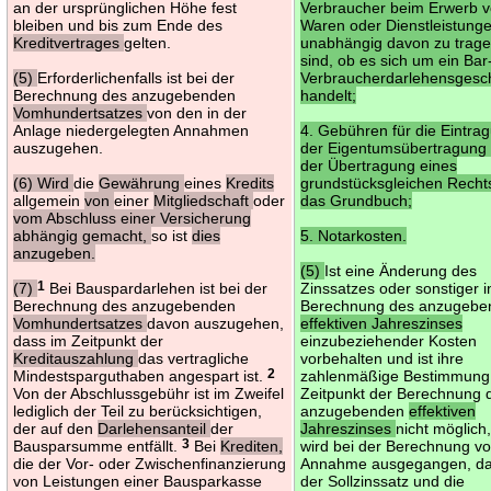
an der ursprünglichen Höhe fest
Verbraucher beim Erwerb 
bleiben und bis zum Ende des
Waren oder Dienstleistung
Kreditvertrages
gelten.
unabhängig davon zu trag
sind, ob es sich um ein Bar
(5)
Erforderlichenfalls ist bei der
Verbraucherdarlehensgesc
Berechnung des anzugebenden
handelt;
Vomhundertsatzes
von den in der
Anlage niedergelegten Annahmen
4. Gebühren für die Eintra
auszugehen.
der Eigentumsübertragung
der Übertragung eines
(6) Wird
die
Gewährung
eines
Kredits
grundstücksgleichen Rechts
allgemein
von
einer
Mitgliedschaft
oder
das Grundbuch;
vom Abschluss einer Versicherung
abhängig gemacht,
so ist
dies
5. Notarkosten.
anzugeben.
(5)
Ist eine Änderung des
(7)
1
Bei Bauspardarlehen ist bei der
Zinssatzes oder sonstiger i
Berechnung des anzugebenden
Berechnung des anzugebe
Vomhundertsatzes
davon auszugehen,
effektiven Jahreszinses
dass im Zeitpunkt der
einzubeziehender Kosten
Kreditauszahlung
das vertragliche
vorbehalten und ist ihre
Mindestsparguthaben angespart ist.
2
zahlenmäßige Bestimmung
Von der Abschlussgebühr ist im Zweifel
Zeitpunkt der Berechnung 
lediglich der Teil zu berücksichtigen,
anzugebenden
effektiven
der auf den
Darlehensanteil
der
Jahreszinses
nicht möglich
Bausparsumme entfällt.
3
Bei
Krediten,
wird bei der Berechnung v
die der Vor- oder Zwischenfinanzierung
Annahme ausgegangen, d
von Leistungen einer Bausparkasse
der Sollzinssatz und die