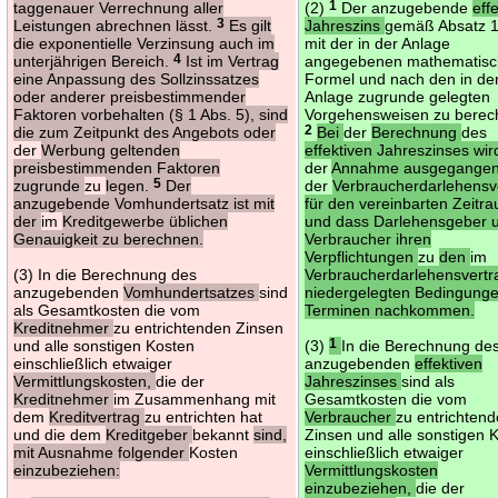
taggenauer Verrechnung aller
(2)
1
Der anzugebende
eff
Leistungen abrechnen lässt.
3
Es gilt
Jahreszins
gemäß Absatz 1 
die exponentielle Verzinsung auch im
mit der in der Anlage
unterjährigen Bereich.
4
Ist im Vertrag
angegebenen mathematis
eine Anpassung des Sollzinssatzes
Formel und nach den in de
oder anderer preisbestimmender
Anlage zugrunde gelegten
Faktoren vorbehalten (§ 1 Abs. 5), sind
Vorgehensweisen zu berec
die zum Zeitpunkt des Angebots oder
2
Bei
der
Berechnung
des
der
Werbung geltenden
effektiven Jahreszinses wir
preisbestimmenden Faktoren
der
Annahme ausgegangen
zugrunde
zu
legen.
5
Der
der
Verbraucherdarlehensv
anzugebende Vomhundertsatz ist mit
für den vereinbarten Zeitra
der
im
Kreditgewerbe üblichen
und dass Darlehensgeber 
Genauigkeit zu berechnen.
Verbraucher ihren
Verpflichtungen
zu
den
im
(3) In die Berechnung des
Verbraucherdarlehensvertr
anzugebenden
Vomhundertsatzes
sind
niedergelegten Bedingung
als Gesamtkosten die vom
Terminen nachkommen.
Kreditnehmer
zu entrichtenden Zinsen
und alle sonstigen Kosten
(3)
1
In die Berechnung de
einschließlich etwaiger
anzugebenden
effektiven
Vermittlungskosten,
die der
Jahreszinses
sind als
Kreditnehmer
im Zusammenhang mit
Gesamtkosten die vom
dem
Kreditvertrag
zu entrichten hat
Verbraucher
zu entrichten
und die dem
Kreditgeber
bekannt
sind,
Zinsen und alle sonstigen 
mit Ausnahme folgender
Kosten
einschließlich etwaiger
einzubeziehen:
Vermittlungskosten
einzubeziehen,
die der