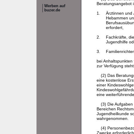
Beratungsangebot i
Werben auf
buzer.de
1.
Ärztinnen und
Hebammen und 
Berufsausübung
erfordert,
2.
Fachkräfte, di
Jugendhilfe od
3.
Familienrichte
bei Anhaltspunkten
zur Verfügung steht
(2) Das Beratung
eine kostenlose Er
einer Kindeswohlge
Kindeswohlgefährdu
eine weiterführende
(3) Die Aufgaben
Bereichen Rechtsme
Jugendheilkunde so
wahrgenommen.
(4) Personenbezo
Zwecke erforderlich 