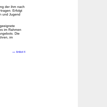
ung der ihm nach
tragen. Erfolgt
en und Jugend
 geeignete
 des im Rahmen
angebots. Die
hren, im
→
Artikel 4