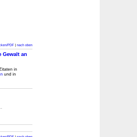
cken/PDF
|
nach oben
e Gewalt an
itaten in
en
und in
..
cken/PDF
|
nach oben