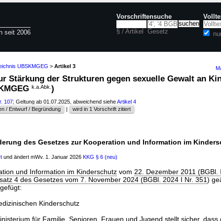
Vorschriftensuche
Vollt
§ / Artikel
Gesetz
n seit 2006
nu
rzeichnis UBSKMGEG
>
Artikel 3
Ma
zur Stärkung der Strukturen gegen sexuelle Gewalt an Ki
BSKMGEG
k.a.Abk.
)
r. 107
; Geltung ab 01.07.2025, abweichend siehe
Artikel 4
n / Entwurf / Begründung
|
wird in 1 Vorschrift zitiert
nderung des Gesetzes zur Kooperation und Information im Kinders
t
und ändert mWv. 1. Januar 2026
KKG
§ 6 (neu)
tion und Information im Kinderschutz
vom
22. Dezember 2011 (BGBl. 
Absatz 4 des Gesetzes vom 7. November 2024 (BGBl. 2024 I Nr. 351
) ge
gefügt:
dizinischen Kinderschutz
isterium für Familie, Senioren, Frauen und Jugend stellt sicher, dass 