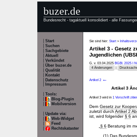
buzer.de
Bundesrecht - tagaktuell konsolidiert - alle Fassunge
Start
Sie sind hier:
Start
>
Inhaltsve
Suchen
Artikel 3 - Gesetz 
Sachgebiete
Jugendlichen (U
Aktuell
Verkündet
G. v. 03.04.2025
BGBl. 2025 I N
Über buzer.de
4 Änderungen
|
Drucksache
Qualität
Kontakt
←
Datenschutz
Artikel 2
Impressum
Artikel 3 Ä
Tools:
Artikel 3 wird in
1 Vorschrift zitier
Blog-Plugin
Mobilversion
Dem
Gesetz zur Koopera
zuletzt durch
Artikel 2 
Update via:
ist, wird folgender
§ 6
an
Web-Widget
Feed
„
§ 6
Beratung im me
Rechtskataster
(1) Das Bundesmin