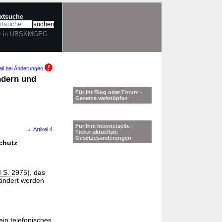
extsuche
r in UBSKMGEG
il bei Änderungen
ndern und
Für Ihr Blog oder Forum -
Gesetze verknüpfen
Für Ihre Internetseite -
→
Artikel 4
Ticker aktuellste
Gesetzesänderungen
chutz
I S. 2975
), das
ändert worden
ein telefonisches