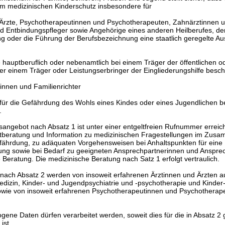
m medizinischen Kinderschutz insbesondere für
 Ärzte, Psychotherapeutinnen und Psychotherapeuten, Zahnärztinnen 
Entbindungspfleger sowie Angehörige eines anderen Heilberufes, der 
 oder die Führung der Berufsbezeichnung eine staatlich geregelte Au
e hauptberuflich oder nebenamtlich bei einem Träger der öffentlichen od
er einem Träger oder Leistungserbringer der Eingliederungshilfe beschä
rinnen und Familienrichter
 für die Gefährdung des Wohls eines Kindes oder eines Jugendlichen b
.
sangebot nach Absatz 1 ist unter einer entgeltfreien Rufnummer errei
stberatung und Information zu medizinischen Fragestellungen im Zus
fährdung, zu adäquaten Vorgehensweisen bei Anhaltspunkten für eine
ng sowie bei Bedarf zu geeigneten Ansprechpartnerinnen und Ansprec
 Beratung. Die medizinische Beratung nach Satz 1 erfolgt vertraulich.
 nach Absatz 2 werden von insoweit erfahrenen Ärztinnen und Ärzten a
dizin, Kinder- und Jugendpsychiatrie und -psychotherapie und Kinder
wie von insoweit erfahrenen Psychotherapeutinnen und Psychotherap
gene Daten dürfen verarbeitet werden, soweit dies für die in Absatz 2
ist.