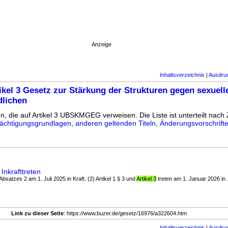
Anzeige
Inhaltsverzeichnis
|
Ausdru
ikel 3 Gesetz zur Stärkung der Strukturen gegen sexuell
dlichen
n, die auf Artikel 3 UBSKMGEG verweisen. Die Liste ist unterteilt nach Z
ächtigungsgrundlagen
,
anderen geltenden Titeln
,
Änderungsvorschrift
nkrafttreten
es Absatzes 2 am 1. Juli 2025 in Kraft. (2) Artikel 1 § 3 und
Artikel 3
treten am 1. Januar 2026 in .
Link zu dieser Seite
: https://www.buzer.de/gesetz/16976/a322604.htm
Inhaltsverzeichnis
|
Ausdru