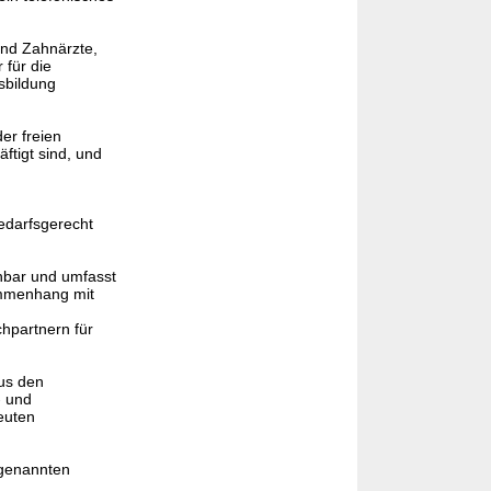
und Zahnärzte,
für die
sbildung
er freien
ftigt sind, und
edarfsgerecht
chbar und umfasst
ammenhang mit
hpartnern für
us den
- und
euten
 genannten