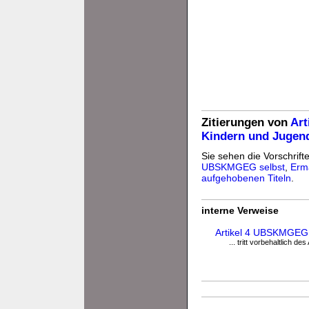
Zitierungen von
Art
Kindern und Jugen
Sie sehen die Vorschrifte
UBSKMGEG selbst
,
Erm
aufgehobenen Titeln
.
interne Verweise
Artikel 4 UBSKMGEG I
... tritt vorbehaltlich d