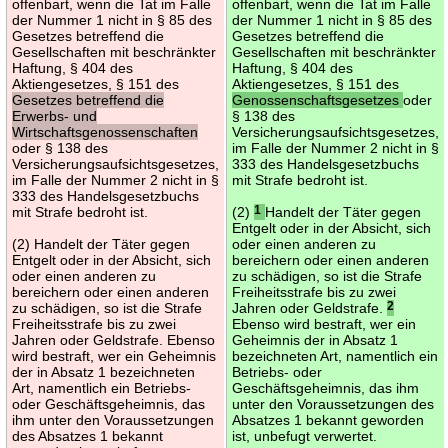
offenbart, wenn die Tat im Falle
offenbart, wenn die Tat im Falle
der Nummer 1 nicht in § 85 des
der Nummer 1 nicht in § 85 des
Gesetzes betreffend die
Gesetzes betreffend die
Gesellschaften mit beschränkter
Gesellschaften mit beschränkter
Haftung, § 404 des
Haftung, § 404 des
Aktiengesetzes, § 151 des
Aktiengesetzes, § 151 des
Gesetzes betreffend die
Genossenschaftsgesetzes
oder
Erwerbs- und
§ 138 des
Wirtschaftsgenossenschaften
Versicherungsaufsichtsgesetzes,
oder § 138 des
im Falle der Nummer 2 nicht in §
Versicherungsaufsichtsgesetzes,
333 des Handelsgesetzbuchs
im Falle der Nummer 2 nicht in §
mit Strafe bedroht ist.
333 des Handelsgesetzbuchs
mit Strafe bedroht ist.
(2)
1
Handelt der Täter gegen
Entgelt oder in der Absicht, sich
(2) Handelt der Täter gegen
oder einen anderen zu
Entgelt oder in der Absicht, sich
bereichern oder einen anderen
oder einen anderen zu
zu schädigen, so ist die Strafe
bereichern oder einen anderen
Freiheitsstrafe bis zu zwei
zu schädigen, so ist die Strafe
Jahren oder Geldstrafe.
2
Freiheitsstrafe bis zu zwei
Ebenso wird bestraft, wer ein
Jahren oder Geldstrafe. Ebenso
Geheimnis der in Absatz 1
wird bestraft, wer ein Geheimnis
bezeichneten Art, namentlich ein
der in Absatz 1 bezeichneten
Betriebs- oder
Art, namentlich ein Betriebs-
Geschäftsgeheimnis, das ihm
oder Geschäftsgeheimnis, das
unter den Voraussetzungen des
ihm unter den Voraussetzungen
Absatzes 1 bekannt geworden
des Absatzes 1 bekannt
ist, unbefugt verwertet.