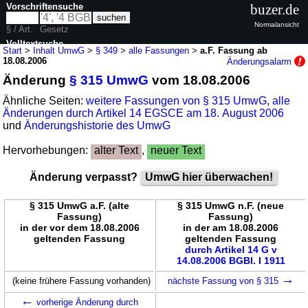
Vorschriftensuche
buzer.de
Normalansicht
§ / Art.
Gesetz
Volltextsuche
Start
>
Inhalt UmwG
>
§ 349
>
alle Fassungen
>
a.F. Fassung ab
18.08.2006
Änderungsalarm
nur in UmwG
Änderung
§ 315 UmwG
vom 18.08.2006
Ähnliche Seiten:
weitere Fassungen von § 315 UmwG
,
alle
Änderungen durch Artikel 14 EGSCE am 18. August 2006
und
Änderungshistorie des UmwG
Hervorhebungen:
alter Text
,
neuer Text
Änderung verpasst?
UmwG hier überwachen!
§ 315 UmwG a.F. (alte
§ 315 UmwG n.F. (neue
Fassung)
Fassung)
in der vor dem 18.08.2006
in der am 18.08.2006
geltenden Fassung
geltenden Fassung
durch Artikel 14 G v
14.08.2006 BGBl. I 1911
→
(keine frühere Fassung vorhanden)
nächste Fassung von § 315
←
vorherige Änderung durch