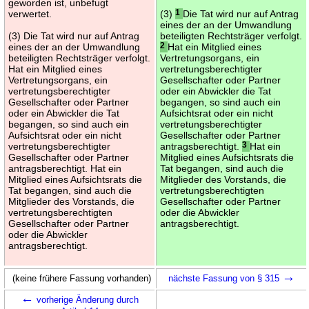
geworden ist, unbefugt
verwertet.
(3)
1
Die Tat wird nur auf Antrag
eines der an der Umwandlung
(3) Die Tat wird nur auf Antrag
beteiligten Rechtsträger verfolgt.
eines der an der Umwandlung
2
Hat ein Mitglied eines
beteiligten Rechtsträger verfolgt.
Vertretungsorgans, ein
Hat ein Mitglied eines
vertretungsberechtigter
Vertretungsorgans, ein
Gesellschafter oder Partner
vertretungsberechtigter
oder ein Abwickler die Tat
Gesellschafter oder Partner
begangen, so sind auch ein
oder ein Abwickler die Tat
Aufsichtsrat oder ein nicht
begangen, so sind auch ein
vertretungsberechtigter
Aufsichtsrat oder ein nicht
Gesellschafter oder Partner
vertretungsberechtigter
antragsberechtigt.
3
Hat ein
Gesellschafter oder Partner
Mitglied eines Aufsichtsrats die
antragsberechtigt. Hat ein
Tat begangen, sind auch die
Mitglied eines Aufsichtsrats die
Mitglieder des Vorstands, die
Tat begangen, sind auch die
vertretungsberechtigten
Mitglieder des Vorstands, die
Gesellschafter oder Partner
vertretungsberechtigten
oder die Abwickler
Gesellschafter oder Partner
antragsberechtigt.
oder die Abwickler
antragsberechtigt.
→
(keine frühere Fassung vorhanden)
nächste Fassung von § 315
←
vorherige Änderung durch