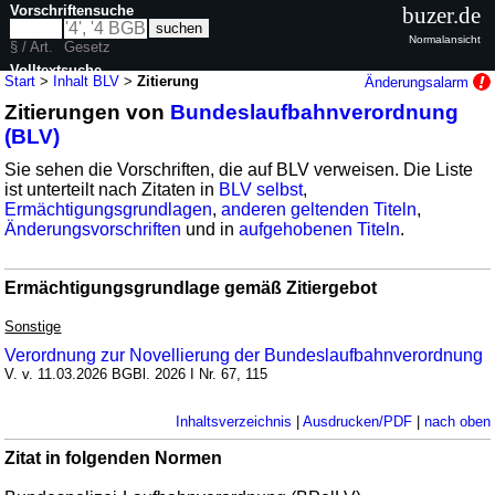
Vorschriftensuche
buzer.de
Normalansicht
§ / Art.
Gesetz
Volltextsuche
Start
>
Inhalt BLV
>
Zitierung
Änderungsalarm
Zitierungen von
Bundeslaufbahnverordnung
nur in BLV
(BLV)
Sie sehen die Vorschriften, die auf BLV verweisen. Die Liste
ist unterteilt nach Zitaten in
BLV selbst
,
Ermächtigungsgrundlagen
,
anderen geltenden Titeln
,
Änderungsvorschriften
und in
aufgehobenen Titeln
.
Ermächtigungsgrundlage gemäß Zitiergebot
Sonstige
Verordnung zur Novellierung der Bundeslaufbahnverordnung
V. v. 11.03.2026 BGBl. 2026 I Nr. 67, 115
Inhaltsverzeichnis
|
Ausdrucken/PDF
|
nach oben
Zitat in folgenden Normen