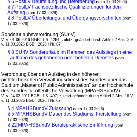
§ 6 PostLV Beurteilung und Beförderung
(vom 17.03.2026)
§ 7 PostLV Fachspezifische Qualifizierungen für den
Aufstieg
(vom 17.03.2026)
§ 8 PostLV Überleitungs- und Übergangsvorschriften
(vom
17.03.2026)
Sonderurlaubsverordnung (SUrlV)
V. v. 01.06.2016 BGBl. I S. 1284; zuletzt geändert durch Artikel 2 Abs. 3 V.
v. 11.03.2026 BGBl. 2026 I Nr. 67
§ 8 SUrlV Sonderurlaub im Rahmen des Aufstiegs in eine
Laufbahn des gehobenen oder höheren Dienstes
(vom
17.03.2026)
Verordnung über den Aufstieg in den höheren
nichttechnischen Verwaltungsdienst des Bundes über das
Studium „Master of Public Administration" an der Hochschule
des Bundes für öffentliche Verwaltung (MPAHSBundV)
V. v. 24.03.2011 BGBl. I S. 497; zuletzt geändert durch Artikel 2 Abs. 16 V.
v. 11.03.2026 BGBl. 2026 I Nr. 67
§ 4 MPAHSBundV Zulassung
(vom 17.03.2026)
§ 5 MPAHSBundV Dauer des Studiums, Freistellung
(vom
17.03.2026)
§ 22 MPAHSBundV Berufspraktische Einführung
(vom
17.03.2026)