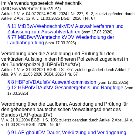
im Verwendungsbereich Wehrtechnik
(MtDBwVWehrtechnikVDV)
Artikel 1 V. v. 04.07.2024 BGBl. 2024 I Nr. 227, S. 2; zuletzt geändert durch
Artikel 2 Abs. 32 V. v. 11.03.2026 BGBl. 2026 I Nr. 67
§ 11 MtDBwVWehrtechnikVDV Auswahlverfahren und
Zulassung zum Auswahlverfahren
(vom 17.03.2026)
§ 77 MtDBwVWehrtechnikVDV Wiederholung der
Laufbahnprüfung
(vom 17.03.2026)
Verordnung über die Ausbildung und Prüfung für den
verkürzten Aufstieg in den höheren Polizeivollzugsdienst in
der Bundespolizei (HBPolVDAufstV)
Artikel 1 V. v. 31.03.2021 BGBl. I S. 727; zuletzt geändert durch Artikel 2
Abs. 9 V. v. 11.03.2026 BGBl. 2026 I Nr. 67
§ 8 HBPolVDAufstV Auswahlkommission
(vom 17.03.2026)
§ 12 HBPolVDAufstV Gesamtergebnis und Rangfolge
(vom
17.03.2026)
Verordnung über die Laufbahn, Ausbildung und Prüfung für
den gehobenen bautechnischen Verwaltungsdienst des
Bundes (LAP-gbautDV)
V. v. 21.01.2004 BGBl. I S. 105; zuletzt geändert durch Artikel 2 Abs. 14 V.
v. 11.03.2026 BGBl. 2026 I Nr. 67
§ 9 LAP-gbautDV Dauer, Verkürzung und Verlängerung