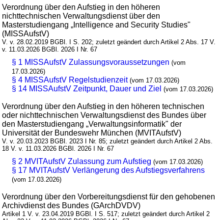
Verordnung über den Aufstieg in den höheren
nichttechnischen Verwaltungsdienst über den
Masterstudiengang „Intelligence and Security Studies"
(MISSAufstV)
V. v. 28.02.2019 BGBl. I S. 202; zuletzt geändert durch Artikel 2 Abs. 17 V.
v. 11.03.2026 BGBl. 2026 I Nr. 67
§ 1 MISSAufstV Zulassungsvoraussetzungen
(vom
17.03.2026)
§ 4 MISSAufstV Regelstudienzeit
(vom 17.03.2026)
§ 14 MISSAufstV Zeitpunkt, Dauer und Ziel
(vom 17.03.2026)
Verordnung über den Aufstieg in den höheren technischen
oder nichttechnischen Verwaltungsdienst des Bundes über
den Masterstudiengang „Verwaltungsinformatik" der
Universität der Bundeswehr München (MVITAufstV)
V. v. 20.03.2023 BGBl. 2023 I Nr. 85; zuletzt geändert durch Artikel 2 Abs.
18 V. v. 11.03.2026 BGBl. 2026 I Nr. 67
§ 2 MVITAufstV Zulassung zum Aufstieg
(vom 17.03.2026)
§ 17 MVITAufstV Verlängerung des Aufstiegsverfahrens
(vom 17.03.2026)
Verordnung über den Vorbereitungsdienst für den gehobenen
Archivdienst des Bundes (GArchDVDV)
Artikel 1 V. v. 23.04.2019 BGBl. I S. 517; zuletzt geändert durch Artikel 2