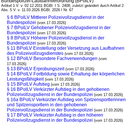
Bundespolizei-Laufbahnverordnung (BPolLV)
Artikel 1 V. v. 02.12.2011 BGBl. I S. 2408; zuletzt geändert durch Artikel 2
Abs. 5 V. v. 11.03.2026 BGBl. 2026 I Nr. 67
§ 6 BPolLV Mittlerer Polizeivollzugsdienst in der
Bundespolizei
(vom 17.03.2026)
§ 7 BPolLV Gehobener Polizeivollzugsdienst in der
Bundespolizei
(vom 17.03.2026)
§ 8 BPolLV Höherer Polizeivollzugsdienst in der
Bundespolizei
(vom 17.03.2026)
§ 11 BPolLV Einstellung oder Versetzung aus Laufbahnen
des Polizeivollzugsdienstes
(vom 17.03.2026)
§ 12 BPolLV Besondere Fachverwendungen
(vom
17.03.2026)
§ 13 BPolLV Erprobungszeit
(vom 17.03.2026)
§ 14 BPolLV Fortbildung sowie Erhaltung der körperlichen
Leistungsfähigkeit
(vom 17.03.2026)
§ 15 BPolLV Aufstieg
(vom 17.03.2026)
§ 16 BPolLV Verkürzter Aufstieg in den gehobenen
Polizeivollzugsdienst in der Bundespolizei
(vom 17.03.2026)
§ 16a BPolLV Verkürzter Aufstieg von Spitzensportlerinnen
und Spitzensportlern in den gehobenen
Polizeivollzugsdienst in der Bundespolizei
(vom 17.03.2026)
§ 17 BPolLV Verkürzter Aufstieg in den höheren
Polizeivollzugsdienst in der Bundespolizei
(vom 17.03.2026)