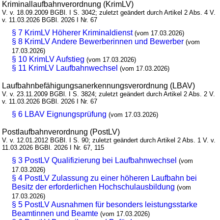
Kriminallaufbahnverordnung (KrimLV)
V. v. 18.09.2009 BGBl. I S. 3042; zuletzt geändert durch Artikel 2 Abs. 4 V.
v. 11.03.2026 BGBl. 2026 I Nr. 67
§ 7 KrimLV Höherer Kriminaldienst
(vom 17.03.2026)
§ 8 KrimLV Andere Bewerberinnen und Bewerber
(vom
17.03.2026)
§ 10 KrimLV Aufstieg
(vom 17.03.2026)
§ 11 KrimLV Laufbahnwechsel
(vom 17.03.2026)
Laufbahnbefähigungsanerkennungsverordnung (LBAV)
V. v. 23.11.2009 BGBl. I S. 3824; zuletzt geändert durch Artikel 2 Abs. 2 V.
v. 11.03.2026 BGBl. 2026 I Nr. 67
§ 6 LBAV Eignungsprüfung
(vom 17.03.2026)
Postlaufbahnverordnung (PostLV)
V. v. 12.01.2012 BGBl. I S. 90; zuletzt geändert durch Artikel 2 Abs. 1 V. v.
11.03.2026 BGBl. 2026 I Nr. 67, 115
§ 3 PostLV Qualifizierung bei Laufbahnwechsel
(vom
17.03.2026)
§ 4 PostLV Zulassung zu einer höheren Laufbahn bei
Besitz der erforderlichen Hochschulausbildung
(vom
17.03.2026)
§ 5 PostLV Ausnahmen für besonders leistungsstarke
Beamtinnen und Beamte
(vom 17.03.2026)