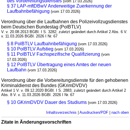
des Vorbereitungsdienstes
(vom 17.03.2026)
§ 37 LAP-mftDBwV Anderweitige Zuerkennung der
Laufbahnbefähigung
(vom 17.03.2026)
Verordnung über die Laufbahnen des Polizeivollzugsdienstes
beim Deutschen Bundestag (PolBTLV)
V. v. 20.08.2013 BGBl. I S. 3282; zuletzt geändert durch Artikel 2 Abs. 6 V.
v. 11.03.2026 BGBl. 2026 I Nr. 67
§ 8 PolBTLV Laufbahnbefähigung
(vom 17.03.2026)
§ 10 PolBTLV Aufstieg
(vom 17.03.2026)
§ 11 PolBTLV Fachspezifische Qualifizierung
(vom
17.03.2026)
§ 12 PolBTLV Übertragung eines Amtes der neuen
Laufbahn
(vom 17.03.2026)
Verordnung über die Vorbereitungsdienste für den gehobenen
Kriminaldienst des Bundes (GKrimDVDV)
Artikel 1 V. v. 09.12.2020 BGBl. I S. 2883; zuletzt geändert durch Artikel 2
Abs. 8 V. v. 11.03.2026 BGBl. 2026 I Nr. 67
§ 10 GKrimDVDV Dauer des Studiums
(vom 17.03.2026)
Inhaltsverzeichnis
|
Ausdrucken/PDF
|
nach oben
Zitate in Änderungsvorschriften