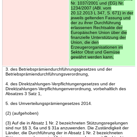
Nr. 1037/2001 und (EG) Nr.
1234/2007 (ABl. vom
20.12.2013 L 347, S. 671) in der
jeweils geltenden Fassung und
der zu ihrer Durchführung
erlassenen Rechtsakte der
Europäischen Union über die
finanzielle Unterstützung der
Union, die den
Erzeugerorganisationen im
Sektor Obst und Gemüse
gewährt werden kann,
3. des Betriebsprämiendurchführungsgesetzes und der
Betriebsprämiendurchführungsverordnung,
4. des Direktzahlungen-Verpflichtungengesetzes und der
Direktzahlungen-Verpflichtungenverordnung, vorbehaltlich des
Absatzes 3 Satz 1,
5. des Umverteilungsprämiengesetzes 2014.
(2) (aufgehoben)
(3) Auf die in Absatz 1 Nr. 2 bezeichneten Stützungsregelungen
sind nur §§ 3, 6a und § 31a anzuwenden. Die Zuständigkeit der
Länder, die Durchführung der in Absatz 1 Nr. 2 bezeichneten