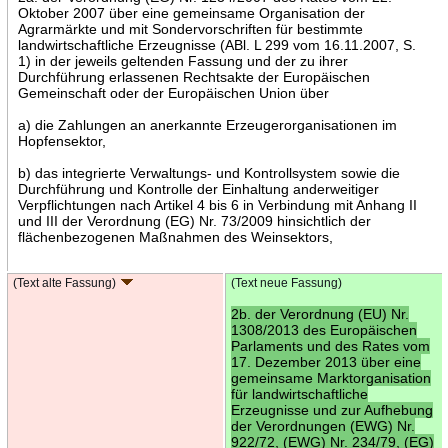
Oktober 2007 über eine gemeinsame Organisation der
Agrarmärkte und mit Sondervorschriften für bestimmte
landwirtschaftliche Erzeugnisse (ABl. L 299 vom 16.11.2007, S.
1) in der jeweils geltenden Fassung und der zu ihrer
Durchführung erlassenen Rechtsakte der Europäischen
Gemeinschaft oder der Europäischen Union über
a) die Zahlungen an anerkannte Erzeugerorganisationen im
Hopfensektor,
b) das integrierte Verwaltungs- und Kontrollsystem sowie die
Durchführung und Kontrolle der Einhaltung anderweitiger
Verpflichtungen nach Artikel 4 bis 6 in Verbindung mit Anhang II
und III der Verordnung (EG) Nr. 73/2009 hinsichtlich der
flächenbezogenen Maßnahmen des Weinsektors,
(Text alte Fassung)
(Text neue Fassung)
2b. der Verordnung (EU) Nr.
1308/2013 des Europäischen
Parlaments und des Rates vom
17. Dezember 2013 über eine
gemeinsame Marktorganisation
für landwirtschaftliche
Erzeugnisse und zur Aufhebung
der Verordnungen (EWG) Nr.
922/72, (EWG) Nr. 234/79, (EG)