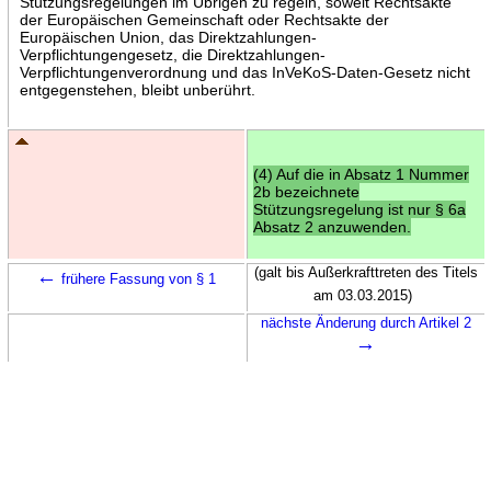
Stützungsregelungen im Übrigen zu regeln, soweit Rechtsakte
der Europäischen Gemeinschaft oder Rechtsakte der
Europäischen Union, das Direktzahlungen-
Verpflichtungengesetz, die Direktzahlungen-
Verpflichtungenverordnung und das InVeKoS-Daten-Gesetz nicht
entgegenstehen, bleibt unberührt.
(4) Auf die in Absatz 1 Nummer
2b bezeichnete
Stützungsregelung ist nur § 6a
Absatz 2 anzuwenden.
←
(galt bis Außerkrafttreten des Titels
frühere Fassung von § 1
am 03.03.2015)
nächste Änderung durch Artikel 2
→