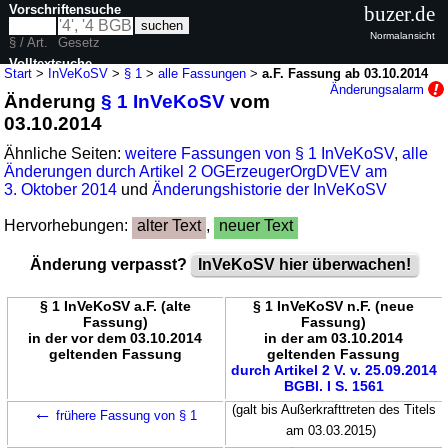
Vorschriftensuche
buzer.de
Normalansicht
§ / Art.
Gesetz
Volltextsuche
Start
>
InVeKoSV
>
§ 1
>
alle Fassungen
>
a.F. Fassung ab 03.10.2014
Änderungsalarm
Änderung
§ 1 InVeKoSV
vom
nur in InVeKoSV
03.10.2014
Ähnliche Seiten:
weitere Fassungen von § 1 InVeKoSV
,
alle
Änderungen durch Artikel 2 OGErzeugerOrgDVEV am
3. Oktober 2014
und
Änderungshistorie der InVeKoSV
Hervorhebungen:
alter Text
,
neuer Text
Änderung verpasst?
InVeKoSV hier überwachen!
§ 1 InVeKoSV a.F. (alte
§ 1 InVeKoSV n.F. (neue
Fassung)
Fassung)
in der vor dem 03.10.2014
in der am 03.10.2014
geltenden Fassung
geltenden Fassung
durch Artikel 2 V. v. 25.09.2014
BGBl. I S. 1561
←
(galt bis Außerkrafttreten des Titels
frühere Fassung von § 1
am 03.03.2015)