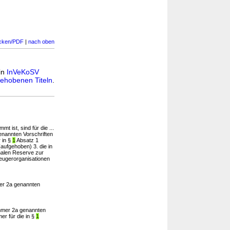
cken/PDF
|
nach oben
 in
InVeKoSV
ehobenen Titeln
.
 ist, sind für die ...
nannten Vorschriften
 in §
1
Absatz 1
aufgehoben) 3. die in
nalen Reserve zur
ugerorganisationen
r 2a genannten
mer 2a genannten
r für die in §
1