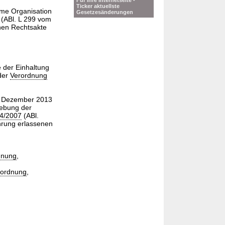
Für Ihre Internetseite -
Ticker aktuellste
me Organisation
Gesetzesänderungen
 (ABl. L 299 vom
enen Rechtsakte
e der Einhaltung
 der
Verordnung
. Dezember 2013
hebung der
34/2007
(ABl.
hrung erlassenen
dnung
,
rordnung
,