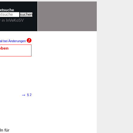
extsuche
r in InVeKoSV
il bei Änderungen
oben
→
§ 2
n für