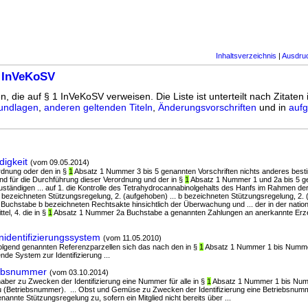
Inhaltsverzeichnis
|
Ausdru
1 InVeKoSV
n, die auf § 1 InVeKoSV verweisen. Die Liste ist unterteilt nach Zitaten
undlagen
,
anderen geltenden Titeln
,
Änderungsvorschriften
und in
aufg
igkeit
(vom 09.05.2014)
ordnung oder den in §
1
Absatz 1 Nummer 3 bis 5 genannten Vorschriften nichts anderes bestimmt
ind für die Durchführung dieser Verordnung und der in §
1
Absatz 1 Nummer 1 und 2a bis 5 ge
ständigen ... auf 1. die Kontrolle des Tetrahydrocannabinolgehalts des Hanfs im Rahmen der
ezeichneten Stützungsregelung, 2. (aufgehoben) ... b bezeichneten Stützungsregelung, 2. (
uchstabe b bezeichneten Rechtsakte hinsichtlich der Überwachung und ... der in der natio
el, 4. die in §
1
Absatz 1 Nummer 2a Buchstabe a genannten Zahlungen an anerkannte Erze
identifizierungssystem
(vom 11.05.2010)
folgend genannten Referenzparzellen sich das nach den in §
1
Absatz 1 Nummer 1 bis Numme
nde System zur Identifizierung ...
iebsnummer
(vom 03.10.2014)
inhaber zu Zwecken der Identifizierung eine Nummer für alle in §
1
Absatz 1 Nummer 1 bis Num
 (Betriebsnummer). ... Obst und Gemüse zu Zwecken der Identifizierung eine Betriebsnumme
nnte Stützungsregelung zu, sofern ein Mitglied nicht bereits über ...