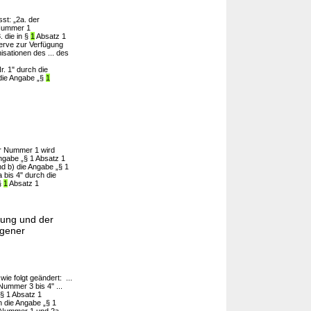
st: „2a. der
Nummer 1
. die in §
1
Absatz 1
erve zur Verfügung
ationen des ... des
r. 1" durch die
die Angabe „§
1
er Nummer 1 wird
ngabe „§ 1 Absatz 1
d b) die Angabe „§ 1
bis 4" durch die
§
1
Absatz 1
nung und der
ogener
wie folgt geändert: ...
ummer 3 bis 4" ...
§ 1 Absatz 1
 die Angabe „§ 1