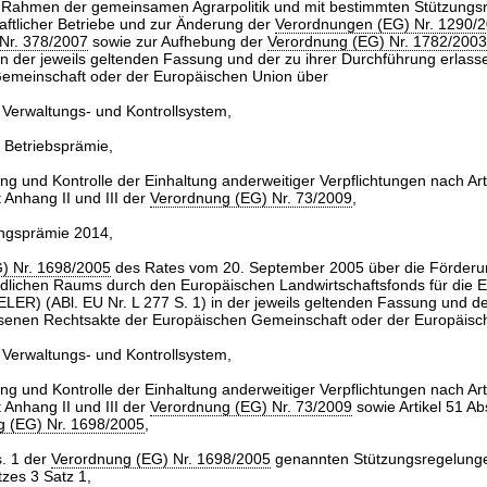
 Rahmen der gemeinsamen Agrarpolitik und mit bestimmten Stützungs
aftlicher Betriebe und zur Änderung der
Verordnungen (EG) Nr. 1290/
Nr. 378/2007
sowie zur Aufhebung der
Verordnung (EG) Nr. 1782/2003
in der jeweils geltenden Fassung und der zu ihrer Durchführung erlas
emeinschaft oder der Europäischen Union über
e Verwaltungs- und Kontrollsystem,
e Betriebsprämie,
ng und Kontrolle der Einhaltung anderweitiger Verpflichtungen nach Artik
 Anhang II und III der
Verordnung (EG) Nr. 73/2009
,
ungsprämie 2014,
) Nr. 1698/2005
des Rates vom 20. September 2005 über die Förderu
ndlichen Raums durch den Europäischen Landwirtschaftsfonds für die E
LER) (ABl. EU Nr. L 277 S. 1) in der jeweils geltenden Fassung und de
senen Rechtsakte der Europäischen Gemeinschaft oder der Europäisc
e Verwaltungs- und Kontrollsystem,
ng und Kontrolle der Einhaltung anderweitiger Verpflichtungen nach Artik
 Anhang II und III der
Verordnung (EG) Nr. 73/2009
sowie Artikel 51 Ab
g (EG) Nr. 1698/2005
,
s. 1 der
Verordnung (EG) Nr. 1698/2005
genannten Stützungsregelung
zes 3 Satz 1,