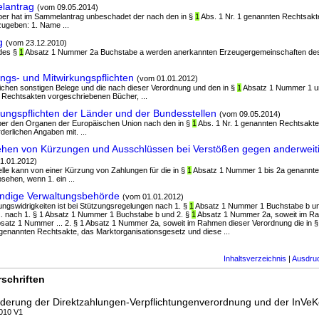
lantrag
(vom 09.05.2014)
haber hat im Sammelantrag unbeschadet der nach den in §
1
Abs. 1 Nr. 1 genannten Rechtsakt
ugeben: 1. Name ...
g
(vom 23.12.2010)
 des §
1
Absatz 1 Nummer 2a Buchstabe a werden anerkannten Erzeugergemeinschaften de
gs- und Mitwirkungspflichten
(vom 01.01.2012)
lichen sonstigen Belege und die nach dieser Verordnung und den in §
1
Absatz 1 Nummer 1 
Rechtsakten vorgeschriebenen Bücher, ...
lungspflichten der Länder und der Bundesstellen
(vom 09.05.2014)
ber den Organen der Europäischen Union nach den in §
1
Abs. 1 Nr. 1 genannten Rechtsakte
rderlichen Angaben mit. ...
hen von Kürzungen und Ausschlüssen bei Verstößen gegen anderweit
1.01.2012)
elle kann von einer Kürzung von Zahlungen für die in §
1
Absatz 1 Nummer 1 bis 2a genannt
ehen, wenn 1. ein ...
ndige Verwaltungsbehörde
(vom 01.01.2012)
ngswidrigkeiten ist bei Stützungsregelungen nach 1. §
1
Absatz 1 Nummer 1 Buchstabe b und
.. nach 1. § 1 Absatz 1 Nummer 1 Buchstabe b und 2. §
1
Absatz 1 Nummer 2a, soweit im R
Absatz 1 Nummer ... 2. § 1 Absatz 1 Nummer 2a, soweit im Rahmen dieser Verordnung die in 
genannten Rechtsakte, das Marktorganisationsgesetz und diese ...
Inhaltsverzeichnis
|
Ausdru
schriften
nderung der Direktzahlungen-Verpflichtungenverordnung und der InVe
2010 V1