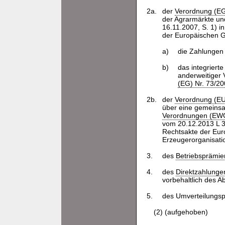
2a.
der
Verordnung (EG
der Agrarmärkte und
16.11.2007, S. 1) i
der Europäischen G
a)
die Zahlungen
b)
das integriert
anderweitiger V
(EG) Nr. 73/2
2b.
der
Verordnung (EU
über eine gemeinsa
Verordnungen (EWG
vom 20.12.2013 L 34
Rechtsakte der Euro
Erzeugerorganisat
3.
des
Betriebsprämi
4.
des
Direktzahlunge
vorbehaltlich des A
5.
des Umverteilungs
(2) (aufgehoben)