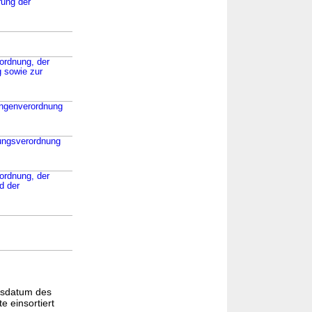
rung der
ordnung, der
 sowie zur
tungenverordnung
rungsverordnung
ordnung, der
d der
gsdatum des
e einsortiert