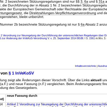
 1 Nr. 2 bezeichneten Stützungsregelungen sind nur §§
3
,
6a
und §
31a
a
r, die Durchführung der in Absatz 1 Nr. 2 bezeichneten Stützungsregel
sakte der Europäischen Gemeinschaft oder Rechtsakte der Europäisch
chtungengesetz
, die
Direktzahlungen-Verpflichtungenverordnung
und d
egenstehen, bleibt unberührt.
 1 Nummer 2b bezeichnete Stützungsregelung ist nur §
6a
Absatz 2 anz
s 2 Verordnung zur Neuregelung der Durchführung der unionsrechtlichen Regelungen über E
 zur Änderung der InVeKoS-Verordnung V. v. 25. September 2014 BGBl. I S. 1561
m.W.v. 3.
Inhaltsverzeichnis
|
Ausdru
 von
§ 1 InVeKoSV
lung zeigt alle Änderungen dieser Vorschrift. Über die Links
aktuell
un
g (a.F.) und neue Fassung (n.F.) vergleichen. Beim Änderungsgesetz fi
ündung des Gesetzgebers.
neue Fassung durch
et)
14
Artikel 2 Verordnung zur Neuregelung der Durchführung der unionsrecht