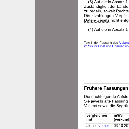
(3) Auf die in Absatz
Zuständigkeit der Lände
zu regeln, soweit Recht
Direktzahlungen-Verpfli
Daten-Gesetz
nicht entg
(4) Auf die in Absatz
Text in der Fassung des
Artikel
im Sektor Obst und Gemüse und
Frühere Fassungen
Die nachfolgende Aufstel
Sie jeweils alte Fassun
Volltext sowie die Begr
vergleichen
mWv
mit
(verkünd
aktuell
vorher
03.10.20