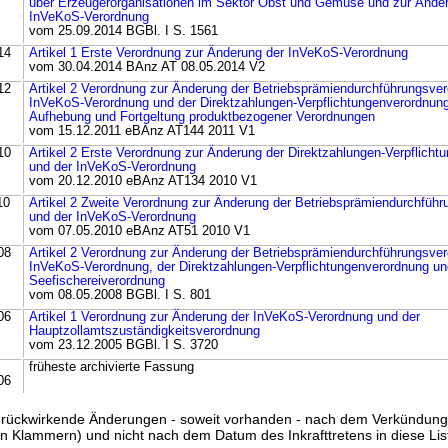
über Erzeugerorganisationen im Sektor Obst und Gemüse und zur Ände
InVeKoS-Verordnung
vom 25.09.2014 BGBl. I S. 1561
14
Artikel 1 Erste Verordnung zur Änderung der InVeKoS-Verordnung
vom 30.04.2014 BAnz AT 08.05.2014 V2
12
Artikel 2 Verordnung zur Änderung der Betriebsprämiendurchführungsver
InVeKoS-Verordnung und der Direktzahlungen-Verpflichtungenverordnung
Aufhebung und Fortgeltung produktbezogener Verordnungen
vom 15.12.2011 eBAnz AT144 2011 V1
10
Artikel 2 Erste Verordnung zur Änderung der Direktzahlungen-Verpflich
und der InVeKoS-Verordnung
vom 20.12.2010 eBAnz AT134 2010 V1
10
Artikel 2 Zweite Verordnung zur Änderung der Betriebsprämiendurchfüh
und der InVeKoS-Verordnung
vom 07.05.2010 eBAnz AT51 2010 V1
08
Artikel 2 Verordnung zur Änderung der Betriebsprämiendurchführungsver
InVeKoS-Verordnung, der Direktzahlungen-Verpflichtungenverordnung un
Seefischereiverordnung
vom 08.05.2008 BGBl. I S. 801
06
Artikel 1 Verordnung zur Änderung der InVeKoS-Verordnung und der
Hauptzollamtszuständigkeitsverordnung
vom 23.12.2005 BGBl. I S. 3720
früheste archivierte Fassung
06
ss rückwirkende Änderungen - soweit vorhanden - nach dem Verkündun
n Klammern) und nicht nach dem Datum des Inkrafttretens in diese List