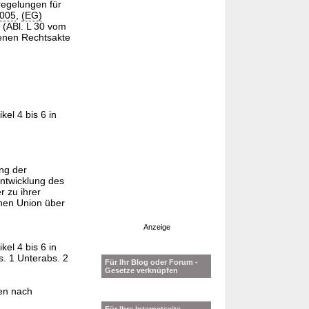
regelungen für
2005
,
(EG)
(ABl. L 30 vom
senen Rechtsakte
el 4 bis 6 in
ng der
ntwicklung des
r zu ihrer
hen Union über
Anzeige
el 4 bis 6 in
s. 1 Unterabs. 2
Für Ihr Blog oder Forum -
Gesetze verknüpfen
en nach