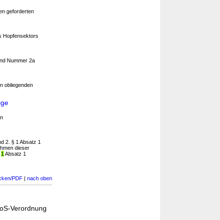
en geforderten
s Hopfensektors
und Nummer 2a
n obliegenden
ige
en
 2. § 1 Absatz 1
ahmen dieser
§
1
Absatz 1
cken/PDF
|
nach oben
KoS-Verordnung