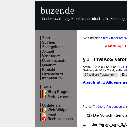
buzer.de
Bundesrecht - tagaktuell konsolidiert - alle Fassunge
Start
Sie sind hier:
Start
>
Inhaltsver
Suchen
Achtung: T
Sachgebiete
Aktuell
Verkündet
§ 1 - InVeKoS-Vero
Über buzer.de
Qualität
Artikel 1 V. v. 03.12.2004
BGBl. 
Kontakt
Geltung ab 10.12.2004; FNA: 7
Datenschutz
14 weitere Fassungen
|
Dru
Impressum
Abschnitt 1 Allgemein
Tools:
Blog-Plugin
Mobilversion
Update via:
§ 1 hat
7 frühere Fassungen
und
Web-Widget
Feed
(1) Die Vorschriften d
Rechtskataster
1.
der
Verordnung (EG