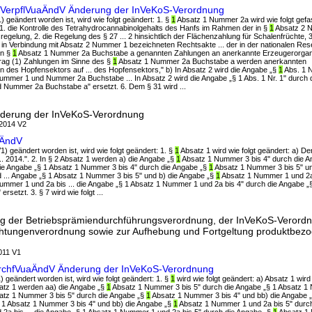
ahlVerpflVuaÄndV Änderung der InVeKoS-Verordnung
 geändert worden ist, wird wie folgt geändert: 1. §
1
Absatz 1 Nummer 2a wird wie folgt gefas
 1. die Kontrolle des Tetrahydrocannabinolgehalts des Hanfs im Rahmen der in §
1
Absatz 2 
gelung, 2. die Regelung des § 27 ... 2 hinsichtlich der Flächenzahlung für Schalenfrüchte, 3
n Verbindung mit Absatz 2 Nummer 1 bezeichneten Rechtsakte ... der in der nationalen Res
in §
1
Absatz 1 Nummer 2a Buchstabe a genannten Zahlungen an anerkannte Erzeugerorganis
rag (1) Zahlungen im Sinne des §
1
Absatz 1 Nummer 2a Buchstabe a werden anerkannten
 des Hopfensektors auf ... des Hopfensektors," b) In Absatz 2 wird die Angabe „§
1
Abs. 1 N
ummer 1 und Nummer 2a Buchstabe ... In Absatz 2 wird die Angabe „§ 1 Abs. 1 Nr. 1" durch 
Nummer 2a Buchstabe a" ersetzt. 6. Dem § 31 wird ...
nderung der InVeKoS-Verordnung
.2014 V2
VÄndV
) geändert worden ist, wird wie folgt geändert: 1. §
1
Absatz 1 wird wie folgt geändert: a) D
.. 2014.". 2. In § 2 Absatz 1 werden a) die Angabe „§
1
Absatz 1 Nummer 3 bis 4" durch die A
die Angabe „§ 1 Absatz 1 Nummer 3 bis 4" durch die Angabe „§
1
Absatz 1 Nummer 3 bis 5" un
... Angabe „§ 1 Absatz 1 Nummer 3 bis 5" und b) die Angabe „§
1
Absatz 1 Nummer 1 und 2a 
ummer 1 und 2a bis ... die Angabe „§ 1 Absatz 1 Nummer 1 und 2a bis 4" durch die Angabe „
setzt. 3. § 7 wird wie folgt ...
g der Betriebsprämiendurchführungsverordnung, der InVeKoS-Verord
ichtungenverordnung sowie zur Aufhebung und Fortgeltung produktbez
011 V1
urchfVuaÄndV Änderung der InVeKoS-Verordnung
 geändert worden ist, wird wie folgt geändert: 1. §
1
wird wie folgt geändert: a) Absatz 1 wird 
bsatz 1 werden aa) die Angabe „§
1
Absatz 1 Nummer 3 bis 5" durch die Angabe „§ 1 Absatz 1 N
satz 1 Nummer 3 bis 5" durch die Angabe „§
1
Absatz 1 Nummer 3 bis 4" und bb) die Angabe „
 1 Absatz 1 Nummer 3 bis 4" und bb) die Angabe „§
1
Absatz 1 Nummer 1 und 2a bis 5" durch