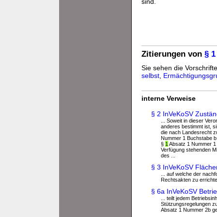
sind.
Zitierungen von
§ 
Sie sehen die Vorschrifte
selbst
,
Ermächtigungsgr
interne Verweise
§ 2 InVeKoSV Zuständ
... Soweit in dieser Ver
anderes bestimmt ist, s
die nach Landesrecht zu
Nummer 1 Buchstabe b b
§
1
Absatz 1 Nummer 1 B
Verfügung stehenden Mitt
des ...
§ 3 InVeKoSV Flächen
... auf welche der nach
Rechtsakten zu errichte
§ 6a InVeKoSV Betr
... teilt jedem Betriebs
Stützungsregelungen zu
Absatz 1 Nummer 2b gena