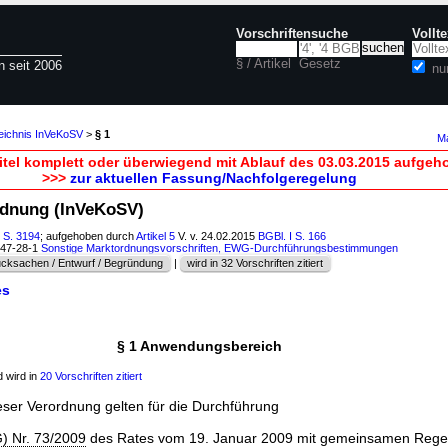
Vorschriftensuche
Vollt
§ / Artikel
Gesetz
n seit 2006
nu
zeichnis InVeKoSV
>
§ 1
Ma
itel komplett oder überwiegend mit Ablauf des 03.03.2015 aufgeh
>>>
zur aktuellen Fassung/Nachfolgeregelung
rdnung (InVeKoSV)
I S. 3194
; aufgehoben durch
Artikel 5
V. v. 24.02.2015
BGBl. I S. 166
847-28-1
Sonstige Marktordnungsvorschriften, EWG-Durchführungsbestimmungen
cksachen / Entwurf / Begründung
|
wird in 32 Vorschriften zitiert
es
§ 1 Anwendungsbereich
 wird in
20 Vorschriften zitiert
ieser Verordnung gelten für die Durchführung
) Nr. 73/2009
des Rates vom 19. Januar 2009 mit gemeinsamen Regel