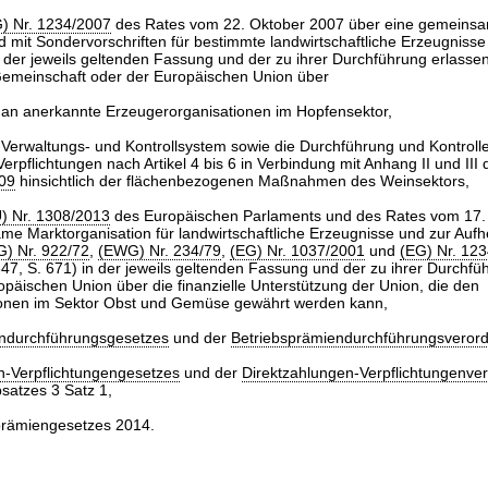
) Nr. 1234/2007
des Rates vom 22. Oktober 2007 über eine gemeinsa
 mit Sondervorschriften für bestimmte landwirtschaftliche Erzeugnisse
n der jeweils geltenden Fassung und der zu ihrer Durchführung erlass
emeinschaft oder der Europäischen Union über
 an anerkannte Erzeugerorganisationen im Hopfensektor,
e Verwaltungs- und Kontrollsystem sowie die Durchführung und Kontroll
erpflichtungen nach Artikel 4 bis 6 in Verbindung mit Anhang II und III
009
hinsichtlich der flächenbezogenen Maßnahmen des Weinsektors,
) Nr. 1308/2013
des Europäischen Parlaments und des Rates vom 17
me Marktorganisation für landwirtschaftliche Erzeugnisse und zur Auf
) Nr. 922/72
,
(EWG) Nr. 234/79
,
(EG) Nr. 1037/2001
und
(EG) Nr. 12
7, S. 671) in der jeweils geltenden Fassung und der zu ihrer Durchfü
päischen Union über die finanzielle Unterstützung der Union, die den
ionen im Sektor Obst und Gemüse gewährt werden kann,
endurchführungsgesetzes
und der
Betriebsprämiendurchführungsveror
n-Verpflichtungengesetzes
und der
Direktzahlungen-Verpflichtungenve
bsatzes 3 Satz 1,
prämiengesetzes 2014.