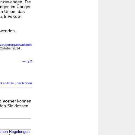
nzuwenden. Die
ungen im Übrigen
en Union, das
as
InVeKoS-
uwenden.
rzeugerorganisationen
 Oktober 2014
→
§ 2
cken/PDF
|
nach oben
d
vorher
können
nden Sie dessen
lichen Regelungen