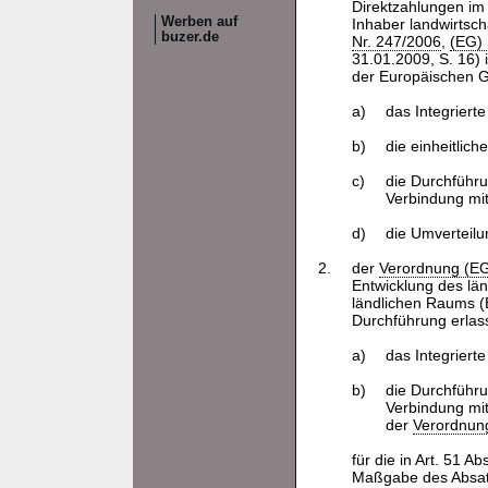
Direktzahlungen im
Werben auf
Inhaber landwirtsch
buzer.de
Nr. 247/2006
,
(EG) 
31.01.2009, S. 16) 
der Europäischen G
a)
das Integriert
b)
die einheitlich
c)
die Durchführu
Verbindung mit
d)
die Umverteil
2.
der
Verordnung (EG
Entwicklung des lä
ländlichen Raums (E
Durchführung erlas
a)
das Integriert
b)
die Durchführu
Verbindung mit
der
Verordnun
für die in Art. 51 Ab
Maßgabe des Absat