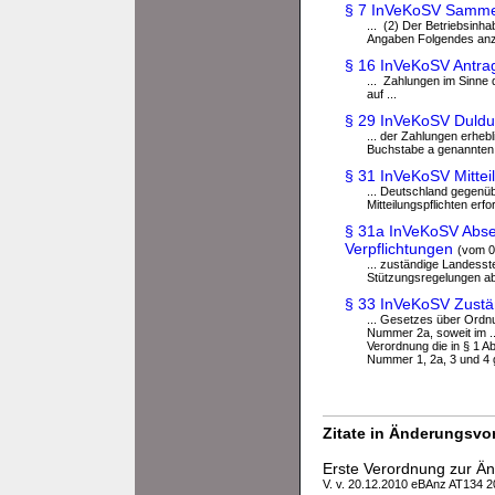
§ 7 InVeKoSV Samme
... (2) Der Betriebsin
Angaben Folgendes anz
§ 16 InVeKoSV Antra
... Zahlungen im Sinne
auf ...
§ 29 InVeKoSV Duldun
... der Zahlungen erheb
Buchstabe a genannten 
§ 31 InVeKoSV Mittei
... Deutschland gegenü
Mitteilungspflichten erfo
§ 31a InVeKoSV Abse
Verpflichtungen
(vom 0
... zuständige Landesst
Stützungsregelungen abs
§ 33 InVeKoSV Zustä
... Gesetzes über Ordnu
Nummer 2a, soweit im .
Verordnung die in § 1 
Nummer 1, 2a, 3 und 4 
Zitate in Änderungsvor
Erste Verordnung zur Ä
V. v. 20.12.2010 eBAnz AT134 