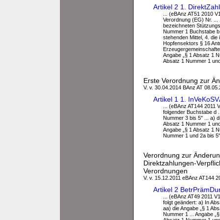
Artikel 2 1. DirektZ
... (eBAnz AT51 2010 V1)
Verordnung (EG) Nr. ...
bezeichneten Stützungsre
Nummer 1 Buchstabe b i
stehenden Mittel, 4. die 
Hopfensektors § 16 Ant
Erzeugergemeinschaften
Angabe „§ 1 Absatz 1 N
Absatz 1 Nummer 1 und 
Erste Verordnung zur Ä
V. v. 30.04.2014 BAnz AT 08.05
Artikel 1 1. InVeKoS
... (eBAnz AT144 2011 V1
folgender Buchstabe d .
Nummer 3 bis 5" ... a) 
Absatz 1 Nummer 1 und 
Angabe „§ 1 Absatz 1 N
Nummer 1 und 2a bis 5" er
Verordnung zur Änderun
Direktzahlungen-Verpfl
Verordnungen
V. v. 15.12.2011 eBAnz AT144 2
Artikel 2 BetrPrämD
... (eBAnz AT49 2011 V1)
folgt geändert: a) In A
aa) die Angabe „§ 1 Ab
Nummer 1 ... Angabe „§