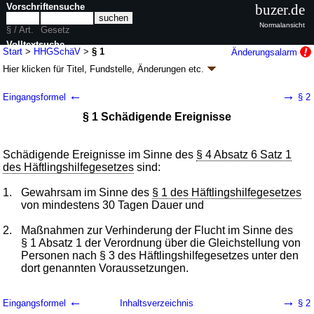
Vorschriftensuche
buzer.de
Normalansicht
§ / Art.
Gesetz
Volltextsuche
Start
>
HHGSchäV
>
§ 1
Änderungsalarm
Hier klicken für
Titel, Fundstelle, Änderungen
etc.
nur in HHGSchäV
§ 1 - Verordnung über die schädigenden
←
→
Eingangsformel
§ 2
Ereignisse und gesundheitlichen
§ 1 Schädigende Ereignisse
Schädigungen im Sinne des § 4 Absatz 6 Satz 1
des Häftlingshilfegesetzes (HHGSchäV)
Schädigende Ereignisse im Sinne des
§ 4 Absatz 6 Satz 1
V. v. 08.05.2026
BGBl. 2026 I Nr. 128
Geltung ab 01.07.2025; FNA: 242-1-3
Politische Häftlinge
des Häftlingshilfegesetzes
sind:
Drucksachen / Entwurf / Begründung
1.
Gewahrsam im Sinne des
§ 1 des Häftlingshilfegesetzes
von mindestens 30 Tagen Dauer und
2.
Maßnahmen zur Verhinderung der Flucht im Sinne des
§ 1 Absatz 1 der Verordnung über die Gleichstellung von
Personen nach § 3 des Häftlingshilfegesetzes unter den
dort genannten Voraussetzungen.
←
→
Eingangsformel
Inhaltsverzeichnis
§ 2