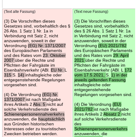
(Text alte Fassung)
(Text neue Fassung)
(3) Die Vorschriften dieses
(3) Die Vorschriften dieses
Gesetzes sind, vorbehaltlich des §
Gesetzes sind, vorbehaltlich
26 Abs. 1 Satz 1 Nr. 1a in
des § 26 Abs. 1 Satz 1 Nr. 1a
Verbindung mit Satz 2, nicht
in Verbindung mit Satz 2, nicht
anzuwenden, soweit in der
anzuwenden, soweit in der
Verordnung
(EG) Nr. 1371/2007
Verordnung
(EU) 2021/782
des Europäischen Parlaments
des Europäischen Parlaments
und des Rates vom
23. Oktober
und des Rates vom
29. April
2007
über die Rechte und
2021
über die Rechte und
Pflichten der Fahrgäste im
Pflichten der Fahrgäste im
Eisenbahnverkehr (ABl.
EU Nr.
L
Eisenbahnverkehr (ABl. L
172
315
S.
14)
inhaltsgleiche oder
vom 17.5.2021,
S.
1) in der
entgegenstehende Regelungen
jeweils geltenden Fassung
vorgesehen sind.
inhaltsgleiche oder
entgegenstehende
(4) Die Verordnung
(EG) Nr.
Regelungen vorgesehen sind.
1371/2007
ist nach Maßgabe
ihres Artikels 2
Abs. 5
nicht auf
(4) Die Verordnung
(EU)
solche Verkehrsdienste des
2021/782
ist nach Maßgabe
Schienenpersonennahverkehrs
ihres Artikels 2
Absatz 2
nicht
anzuwenden, die
hauptsächlich
auf solche Verkehrsdienste
aus Gründen historischen
des
Interesses oder zu touristischen
Schienenpersonenverkehrs
Zwecken betrieben werden.
anzuwenden, die