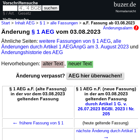
Vorschriftensuche
buzer.de
Normalansicht
§ / Art.
Gesetz
Volltextsuche
Start
>
Inhalt AEG
>
§ 1
>
alle Fassungen
>
a.F. Fassung ab 03.08.2023
Änderungsalarm
Änderung
§ 1 AEG
vom 03.08.2023
nur in AEG
Ähnliche Seiten:
weitere Fassungen von § 1 AEG
,
alle
Änderungen durch Artikel 1 AEGAnpG am 3. August 2023
und
Änderungshistorie des AEG
Hervorhebungen:
alter Text
,
neuer Text
Änderung verpasst?
AEG hier überwachen!
§ 1 AEG a.F. (alte Fassung)
§ 1 AEG n.F. (neue Fassung)
in der vor dem 03.08.2023
in der am 03.08.2023
geltenden Fassung
geltenden Fassung
durch Artikel 1 G. v.
26.07.2023 BGBl. 2023 I Nr.
205
←
frühere Fassung von § 1
(heute geltende Fassung)
nächste Änderung durch Artikel 1
→