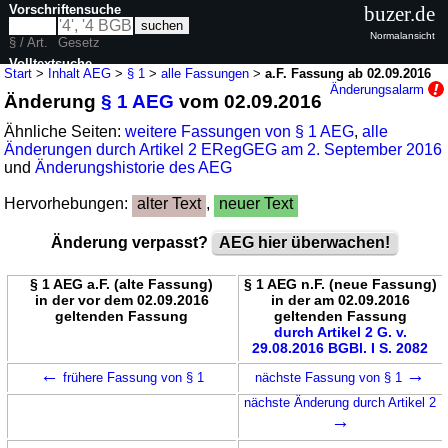
Vorschriftensuche
buzer.de
Normalansicht
§ / Art.
Gesetz
Volltextsuche
Start
>
Inhalt AEG
>
§ 1
>
alle Fassungen
>
a.F. Fassung ab 02.09.2016
Änderungsalarm
Änderung
§ 1 AEG
vom 02.09.2016
nur in AEG
Ähnliche Seiten:
weitere Fassungen von § 1 AEG
,
alle
Änderungen durch Artikel 2 ERegGEG am 2. September 2016
und
Änderungshistorie des AEG
Hervorhebungen:
alter Text
,
neuer Text
Änderung verpasst?
AEG hier überwachen!
§ 1 AEG a.F. (alte Fassung)
§ 1 AEG n.F. (neue Fassung)
in der vor dem 02.09.2016
in der am 02.09.2016
geltenden Fassung
geltenden Fassung
durch Artikel 2 G. v.
29.08.2016 BGBl. I S. 2082
←
→
frühere Fassung von § 1
nächste Fassung von § 1
nächste Änderung durch Artikel 2
→