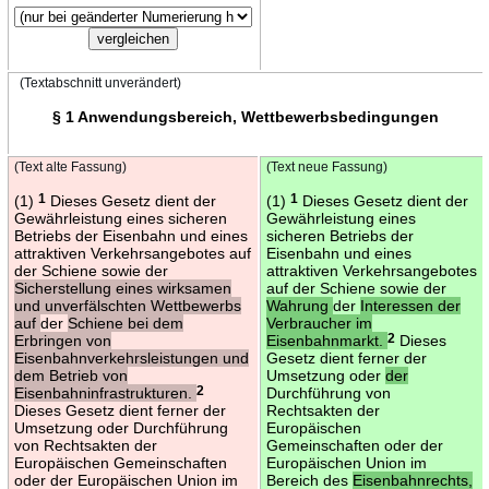
(Textabschnitt unverändert)
§ 1 Anwendungsbereich, Wettbewerbsbedingungen
(Text alte Fassung)
(Text neue Fassung)
(1)
1
Dieses Gesetz dient der
(1)
1
Dieses Gesetz dient der
Gewährleistung eines sicheren
Gewährleistung eines
Betriebs der Eisenbahn und eines
sicheren Betriebs der
attraktiven Verkehrsangebotes auf
Eisenbahn und eines
der Schiene sowie der
attraktiven Verkehrsangebotes
Sicherstellung eines wirksamen
auf der Schiene sowie der
und unverfälschten Wettbewerbs
Wahrung
der
Interessen der
auf
der
Schiene bei dem
Verbraucher im
Erbringen von
Eisenbahnmarkt.
2
Dieses
Eisenbahnverkehrsleistungen und
Gesetz dient ferner der
dem Betrieb von
Umsetzung oder
der
Eisenbahninfrastrukturen.
2
Durchführung von
Dieses Gesetz dient ferner der
Rechtsakten der
Umsetzung oder Durchführung
Europäischen
von Rechtsakten der
Gemeinschaften oder der
Europäischen Gemeinschaften
Europäischen Union im
oder der Europäischen Union im
Bereich des
Eisenbahnrechts,