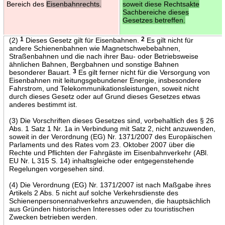
Bereich des
Eisenbahnrechts.
soweit diese Rechtsakte
Sachbereiche dieses
Gesetzes betreffen.
(2)
1
Dieses Gesetz gilt für Eisenbahnen.
2
Es gilt nicht für
andere Schienenbahnen wie Magnetschwebebahnen,
Straßenbahnen und die nach ihrer Bau- oder Betriebsweise
ähnlichen Bahnen, Bergbahnen und sonstige Bahnen
besonderer Bauart.
3
Es gilt ferner nicht für die Versorgung von
Eisenbahnen mit leitungsgebundener Energie, insbesondere
Fahrstrom, und Telekommunikationsleistungen, soweit nicht
durch dieses Gesetz oder auf Grund dieses Gesetzes etwas
anderes bestimmt ist.
(3) Die Vorschriften dieses Gesetzes sind, vorbehaltlich des § 26
Abs. 1 Satz 1 Nr. 1a in Verbindung mit Satz 2, nicht anzuwenden,
soweit in der Verordnung (EG) Nr. 1371/2007 des Europäischen
Parlaments und des Rates vom 23. Oktober 2007 über die
Rechte und Pflichten der Fahrgäste im Eisenbahnverkehr (ABl.
EU Nr. L 315 S. 14) inhaltsgleiche oder entgegenstehende
Regelungen vorgesehen sind.
(4) Die Verordnung (EG) Nr. 1371/2007 ist nach Maßgabe ihres
Artikels 2 Abs. 5 nicht auf solche Verkehrsdienste des
Schienenpersonennahverkehrs anzuwenden, die hauptsächlich
aus Gründen historischen Interesses oder zu touristischen
Zwecken betrieben werden.