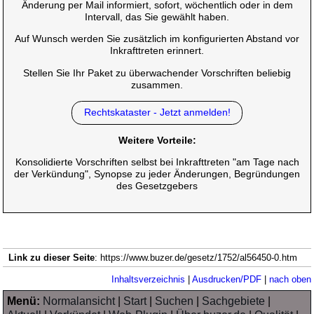
Änderung per Mail informiert, sofort, wöchentlich oder in dem
Intervall, das Sie gewählt haben.
Auf Wunsch werden Sie zusätzlich im konfigurierten Abstand vor
Inkrafttreten erinnert.
Stellen Sie Ihr Paket zu überwachender Vorschriften beliebig
zusammen.
Rechtskataster - Jetzt anmelden!
Weitere Vorteile:
Konsolidierte Vorschriften selbst bei Inkrafttreten "am Tage nach
der Verkündung", Synopse zu jeder Änderungen, Begründungen
des Gesetzgebers
Link zu dieser Seite
: https://www.buzer.de/gesetz/1752/al56450-0.htm
Inhaltsverzeichnis
|
Ausdrucken/PDF
|
nach oben
Menü:
Normalansicht
|
Start
|
Suchen
|
Sachgebiete
|