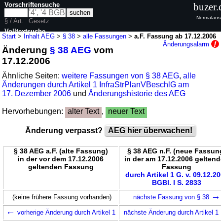
Vorschriftensuche
buzer.
Normalansi
§ / Art.
Gesetz
Volltextsuche
Start
>
Inhalt AEG
>
§ 38
>
alle Fassungen
>
a.F. Fassung ab 17.12.2006
Änderungsalarm
Änderung
§ 38 AEG
vom
nur in AEG
17.12.2006
Ähnliche Seiten:
weitere Fassungen von § 38 AEG
,
alle
Änderungen durch Artikel 1 InfraStrPlanVBeschlG am
17. Dezember 2006
und
Änderungshistorie des AEG
Hervorhebungen:
alter Text
,
neuer Text
Änderung verpasst?
AEG hier überwachen!
§ 38 AEG a.F. (alte Fassung)
§ 38 AEG n.F. (neue Fassun
in der vor dem 17.12.2006
in der am 17.12.2006 gelten
geltenden Fassung
Fassung
durch Artikel 1 G. v. 09.12.2
BGBl. I S. 2833
→
(keine frühere Fassung vorhanden)
nächste Fassung von § 38
←
vorherige Änderung durch Artikel 1
nächste Änderung durch Artikel 1