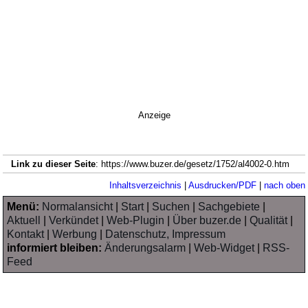
Anzeige
Link zu dieser Seite
: https://www.buzer.de/gesetz/1752/al4002-0.htm
Inhaltsverzeichnis
|
Ausdrucken/PDF
|
nach oben
Menü:
Normalansicht
|
Start
|
Suchen
|
Sachgebiete
|
Aktuell
|
Verkündet
|
Web-Plugin
|
Über buzer.de
|
Qualität
|
Kontakt
|
Werbung
|
Datenschutz, Impressum
informiert bleiben:
Änderungsalarm
|
Web-Widget
|
RSS-
Feed