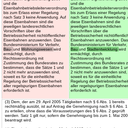
und die
und die
Eisenbahnbetriebsleiterverordnung
Eisenbahnbetriebsleiterverord
bis zum Erlass einer Regelung
bis zum Erlass einer Regelung
nach Satz 3 keine Anwendung. Auf
nach Satz 3 keine Anwendung. 
diese Eisenbahnen sind die
diese Eisenbahnen sind die
jeweiligen landesrechtlichen
jeweiligen landesrechtlichen
Vorschriften über die
Vorschriften über die
Betriebssicherheit nichtöffentlicher
Betriebssicherheit nichtöffentlic
Eisenbahnen anzuwenden. Das
Eisenbahnen anzuwenden. Da
Bundesministerium für Verkehr,
Bundesministerium für Verkehr,
Bau-
und
Wohnungswesen
wird
Bau
und
Stadtentwicklung
wird
ermächtigt, durch
ermächtigt, durch
Rechtsverordnung mit
Rechtsverordnung mit
Zustimmung des Bundesrates zu
Zustimmung des Bundesrates 
bestimmen, dass die Sätze 1 und
bestimmen, dass die Sätze 1 u
2 nicht mehr anzuwenden sind,
2 nicht mehr anzuwenden sind,
soweit es für die einheitliche
soweit es für die einheitliche
Regelung der Betriebssicherheit
Regelung der Betriebssicherhei
aller regelspurigen Eisenbahnen
aller regelspurigen Eisenbahne
erforderlich ist.
erforderlich ist.
(3) Dem, der am 29. April 2005 Tätigkeiten nach § 6 Abs. 1 bereits
rechtmäßig ausübt, ist auf Antrag die Genehmigung nach § 6 Abs. 1
zu erteilen, ohne dass die Voraussetzungen des § 6 Abs. 2 geprüft
werden. Satz 1 gilt nur, sofern die Genehmigung bis zum 1. Mai 20
beantragt wird.