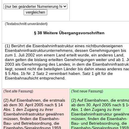
(Textabschnitt unverändert)
§ 38 Weitere Übergangsvorschriften
(1) Berührt die Eisenbahninfrastruktur eines nichtbundeseigenen
Eisenbahninfrastrukturunternehmens, dessen Genehmigungen bis
zum 1. Juli 2002 von einem Land erteilt wurde, ein anderes Land,
dann gelten die bislang erteilten Genehmigungen weiter und ab 1. Ju
2003 als Genehmigung des Landes, in dem die Eisenbahninfrastruk
liegt, soweit nicht die beteiligten Länder bis dahin etwas anderes na
§ 5 Abs. 1b Nr. 2 Satz 2 vereinbart haben. Satz 1 gilt für die
Eisenbahnaufsicht entsprechend.
(Text alte Fassung)
(Text neue Fassung)
(2) Auf Eisenbahnen, die erstmals
(2) Auf Eisenbahnen, die erstm
ab dem 30. April 2005 nach § 14
ab dem 30. April 2005 nach § 1
Abs. 1 den Zugang zu ihrer
Abs. 1 den Zugang zu ihrer
Eisenbahninfrastruktur gewähren
Eisenbahninfrastruktur gewähr
müssen, finden die Eisenbahn-
müssen, finden die Eisenbahn-
Bau- und Betriebsordnung, die
Bau- und Betriebsordnung, die
Eisenbahn-Signalordnung 1959
Eisenbahn-Signalordnung 1959