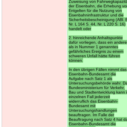
Zuweisung von Fahrwegkapazit
der Eisenbahn, die Erhebung vo
Entgelten für die Nutzung von
Eisenbahninfrastruktur und die
Sicherheitsbescheinigung (ABl.
Nr. L 164 S. 44, Nr. L 220 S. 16)
handelt oder
2. hinreichende Anhaltspunkte
dafür vorliegen, dass ein ander
als in Nummer 1 genanntes
gefährliches Ereignis zu einem
schweren Unfall hätte führen
können.
In den übrigen Fällen nimmt das
Eisenbahn-Bundesamt die
Aufgabe nach Satz 1 als
Untersuchungsbehörde wahr. D
Bundesministerium für Verkehr,
Bau und Stadtentwicklung kann 
einzelnen Fall jederzeit
widerruflich das Eisenbahn-
Bundesamt mit
Untersuchungshandlungen
beauftragen. Im Falle der
Beauftragung nach Satz 4 hat d
Eisenbahn-Bundesamt die