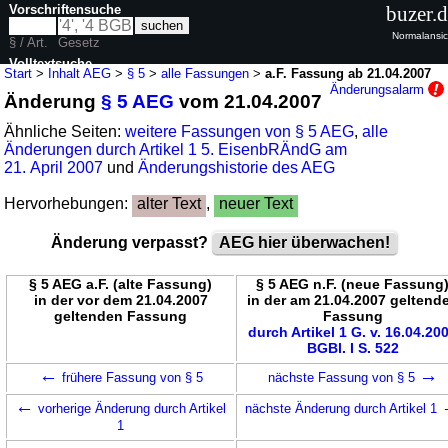
Vorschriftensuche
buzer.
Normalansic
§ / Art.
Gesetz
Volltextsuche
Start
>
Inhalt AEG
>
§ 5
>
alle Fassungen
>
a.F. Fassung ab 21.04.2007
Änderungsalarm
Änderung
§ 5 AEG
vom 21.04.2007
nur in AEG
Ähnliche Seiten:
weitere Fassungen von § 5 AEG
,
alle
Änderungen durch Artikel 1 5. EisenbRÄndG am
21. April 2007
und
Änderungshistorie des AEG
Hervorhebungen:
alter Text
,
neuer Text
Änderung verpasst?
AEG hier überwachen!
§ 5 AEG a.F. (alte Fassung)
§ 5 AEG n.F. (neue Fassung
in der vor dem 21.04.2007
in der am 21.04.2007 geltend
geltenden Fassung
Fassung
durch Artikel 1 G. v. 16.04.20
BGBl. I S. 522
←
→
frühere Fassung von § 5
nächste Fassung von § 5
←
vorherige Änderung durch Artikel
nächste Änderung durch Artikel 1
1