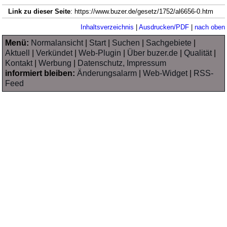
Link zu dieser Seite
: https://www.buzer.de/gesetz/1752/al6656-0.htm
Inhaltsverzeichnis
|
Ausdrucken/PDF
|
nach oben
Menü:
Normalansicht
|
Start
|
Suchen
|
Sachgebiete
|
Aktuell
|
Verkündet
|
Web-Plugin
|
Über buzer.de
|
Qualität
|
Kontakt
|
Werbung
|
Datenschutz, Impressum
informiert bleiben:
Änderungsalarm
|
Web-Widget
|
RSS-
Feed