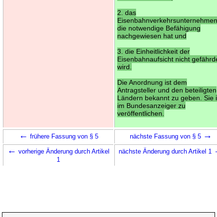
2. das
Eisenbahnverkehrsunternehme
die notwendige Befähigung
nachgewiesen hat und
3. die Einheitlichkeit der
Eisenbahnaufsicht nicht gefährd
wird.
Die Anordnung ist dem
Antragsteller und den beteiligten
Ländern bekannt zu geben. Sie i
im Bundesanzeiger zu
veröffentlichen.
←
→
frühere Fassung von § 5
nächste Fassung von § 5
←
vorherige Änderung durch Artikel
nächste Änderung durch Artikel 1
1