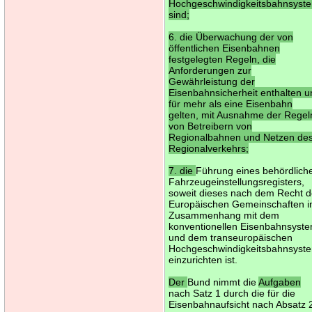
Hochgeschwindigkeitsbahnsyst
sind;
6. die Überwachung der von
öffentlichen Eisenbahnen
festgelegten Regeln, die
Anforderungen zur
Gewährleistung der
Eisenbahnsicherheit enthalten 
für mehr als eine Eisenbahn
gelten, mit Ausnahme der Regel
von Betreibern von
Regionalbahnen und Netzen de
Regionalverkehrs;
7. die
Führung eines behördlich
Fahrzeugeinstellungsregisters,
soweit dieses nach dem Recht d
Europäischen Gemeinschaften 
Zusammenhang mit dem
konventionellen Eisenbahnsyst
und dem transeuropäischen
Hochgeschwindigkeitsbahnsyst
einzurichten ist.
Der
Bund nimmt die
Aufgaben
nach Satz 1 durch die für die
Eisenbahnaufsicht nach Absatz 