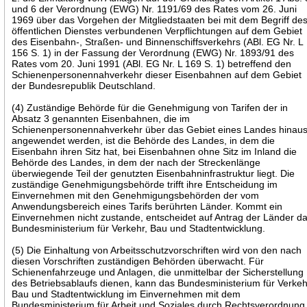
und 6 der Verordnung (EWG) Nr. 1191/69 des Rates vom 26. Juni
1969 über das Vorgehen der Mitgliedstaaten bei mit dem Begriff de
öffentlichen Dienstes verbundenen Verpflichtungen auf dem Gebiet
des Eisenbahn-, Straßen- und Binnenschiffsverkehrs (ABl. EG Nr. L
156 S. 1) in der Fassung der Verordnung (EWG) Nr. 1893/91 des
Rates vom 20. Juni 1991 (ABl. EG Nr. L 169 S. 1) betreffend den
Schienenpersonennahverkehr dieser Eisenbahnen auf dem Gebiet
der Bundesrepublik Deutschland.
(4) Zuständige Behörde für die Genehmigung von Tarifen der in
Absatz 3 genannten Eisenbahnen, die im
Schienenpersonennahverkehr über das Gebiet eines Landes hinau
angewendet werden, ist die Behörde des Landes, in dem die
Eisenbahn ihren Sitz hat, bei Eisenbahnen ohne Sitz im Inland die
Behörde des Landes, in dem der nach der Streckenlänge
überwiegende Teil der genutzten Eisenbahninfrastruktur liegt. Die
zuständige Genehmigungsbehörde trifft ihre Entscheidung im
Einvernehmen mit den Genehmigungsbehörden der vom
Anwendungsbereich eines Tarifs berührten Länder. Kommt ein
Einvernehmen nicht zustande, entscheidet auf Antrag der Länder d
Bundesministerium für Verkehr, Bau und Stadtentwicklung.
(5) Die Einhaltung von Arbeitsschutzvorschriften wird von den nach
diesen Vorschriften zuständigen Behörden überwacht. Für
Schienenfahrzeuge und Anlagen, die unmittelbar der Sicherstellung
des Betriebsablaufs dienen, kann das Bundesministerium für Verkeh
Bau und Stadtentwicklung im Einvernehmen mit dem
Bundesministerium für Arbeit und Soziales durch Rechtsverordnung