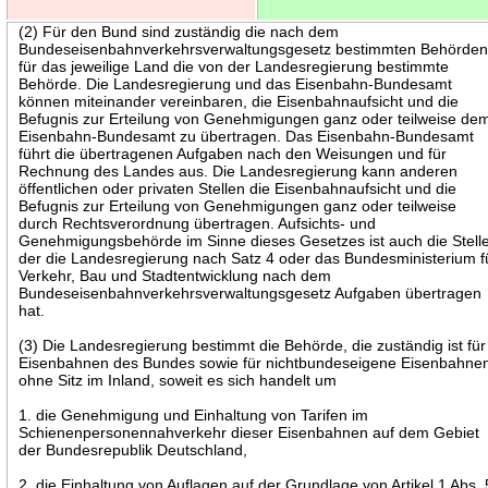
(2) Für den Bund sind zuständig die nach dem
Bundeseisenbahnverkehrsverwaltungsgesetz bestimmten Behörden
für das jeweilige Land die von der Landesregierung bestimmte
Behörde. Die Landesregierung und das Eisenbahn-Bundesamt
können miteinander vereinbaren, die Eisenbahnaufsicht und die
Befugnis zur Erteilung von Genehmigungen ganz oder teilweise de
Eisenbahn-Bundesamt zu übertragen. Das Eisenbahn-Bundesamt
führt die übertragenen Aufgaben nach den Weisungen und für
Rechnung des Landes aus. Die Landesregierung kann anderen
öffentlichen oder privaten Stellen die Eisenbahnaufsicht und die
Befugnis zur Erteilung von Genehmigungen ganz oder teilweise
durch Rechtsverordnung übertragen. Aufsichts- und
Genehmigungsbehörde im Sinne dieses Gesetzes ist auch die Stelle
der die Landesregierung nach Satz 4 oder das Bundesministerium f
Verkehr, Bau und Stadtentwicklung nach dem
Bundeseisenbahnverkehrsverwaltungsgesetz Aufgaben übertragen
hat.
(3) Die Landesregierung bestimmt die Behörde, die zuständig ist für
Eisenbahnen des Bundes sowie für nichtbundeseigene Eisenbahne
ohne Sitz im Inland, soweit es sich handelt um
1. die Genehmigung und Einhaltung von Tarifen im
Schienenpersonennahverkehr dieser Eisenbahnen auf dem Gebiet
der Bundesrepublik Deutschland,
2. die Einhaltung von Auflagen auf der Grundlage von Artikel 1 Abs. 