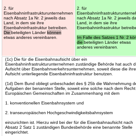
2. für
2. für
Eisenbahninfrastrukturunternehmen
Eisenbahninfrastrukturuntern
nach Absatz 1a Nr. 2 jeweils das
nach Absatz 1a Nr. 2 jeweils d
Land, in dem sie ihre
Land, in dem sie ihre
Eisenbahninfrastruktur betreiben.
Eisenbahninfrastruktur betreib
Die
beteiligten Länder
können
etwas anderes vereinbaren.
Im Falle des Satzes 1 Nr. 2 k
die
beteiligten Länder etwas
anderes vereinbaren.
(1c) Die für die Eisenbahnaufsicht über ein
Eisenbahninfrastrukturunternehmen zuständige Behörde hat auch d
Aufsicht über Eisenbahnverkehrsunternehmen, soweit diese die ihre
Aufsicht unterliegende Eisenbahninfrastruktur benutzen.
(1d) Dem Bund obliegt unbeschadet des § 25b die Wahrnehmung d
Aufgaben der benannten Stelle, soweit eine solche nach dem Recht
Europäischen Gemeinschaften im Zusammenhang mit dem
1. konventionellen Eisenbahnsystem und
2. transeuropäischen Hochgeschwindigkeitsbahnsystem
einzurichten ist. Hierzu wird bei der für die Eisenbahnaufsicht nach
Absatz 2 Satz 1 zuständigen Bundesbehörde eine benannte Stelle
eingerichtet.