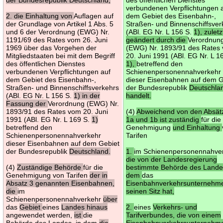
verbundenen Verpflichtungen 
2. die Einhaltung von
Auflagen auf
dem Gebiet des Eisenbahn-,
der Grundlage von Artikel 1 Abs. 5
Straßen- und Binnenschiffsver
und 6 der Verordnung (EWG) Nr.
(ABl. EG Nr. L 156 S.
1), zuletz
1191/69 des Rates vom 26. Juni
geändert durch die
Verordnun
1969 über das Vorgehen der
(EWG) Nr. 1893/91 des Rates
Mitgliedstaaten bei mit dem Begriff
20. Juni 1991 (ABl. EG Nr. L 1
des öffentlichen Dienstes
1),
betreffend den
verbundenen Verpflichtungen auf
Schienenpersonennahverkehr
dem Gebiet des Eisenbahn-,
dieser Eisenbahnen auf dem G
Straßen- und Binnenschiffsverkehrs
der Bundesrepublik
Deutschla
(ABl. EG Nr. L 156 S.
1) in der
handelt.
Fassung der
Verordnung (EWG) Nr.
1893/91 des Rates vom 20. Juni
(4)
Abweichend von den Absät
1991 (ABl. EG Nr. L 169 S.
1)
1a und 1b ist zuständig
für die
betreffend den
Genehmigung
und Einhaltung
Schienenpersonennahverkehr
Tarifen
dieser Eisenbahnen auf dem Gebiet
der Bundesrepublik
Deutschland.
1.
im Schienenpersonennahve
die von der Landesregierung
(4)
Zuständige Behörde
für die
bestimmte Behörde des Landes
Genehmigung von Tarifen
der in
dem
das
Absatz 3 genannten Eisenbahnen,
Eisenbahnverkehrsunternehm
die
im
seinen Sitz hat,
Schienenpersonennahverkehr
über
das
Gebiet
eines
Landes hinaus
2.
eines
Verkehrs- und
angewendet werden,
ist
die
Tarifverbundes, die von einem
Behörde des Landes, in dem
die
Eisenbahnverkehrsunternehm