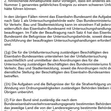
2. hinreichende Anhaltspunkte dafür vorliegen, dass ein anderes als
Nummer 1 genanntes gefährliches Ereignis zu einem schweren Unfa
hätte führen können.
In den übrigen Fällen nimmt das Eisenbahn-Bundesamt die Aufgab
nach Satz 1 als Untersuchungsbehörde wahr. Das Bundesministeri
für Verkehr, Bau und Stadtentwicklung kann im einzelnen Fall jederz
widerruflich das Eisenbahn-Bundesamt mit Untersuchungshandlun
beauftragen. Im Falle der Beauftragung nach Satz 4 hat das Eisenb
Bundesamt die Befugnisse der Untersuchungsbehörde, soweit diese
Durchführung der beauftragten Untersuchungshandlungen erforderl
sind.
(1g) Die für die Unfalluntersuchung zuständigen Beschäftigten des
Eisenbahn-Bundesamtes unterstehen bei der Unfalluntersuchung
ausschließlich und unmittelbar den Anordnungen des für die
Untersuchung zuständigen Beschäftigten des Bundesministeriums f
Verkehr, Bau und Stadtentwicklung, soweit die Anordnungen nicht di
dienstliche Stellung der Beschäftigten des Eisenbahn-Bundesamtes
betreffen.
(1h) Die Aufgaben und die Befugnisse der für die Strafverfolgung u
Ahndung von Ordnungswidrigkeiten zuständigen Behörden bleiben 
Übrigen unberührt.
(2) Für den Bund sind zuständig die nach dem
Bundeseisenbahnverkehrsverwaltungsgesetz bestimmten Behörden,
das jeweilige Land die von der Landesregierung bestimmte Behörde