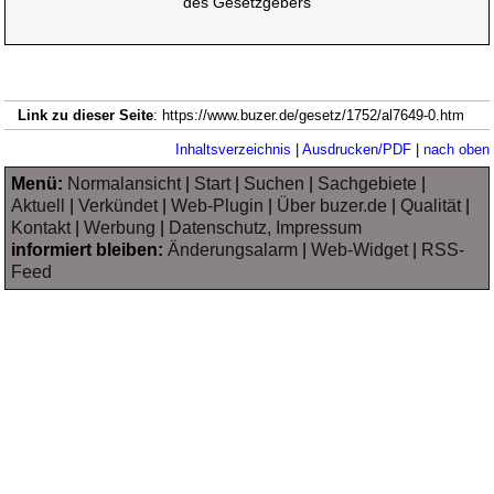
des Gesetzgebers
Link zu dieser Seite
: https://www.buzer.de/gesetz/1752/al7649-0.htm
Inhaltsverzeichnis
|
Ausdrucken/PDF
|
nach oben
Menü:
Normalansicht
|
Start
|
Suchen
|
Sachgebiete
|
Aktuell
|
Verkündet
|
Web-Plugin
|
Über buzer.de
|
Qualität
|
Kontakt
|
Werbung
|
Datenschutz, Impressum
informiert bleiben:
Änderungsalarm
|
Web-Widget
|
RSS-
Feed