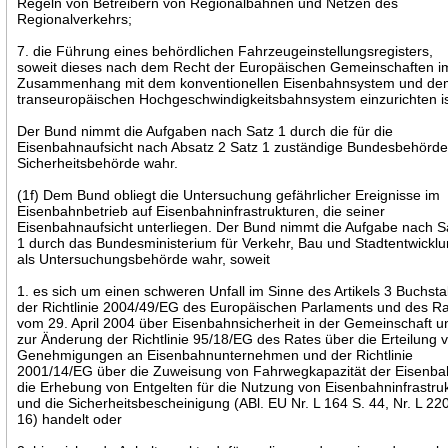
Regeln von Betreibern von Regionalbahnen und Netzen des
Regionalverkehrs;
7. die Führung eines behördlichen Fahrzeugeinstellungsregisters,
soweit dieses nach dem Recht der Europäischen Gemeinschaften i
Zusammenhang mit dem konventionellen Eisenbahnsystem und d
transeuropäischen Hochgeschwindigkeitsbahnsystem einzurichten is
Der Bund nimmt die Aufgaben nach Satz 1 durch die für die
Eisenbahnaufsicht nach Absatz 2 Satz 1 zuständige Bundesbehörde
Sicherheitsbehörde wahr.
(1f) Dem Bund obliegt die Untersuchung gefährlicher Ereignisse im
Eisenbahnbetrieb auf Eisenbahninfrastrukturen, die seiner
Eisenbahnaufsicht unterliegen. Der Bund nimmt die Aufgabe nach S
1 durch das Bundesministerium für Verkehr, Bau und Stadtentwickl
als Untersuchungsbehörde wahr, soweit
1. es sich um einen schweren Unfall im Sinne des Artikels 3 Buchsta
der Richtlinie 2004/49/EG des Europäischen Parlaments und des R
vom 29. April 2004 über Eisenbahnsicherheit in der Gemeinschaft u
zur Änderung der Richtlinie 95/18/EG des Rates über die Erteilung 
Genehmigungen an Eisenbahnunternehmen und der Richtlinie
2001/14/EG über die Zuweisung von Fahrwegkapazität der Eisenba
die Erhebung von Entgelten für die Nutzung von Eisenbahninfrastru
und die Sicherheitsbescheinigung (ABl. EU Nr. L 164 S. 44, Nr. L 22
16) handelt oder