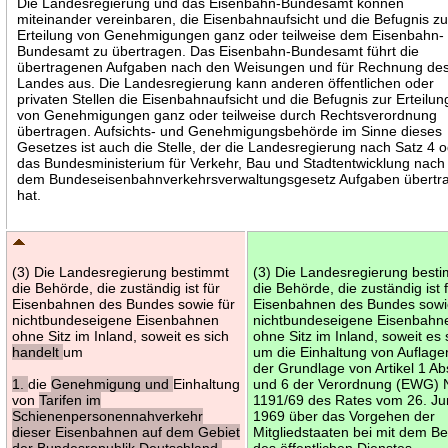
Die Landesregierung und das Eisenbahn-Bundesamt können
miteinander vereinbaren, die Eisenbahnaufsicht und die Befugnis zu
Erteilung von Genehmigungen ganz oder teilweise dem Eisenbahn-
Bundesamt zu übertragen. Das Eisenbahn-Bundesamt führt die
übertragenen Aufgaben nach den Weisungen und für Rechnung de
Landes aus. Die Landesregierung kann anderen öffentlichen oder
privaten Stellen die Eisenbahnaufsicht und die Befugnis zur Erteilun
von Genehmigungen ganz oder teilweise durch Rechtsverordnung
übertragen. Aufsichts- und Genehmigungsbehörde im Sinne dieses
Gesetzes ist auch die Stelle, der die Landesregierung nach Satz 4 
das Bundesministerium für Verkehr, Bau und Stadtentwicklung nach
dem Bundeseisenbahnverkehrsverwaltungsgesetz Aufgaben übertr
hat.
(3) Die Landesregierung bestimmt
(3) Die Landesregierung best
die Behörde, die zuständig ist für
die Behörde, die zuständig ist 
Eisenbahnen des Bundes sowie für
Eisenbahnen des Bundes sowi
nichtbundeseigene Eisenbahnen
nichtbundeseigene Eisenbahn
ohne Sitz im Inland, soweit es sich
ohne Sitz im Inland, soweit es 
handelt
um
um die Einhaltung von Auflage
der Grundlage von Artikel 1 Ab
1.
die
Genehmigung und
Einhaltung
und 6 der Verordnung (EWG) N
von
Tarifen im
1191/69 des Rates vom 26. Ju
Schienenpersonennahverkehr
1969 über das Vorgehen der
dieser Eisenbahnen auf dem Gebiet
Mitgliedstaaten bei mit dem Beg
der Bundesrepublik Deutschland,
des öffentlichen Dienstes