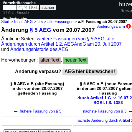
Vorschriftensuche
buze
Normala
§ / Art.
Gesetz
Volltextsuche
Start
>
Inhalt AEG
>
§ 5
>
alle Fassungen
>
a.F. Fassung ab 20.07.2007
Änderungsalarm
Änderung
§ 5 AEG
vom 20.07.2007
nur in AEG
Ähnliche Seiten:
weitere Fassungen von § 5 AEG
,
alle
Änderungen durch Artikel 1 2. AEGÄndG am 20. Juli 2007
und
Änderungshistorie des AEG
Hervorhebungen:
alter Text
,
neuer Text
Änderung verpasst?
AEG hier überwachen!
§ 5 AEG a.F. (alte Fassung)
§ 5 AEG n.F. (neue Fassu
in der vor dem 20.07.2007
in der am 20.07.2007 gelte
geltenden Fassung
Fassung
durch Artikel 1 G. v. 16.07.
BGBl. I S. 1383
←
frühere Fassung von § 5
nächste Fassung von § 5
nächste Änderung durch Artikel