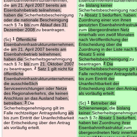
Eisenbahnverkehrsunternehmen,
Eisenbahnverkehrsunternehm
die
am 21. April 2007 bereits am
die
bislang keiner
Eisenbahnbetrieb teilnehmen,
Sicherheitsbescheinigung nac
haben die
Sicherheitsbescheinigung
7a
Absatz 1 bedurften, haben 
oder die nationale Bescheinigung
Zuordnung einer von ihnen
nach § 7a
bis
zum
Ablauf des 31.
genutzten Eisenbahninfrastruk
Dezember 2008
zu beantragen.
zum
übergeordneten Netz
innerhalb von zwölf Monaten
(5c)
1
Öffentliche
nach Veröffentlichung der
Eisenbahninfrastrukturunternehmen,
Entscheidung über die
die
am 21. April 2007 bereits am
Zuordnung in der Liste nach §
Eisenbahnbetrieb teilnehmen,
Absatz 5 eine
haben die
Sicherheitsgenehmigung
Sicherheitsbescheinigung
zu
nach § 7c
bis
zum
21. Oktober 2007
beantragen.
2
Die
zu beantragen.
2
Satz 1 gilt nicht für
Sicherheitsbescheinigung gilt 
öffentliche
Falle rechtzeitiger Antragstell
Eisenbahninfrastrukturunternehmen,
bis zum Eintritt der
die ausschließlich
Unanfechtbarkeit der
Serviceeinrichtungen oder Netze
Entscheidung über den Antra
des Regionalverkehrs, die keinen
als vorläufig erteilt.
Anschluss an das Ausland haben,
betreiben.
3
Die
(5c)
1
Betreiber der
Sicherheitsgenehmigung gilt im
Schienenwege,
die
bislang
Falle rechtzeitiger Antragstellung
als
keiner
Sicherheitsgenehmigu
bis zum Eintritt der Unanfechtbarkeit
nach § 7c
Absatz 1 bedurften,
der Entscheidung über den Antrag
haben bei Zuordnung ihrer
als vorläufig erteilt.
Eisenbahninfrastruktur
zum
übergeordneten Netz innerha