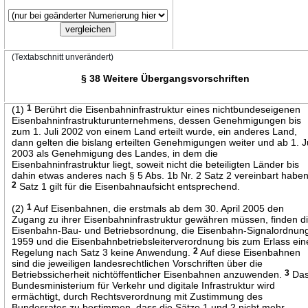
(Textabschnitt unverändert)
§ 38 Weitere Übergangsvorschriften
(1)
1
Berührt die Eisenbahninfrastruktur eines nichtbundeseigenen
Eisenbahninfrastrukturunternehmens, dessen Genehmigungen bis
zum 1. Juli 2002 von einem Land erteilt wurde, ein anderes Land,
dann gelten die bislang erteilten Genehmigungen weiter und ab 1. Ju
2003 als Genehmigung des Landes, in dem die
Eisenbahninfrastruktur liegt, soweit nicht die beteiligten Länder bis
dahin etwas anderes nach § 5 Abs. 1b Nr. 2 Satz 2 vereinbart haben
2
Satz 1 gilt für die Eisenbahnaufsicht entsprechend.
(2)
1
Auf Eisenbahnen, die erstmals ab dem 30. April 2005 den
Zugang zu ihrer Eisenbahninfrastruktur gewähren müssen, finden d
Eisenbahn-Bau- und Betriebsordnung, die Eisenbahn-Signalordnun
1959 und die Eisenbahnbetriebsleiterverordnung bis zum Erlass ein
Regelung nach Satz 3 keine Anwendung.
2
Auf diese Eisenbahnen
sind die jeweiligen landesrechtlichen Vorschriften über die
Betriebssicherheit nichtöffentlicher Eisenbahnen anzuwenden.
3
Da
Bundesministerium für Verkehr und digitale Infrastruktur wird
ermächtigt, durch Rechtsverordnung mit Zustimmung des
Bundesrates zu bestimmen, dass die Sätze 1 und 2 nicht mehr