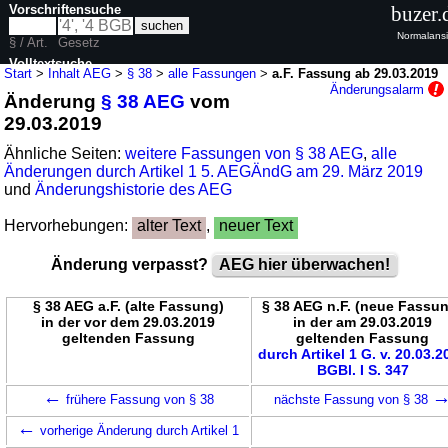
Vorschriftensuche
buzer.
Normalansi
§ / Art.
Gesetz
Volltextsuche
Start
>
Inhalt AEG
>
§ 38
>
alle Fassungen
>
a.F. Fassung ab 29.03.2019
Änderungsalarm
Änderung
§ 38 AEG
vom
nur in AEG
29.03.2019
Ähnliche Seiten:
weitere Fassungen von § 38 AEG
,
alle
Änderungen durch Artikel 1 5. AEGÄndG am 29. März 2019
und
Änderungshistorie des AEG
Hervorhebungen:
alter Text
,
neuer Text
Änderung verpasst?
AEG hier überwachen!
§ 38 AEG a.F. (alte Fassung)
§ 38 AEG n.F. (neue Fassu
in der vor dem 29.03.2019
in der am 29.03.2019
geltenden Fassung
geltenden Fassung
durch Artikel 1 G. v. 20.03.2
BGBl. I S. 347
←
frühere Fassung von § 38
nächste Fassung von § 38
←
vorherige Änderung durch Artikel 1