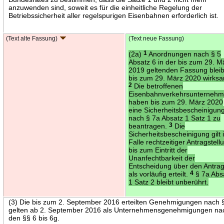
anzuwenden sind, soweit es für die einheitliche Regelung der
Betriebssicherheit aller regelspurigen Eisenbahnen erforderlich ist.
(Text alte Fassung)
(Text neue Fassung)
(2a)
1
Anordnungen nach § 5
Absatz 6 in der bis zum 29. M
2019 geltenden Fassung blei
bis zum 29. März 2020 wirks
2
Die betroffenen
Eisenbahnverkehrsunterneh
haben bis zum 29. März 2020
eine Sicherheitsbescheinigun
nach § 7a Absatz 1 Satz 1 zu
beantragen.
3
Die
Sicherheitsbescheinigung gilt 
Falle rechtzeitiger Antragstell
bis zum Eintritt der
Unanfechtbarkeit der
Entscheidung über den Antra
als vorläufig erteilt.
4
§ 7a Abs
1 Satz 2 bleibt unberührt.
(3) Die bis zum 2. September 2016 erteilten Genehmigungen nach 
gelten ab 2. September 2016 als Unternehmensgenehmigungen na
den §§ 6 bis 6g.