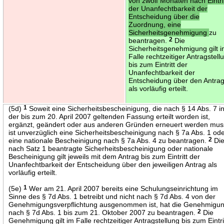
von zwölf Monaten nach Eintri
der Unanfechtbarkeit der
Entscheidung über die
Zuordnung, eine
Sicherheitsgenehmigung
zu
beantragen.
2
Die
Sicherheitsgenehmigung gilt 
Falle rechtzeitiger Antragstell
bis zum Eintritt der
Unanfechtbarkeit der
Entscheidung über den Antra
als vorläufig erteilt.
(5d)
1
Soweit eine Sicherheitsbescheinigung, die nach § 14 Abs. 7 i
der bis zum 20. April 2007 geltenden Fassung erteilt worden ist,
ergänzt, geändert oder aus anderen Gründen erneuert werden mus
ist unverzüglich eine Sicherheitsbescheinigung nach § 7a Abs. 1 od
eine nationale Bescheinigung nach § 7a Abs. 4 zu beantragen.
2
Di
nach Satz 1 beantragte Sicherheitsbescheinigung oder nationale
Bescheinigung gilt jeweils mit dem Antrag bis zum Eintritt der
Unanfechtbarkeit der Entscheidung über den jeweiligen Antrag als
vorläufig erteilt.
(5e)
1
Wer am 21. April 2007 bereits eine Schulungseinrichtung im
Sinne des § 7d Abs. 1 betreibt und nicht nach § 7d Abs. 4 von der
Genehmigungsverpflichtung ausgenommen ist, hat die Genehmigu
nach § 7d Abs. 1 bis zum 21. Oktober 2007 zu beantragen.
2
Die
Genehmigung gilt im Falle rechtzeitiger Antragstellung bis zum Eintri