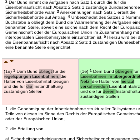
2
Der Bund nimmt die Aufgaben nach Satz 1 durch die für die
Eisenbahnaufsicht nach Absatz 2 Satz 1 zuständige Bundesbehörde
Sicherheitsbehörde wahr.
3
Anerkennungen nach Satz 1 erteilt die
Sicherheitsbehörde auf Antrag.
4
Unbeschadet des Satzes 1 Numme
Buchstabe a obliegt dem Bund die Wahrnehmung der Aufgaben ein
benannten Stelle, soweit eine solche nach dem Recht der Europäis
Gemeinschaft oder der Europäischen Union im Zusammenhang mi
interoperablen Eisenbahnsystem einzurichten ist.
5
Hierzu wird bei d
die Eisenbahnaufsicht nach Absatz 2 Satz 1 zuständigen Bundesbe
eine benannte Stelle eingerichtet.
(1e)
1
Dem Bund
obliegt
für die
(1e)
1
Dem Bund
obliegen
für
regelspurigen Eisenbahnen,
die
Eisenbahnen im übergeordne
Halter von Eisenbahnfahrzeugen
Netz,
die Halter von
hierauf
und die für
die
Instandhaltung
verkehrenden
Eisenbahnfahr
zuständigen Stellen
und die für
deren
Instandhalt
zuständigen Stellen
1. die Genehmigung der Inbetriebnahme struktureller Teilsysteme u
Teile von diesen im Sinne des Rechts der Europäischen Gemeinsch
oder der Europäischen Union;
2. die Erteilung von
a) Sicherheitsbescheinigungen und Sicherheitsgenehmigungen sow