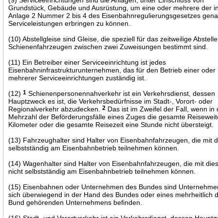
Grundstück, Gebäude und Ausrüstung, um eine oder mehrere der i
Anlage 2 Nummer 2 bis 4 des Eisenbahnregulierungsgesetzes gen
Serviceleistungen erbringen zu können.
(10) Abstellgleise sind Gleise, die speziell für das zeitweilige Abstell
Schienenfahrzeugen zwischen zwei Zuweisungen bestimmt sind.
(11) Ein Betreiber einer Serviceeinrichtung ist jedes
Eisenbahninfrastrukturunternehmen, das für den Betrieb einer oder
mehrerer Serviceeinrichtungen zuständig ist.
(12)
1
Schienenpersonennahverkehr ist ein Verkehrsdienst, dessen
Hauptzweck es ist, die Verkehrsbedürfnisse im Stadt-, Vorort- oder
Regionalverkehr abzudecken.
2
Das ist im Zweifel der Fall, wenn in 
Mehrzahl der Beförderungsfälle eines Zuges die gesamte Reiseweit
Kilometer oder die gesamte Reisezeit eine Stunde nicht übersteigt.
(13) Fahrzeughalter sind Halter von Eisenbahnfahrzeugen, die mit 
selbstständig am Eisenbahnbetrieb teilnehmen können.
(14) Wagenhalter sind Halter von Eisenbahnfahrzeugen, die mit die
nicht selbstständig am Eisenbahnbetrieb teilnehmen können.
(15) Eisenbahnen oder Unternehmen des Bundes sind Unternehmen
sich überwiegend in der Hand des Bundes oder eines mehrheitlich
Bund gehörenden Unternehmens befinden.
(16) Stadt- und Vorortverkehr ist ein Verkehrsdienst, dessen Haupt