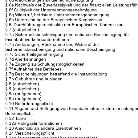
§ 6e Nachweis der Zuverlässigkeit und der finanziellen Leistungsfäh
§ 6f Gültigkeit der Unternehmensgenehmigung
§ 6g Widerruf, befristete Unternehmensgenehmigung
§ 6h Unterrichtung der Europäischen Kommission
§ 6i Durchführungsrechtsakte der Europäischen Kommission
§ 7 (aufgehoben)
§ 7a Sicherheitsbescheinigung und nationale Bescheinigung für
Eisenbahnverkehrsunternehmen
§ 7b Änderungen, Rücknahme und Widerruf der
Sicherheitsbescheinigung und nationalen Bescheinigung
§ 7c Sicherheitsgenehmigung
§ 7d Anerkennungen
§ 7e Zugang zu Schulungsmöglichkeiten
§ 7f Aufnahme des Betriebes
§ 7g Bescheinigungen betreffend die Instandhaltung
§ 7h Gebühren und Auslagen
§ 8 (aufgehoben)
§ 9 (aufgehoben)
§ 9a (aufgehoben)
§ 9b (aufgehoben)
§ 10 Beförderungspflicht
§ 11 Abgabe und Stilllegung von Eisenbahninfrastruktureinrichtunge
Betriebspflicht
§ 12 Tarife
§ 12a Fahrgastinformationen
§ 13 Anschluß an andere Eisenbahnen
§ 14 Versicherungspflicht
§ 14a Ausnahmen von der Versicherungspflicht