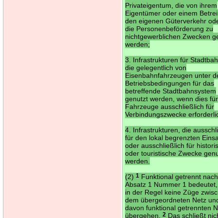
Privateigentum, die von ihrem
Eigentümer oder einem Betrei
den eigenen Güterverkehr ode
die Personenbeförderung zu
nichtgewerblichen Zwecken g
werden;
3. Infrastrukturen für Stadtba
die gelegentlich von
Eisenbahnfahrzeugen unter d
Betriebsbedingungen für das
betreffende Stadtbahnsystem
genutzt werden, wenn dies für
Fahrzeuge ausschließlich für
Verbindungszwecke erforderlic
4. Infrastrukturen, die ausschl
für den lokal begrenzten Eins
oder ausschließlich für histori
oder touristische Zwecke genu
werden.
(2)
1
Funktional getrennt nac
Absatz 1 Nummer 1 bedeutet,
in der Regel keine Züge zwis
dem übergeordneten Netz un
davon funktional getrennten N
übergehen.
2
Das schließt nic