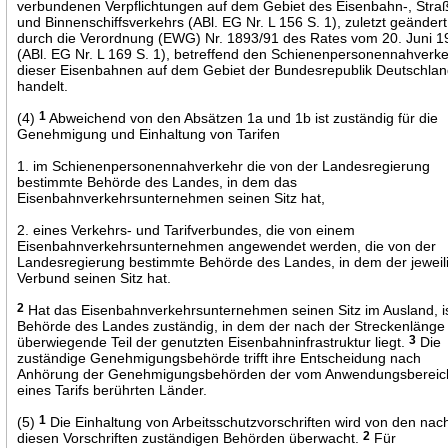
verbundenen Verpflichtungen auf dem Gebiet des Eisenbahn-, Stra
und Binnenschiffsverkehrs (ABl. EG Nr. L 156 S. 1), zuletzt geändert
durch die Verordnung (EWG) Nr. 1893/91 des Rates vom 20. Juni 1
(ABl. EG Nr. L 169 S. 1), betreffend den Schienenpersonennahverk
dieser Eisenbahnen auf dem Gebiet der Bundesrepublik Deutschla
handelt.
(4)
1
Abweichend von den Absätzen 1a und 1b ist zuständig für die
Genehmigung und Einhaltung von Tarifen
1. im Schienenpersonennahverkehr die von der Landesregierung
bestimmte Behörde des Landes, in dem das
Eisenbahnverkehrsunternehmen seinen Sitz hat,
2. eines Verkehrs- und Tarifverbundes, die von einem
Eisenbahnverkehrsunternehmen angewendet werden, die von der
Landesregierung bestimmte Behörde des Landes, in dem der jeweil
Verbund seinen Sitz hat.
2
Hat das Eisenbahnverkehrsunternehmen seinen Sitz im Ausland, is
Behörde des Landes zuständig, in dem der nach der Streckenlänge
überwiegende Teil der genutzten Eisenbahninfrastruktur liegt.
3
Die
zuständige Genehmigungsbehörde trifft ihre Entscheidung nach
Anhörung der Genehmigungsbehörden der vom Anwendungsbereic
eines Tarifs berührten Länder.
(5)
1
Die Einhaltung von Arbeitsschutzvorschriften wird von den nac
diesen Vorschriften zuständigen Behörden überwacht.
2
Für