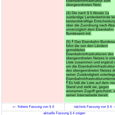
Eisenbahninfrastruktur zum
übergeordneten Netz.
(4) Die nach § 5 Absatz 1a
zuständige Landesbehörde tei
bestandskräftige Entscheidu
über die Zuordnung nach Abs
unverzüglich dem Eisenbahn-
Bundesamt mit.
(5)
1
Das Eisenbahn-Bundes
führt die von den Ländern
gemeldeten
Eisenbahninfrastrukturen des
übergeordneten Netzes in ein
Liste zusammen und ergänzt 
um die Eisenbahninfrastruktu
des übergeordneten Netzes d
seiner Zuständigkeit unterlie
Eisenbahninfrastrukturunter
2
Es hält die Liste auf dem n
Stand und stellt sie, gegen
anonymen Zugriff geschützt, 
seiner Internetseite bereit.
←
frühere Fassung von § 4
nächste Fassung von § 4
aktuelle Fassung § 4 zeigen