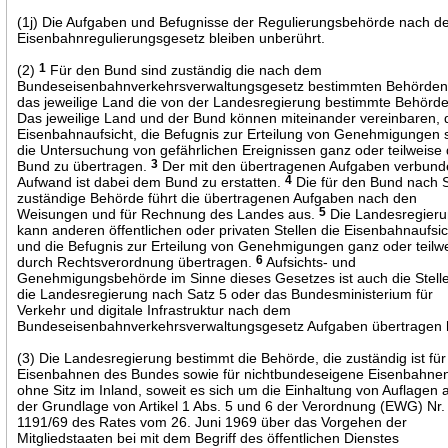
(1j) Die Aufgaben und Befugnisse der Regulierungsbehörde nach 
Eisenbahnregulierungsgesetz bleiben unberührt.
(2)
1
Für den Bund sind zuständig die nach dem
Bundeseisenbahnverkehrsverwaltungsgesetz bestimmten Behörden,
das jeweilige Land die von der Landesregierung bestimmte Behörd
Das jeweilige Land und der Bund können miteinander vereinbaren, 
Eisenbahnaufsicht, die Befugnis zur Erteilung von Genehmigungen 
die Untersuchung von gefährlichen Ereignissen ganz oder teilweise
Bund zu übertragen.
3
Der mit den übertragenen Aufgaben verbun
Aufwand ist dabei dem Bund zu erstatten.
4
Die für den Bund nach 
zuständige Behörde führt die übertragenen Aufgaben nach den
Weisungen und für Rechnung des Landes aus.
5
Die Landesregier
kann anderen öffentlichen oder privaten Stellen die Eisenbahnaufsic
und die Befugnis zur Erteilung von Genehmigungen ganz oder teilw
durch Rechtsverordnung übertragen.
6
Aufsichts- und
Genehmigungsbehörde im Sinne dieses Gesetzes ist auch die Stelle
die Landesregierung nach Satz 5 oder das Bundesministerium für
Verkehr und digitale Infrastruktur nach dem
Bundeseisenbahnverkehrsverwaltungsgesetz Aufgaben übertragen 
(3) Die Landesregierung bestimmt die Behörde, die zuständig ist für
Eisenbahnen des Bundes sowie für nichtbundeseigene Eisenbahne
ohne Sitz im Inland, soweit es sich um die Einhaltung von Auflagen 
der Grundlage von Artikel 1 Abs. 5 und 6 der Verordnung (EWG) Nr.
1191/69 des Rates vom 26. Juni 1969 über das Vorgehen der
Mitgliedstaaten bei mit dem Begriff des öffentlichen Dienstes