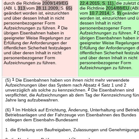
durch die Richtlinie
2009/149/EG
22.4.2015, S. 11),
die zuletzt 
(ABl. L
313
vom
28.11.2009,
S.
65)
die Richtlinie
2014/88/EU
(ABl
geändert worden ist, einzurichten
vom
10.7.2014,
S.
9)
geänder
und über dessen Inhalt in nicht
worden ist, einzurichten und 
personenbezogener Form
dessen Inhalt in nicht
Aufzeichnungen zu führen.
2
Die
personenbezogener Form
übrigen Eisenbahnen haben in
Aufzeichnungen zu führen.
2
D
geeigneter Weise Regelungen zur
übrigen Eisenbahnen haben i
Erfüllung der Anforderungen der
geeigneter Weise Regelungen
öffentlichen Sicherheit festzulegen
Erfüllung der Anforderungen 
und über deren Inhalt in nicht
öffentlichen Sicherheit festzu
personenbezogener Form
und über deren Inhalt in nicht
Aufzeichnungen zu führen.
personenbezogener Form
Aufzeichnungen zu führen.
(5)
1
Die Eisenbahnen haben von ihnen nicht mehr verwendete
Aufzeichnungen über das System nach Absatz 4 Satz 1 und 2
unverzüglich als solche zu kennzeichnen.
2
Die Eisenbahnen sind
verpflichtet, die Aufzeichnungen ab dem Tag der Kennzeichnung fün
Jahre lang aufzubewahren.
(6)
1
Im Hinblick auf Errichtung, Änderung, Unterhaltung und Betrie
Betriebsanlagen und der Fahrzeuge von Eisenbahnen des Bundes
obliegen dem Eisenbahn-Bundesamt
1. die Erteilung von Baufreigaben, Zulassungen und Genehmigunge