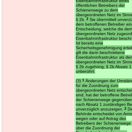
Eisenbahninfrastruktur eines
öffentlichen Betreibers der
Schienenwege zu dem
übergeordneten Netz im Sinn
§ 2b.
2
Sie übermittelt unverzü
dem betroffenen Betreiber ei
Entscheidung, welche die de
übergeordneten Netz zugeor
Eisenbahninfrastruktur beschr
Ist bereits eine
Sicherheitsgenehmigung erteil
gilt die darin beschriebene
Eisenbahninfrastruktur als de
übergeordneten Netz im Sinn
§ 2b zugehörig; § 2b Absatz 1 
unberührt.
(3)
1
Änderungen der Umständ
für die Zuordnung zum
übergeordneten Netz entsche
sind, hat der betroffene Betre
der Schienenwege gegenüber
nach Absatz 1 zuständigen B
unverzüglich anzuzeigen.
2
Di
Behörde entscheidet von Amt
wegen oder auf Antrag des
Betreibers der Schienenwege
über die Zuordnung der