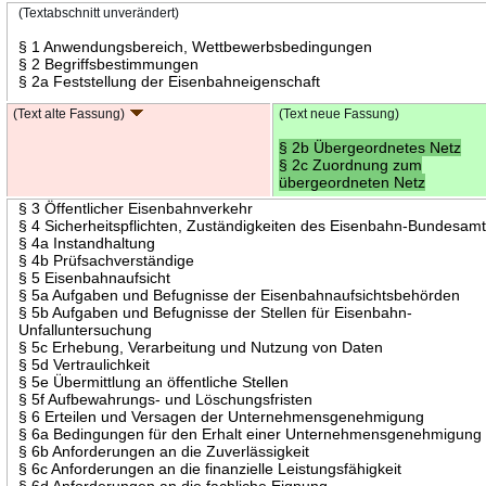
(Textabschnitt unverändert)
§ 1 Anwendungsbereich, Wettbewerbsbedingungen
§ 2 Begriffsbestimmungen
§ 2a Feststellung der Eisenbahneigenschaft
(Text alte Fassung)
(Text neue Fassung)
§ 2b Übergeordnetes Netz
§ 2c Zuordnung zum
übergeordneten Netz
§ 3 Öffentlicher Eisenbahnverkehr
§ 4 Sicherheitspflichten, Zuständigkeiten des Eisenbahn-Bundesam
§ 4a Instandhaltung
§ 4b Prüfsachverständige
§ 5 Eisenbahnaufsicht
§ 5a Aufgaben und Befugnisse der Eisenbahnaufsichtsbehörden
§ 5b Aufgaben und Befugnisse der Stellen für Eisenbahn-
Unfalluntersuchung
§ 5c Erhebung, Verarbeitung und Nutzung von Daten
§ 5d Vertraulichkeit
§ 5e Übermittlung an öffentliche Stellen
§ 5f Aufbewahrungs- und Löschungsfristen
§ 6 Erteilen und Versagen der Unternehmensgenehmigung
§ 6a Bedingungen für den Erhalt einer Unternehmensgenehmigung
§ 6b Anforderungen an die Zuverlässigkeit
§ 6c Anforderungen an die finanzielle Leistungsfähigkeit
§ 6d Anforderungen an die fachliche Eignung