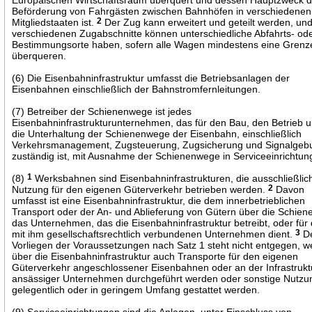
Beförderung von Fahrgästen zwischen Bahnhöfen in verschiedenen
Mitgliedstaaten ist.
2
Der Zug kann erweitert und geteilt werden, und
verschiedenen Zugabschnitte können unterschiedliche Abfahrts- od
Bestimmungsorte haben, sofern alle Wagen mindestens eine Grenz
überqueren.
(6) Die Eisenbahninfrastruktur umfasst die Betriebsanlagen der
Eisenbahnen einschließlich der Bahnstromfernleitungen.
(7) Betreiber der Schienenwege ist jedes
Eisenbahninfrastrukturunternehmen, das für den Bau, den Betrieb 
die Unterhaltung der Schienenwege der Eisenbahn, einschließlich
Verkehrsmanagement, Zugsteuerung, Zugsicherung und Signalgeb
zuständig ist, mit Ausnahme der Schienenwege in Serviceeinrichtun
(8)
1
Werksbahnen sind Eisenbahninfrastrukturen, die ausschließlic
Nutzung für den eigenen Güterverkehr betrieben werden.
2
Davon
umfasst ist eine Eisenbahninfrastruktur, die dem innerbetrieblichen
Transport oder der An- und Ablieferung von Gütern über die Schiene
das Unternehmen, das die Eisenbahninfrastruktur betreibt, oder für 
mit ihm gesellschaftsrechtlich verbundenen Unternehmen dient.
3
D
Vorliegen der Voraussetzungen nach Satz 1 steht nicht entgegen, 
über die Eisenbahninfrastruktur auch Transporte für den eigenen
Güterverkehr angeschlossener Eisenbahnen oder an der Infrastrukt
ansässiger Unternehmen durchgeführt werden oder sonstige Nutz
gelegentlich oder in geringem Umfang gestattet werden.
(9) Serviceeinrichtungen sind die Anlagen, unter Einschluss von