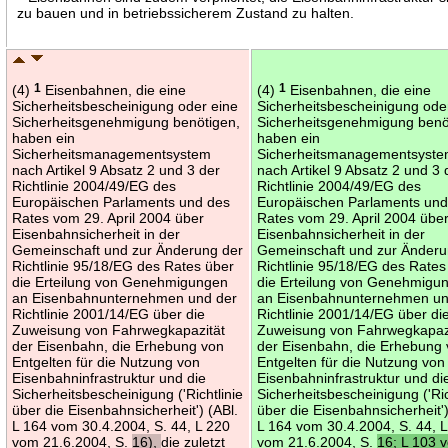
zu bauen und in betriebssicherem Zustand zu halten.
(4)
1
Eisenbahnen, die eine
(4)
1
Eisenbahnen, die eine
Sicherheitsbescheinigung oder eine
Sicherheitsbescheinigung ode
Sicherheitsgenehmigung benötigen,
Sicherheitsgenehmigung benö
haben ein
haben ein
Sicherheitsmanagementsystem
Sicherheitsmanagementsyst
nach Artikel 9 Absatz 2 und 3 der
nach Artikel 9 Absatz 2 und 3 
Richtlinie 2004/49/EG des
Richtlinie 2004/49/EG des
Europäischen Parlaments und des
Europäischen Parlaments und
Rates vom 29. April 2004 über
Rates vom 29. April 2004 übe
Eisenbahnsicherheit in der
Eisenbahnsicherheit in der
Gemeinschaft und zur Änderung der
Gemeinschaft und zur Änderu
Richtlinie 95/18/EG des Rates über
Richtlinie 95/18/EG des Rates
die Erteilung von Genehmigungen
die Erteilung von Genehmigu
an Eisenbahnunternehmen und der
an Eisenbahnunternehmen un
Richtlinie 2001/14/EG über die
Richtlinie 2001/14/EG über di
Zuweisung von Fahrwegkapazität
Zuweisung von Fahrwegkapaz
der Eisenbahn, die Erhebung von
der Eisenbahn, die Erhebung
Entgelten für die Nutzung von
Entgelten für die Nutzung von
Eisenbahninfrastruktur und die
Eisenbahninfrastruktur und di
Sicherheitsbescheinigung ('Richtlinie
Sicherheitsbescheinigung ('Ric
über die Eisenbahnsicherheit') (ABl.
über die Eisenbahnsicherheit')
L 164 vom 30.4.2004, S. 44, L 220
L 164 vom 30.4.2004, S. 44, 
vom 21.6.2004, S.
16),
die zuletzt
vom 21.6.2004, S.
16; L 103 