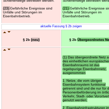
Schienenwege betrieben werden.
Schienenwege betrieben wer
(23)
Gefährliche Ereignisse sind
(21)
Gefährliche Ereignisse si
Unfälle und Störungen im
Unfälle und Störungen im
Eisenbahnbetrieb.
Eisenbahnbetrieb.
aktuelle Fassung § 2b zeigen
§ 2b
(neu)
§ 2b
Übergeordnetes Ne
(1) Das übergeordnete Netz al
des einheitlichen europäische
Eisenbahnraums ist das
regelspurige Eisenbahnnetz,
ausgenommen
1. Netze, die vom übrigen
Eisenbahnsystem funktional
getrennt sind und die nur für 
Personenbeförderung im örtli
Verkehr, Stadt- oder Vorortve
genutzt werden;
2. Eisenbahninfrastrukturen i