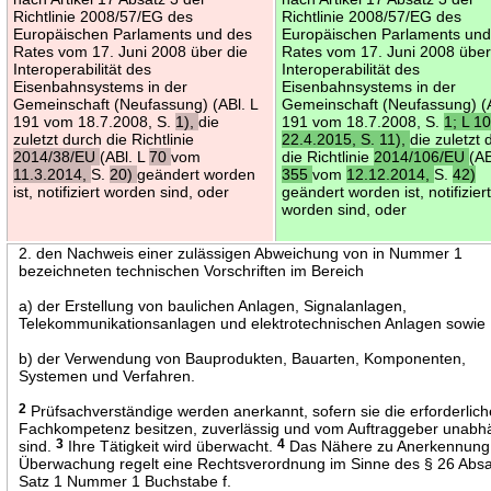
Richtlinie 2008/57/EG des
Richtlinie 2008/57/EG des
Europäischen Parlaments und des
Europäischen Parlaments und
Rates vom 17. Juni 2008 über die
Rates vom 17. Juni 2008 über
Interoperabilität des
Interoperabilität des
Eisenbahnsystems in der
Eisenbahnsystems in der
Gemeinschaft (Neufassung) (ABl. L
Gemeinschaft (Neufassung) (A
191 vom 18.7.2008, S.
1),
die
191 vom 18.7.2008, S.
1; L 1
zuletzt durch die Richtlinie
22.4.2015, S. 11),
die zuletzt 
2014/38/EU
(ABl. L
70
vom
die Richtlinie
2014/106/EU
(AB
11.3.2014,
S.
20)
geändert worden
355
vom
12.12.2014,
S.
42)
ist, notifiziert worden sind, oder
geändert worden ist, notifizier
worden sind, oder
2. den Nachweis einer zulässigen Abweichung von in Nummer 1
bezeichneten technischen Vorschriften im Bereich
a) der Erstellung von baulichen Anlagen, Signalanlagen,
Telekommunikationsanlagen und elektrotechnischen Anlagen sowie
b) der Verwendung von Bauprodukten, Bauarten, Komponenten,
Systemen und Verfahren.
2
Prüfsachverständige werden anerkannt, sofern sie die erforderlich
Fachkompetenz besitzen, zuverlässig und vom Auftraggeber unabh
sind.
3
Ihre Tätigkeit wird überwacht.
4
Das Nähere zu Anerkennung
Überwachung regelt eine Rechtsverordnung im Sinne des § 26 Absa
Satz 1 Nummer 1 Buchstabe f.