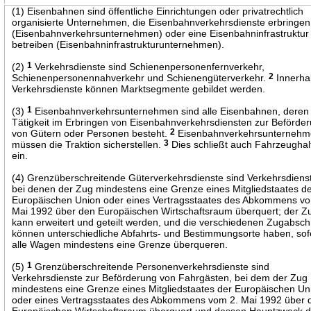
(1) Eisenbahnen sind öffentliche Einrichtungen oder privatrechtlich
organisierte Unternehmen, die Eisenbahnverkehrsdienste erbringen
(Eisenbahnverkehrsunternehmen) oder eine Eisenbahninfrastruktur
betreiben (Eisenbahninfrastrukturunternehmen).
(2)
1
Verkehrsdienste sind Schienenpersonenfernverkehr,
Schienenpersonennahverkehr und Schienengüterverkehr.
2
Innerha
Verkehrsdienste können Marktsegmente gebildet werden.
(3)
1
Eisenbahnverkehrsunternehmen sind alle Eisenbahnen, deren
Tätigkeit im Erbringen von Eisenbahnverkehrsdiensten zur Beförde
von Gütern oder Personen besteht.
2
Eisenbahnverkehrsunterneh
müssen die Traktion sicherstellen.
3
Dies schließt auch Fahrzeughal
ein.
(4) Grenzüberschreitende Güterverkehrsdienste sind Verkehrsdiens
bei denen der Zug mindestens eine Grenze eines Mitgliedstaates d
Europäischen Union oder eines Vertragsstaates des Abkommens vo
Mai 1992 über den Europäischen Wirtschaftsraum überquert; der Z
kann erweitert und geteilt werden, und die verschiedenen Zugabsch
können unterschiedliche Abfahrts- und Bestimmungsorte haben, sof
alle Wagen mindestens eine Grenze überqueren.
(5)
1
Grenzüberschreitende Personenverkehrsdienste sind
Verkehrsdienste zur Beförderung von Fahrgästen, bei dem der Zug
mindestens eine Grenze eines Mitgliedstaates der Europäischen Un
oder eines Vertragsstaates des Abkommens vom 2. Mai 1992 über 
Europäischen Wirtschaftsraum überquert und dessen Hauptzweck d