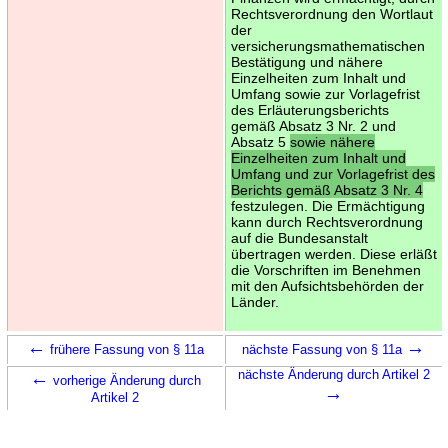
Rechtsverordnung den Wortlaut
der
versicherungsmathematischen
Bestätigung und nähere
Einzelheiten zum Inhalt und
Umfang sowie zur Vorlagefrist
des Erläuterungsberichts
gemäß Absatz 3 Nr. 2 und
Absatz 5
sowie nähere
Einzelheiten zum Inhalt und
Umfang und zur Vorlagefrist des
Berichts gemäß Absatz 3 Nr. 4
festzulegen. Die Ermächtigung
kann durch Rechtsverordnung
auf die Bundesanstalt
übertragen werden. Diese erläßt
die Vorschriften im Benehmen
mit den Aufsichtsbehörden der
Länder.
←
→
frühere Fassung von § 11a
nächste Fassung von § 11a
←
nächste Änderung durch Artikel 2
vorherige Änderung durch
→
Artikel 2