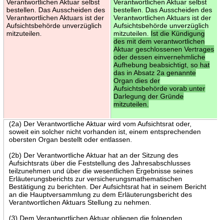
Verantwortlichen Aktuar selbst
Verantwortlichen Aktuar selbst
bestellen. Das Ausscheiden des
bestellen. Das Ausscheiden des
Verantwortlichen Aktuars ist der
Verantwortlichen Aktuars ist der
Aufsichtsbehörde unverzüglich
Aufsichtsbehörde unverzüglich
mitzuteilen.
mitzuteilen.
Ist die Kündigung
des mit dem verantwortlichen
Aktuar geschlossenen Vertrages
oder dessen einvernehmliche
Aufhebung beabsichtigt, so hat
das in Absatz 2a genannte
Organ dies der
Aufsichtsbehörde vorab unter
Darlegung der Gründe
mitzuteilen.
(2a) Der Verantwortliche Aktuar wird vom Aufsichtsrat oder,
soweit ein solcher nicht vorhanden ist, einem entsprechenden
obersten Organ bestellt oder entlassen.
(2b) Der Verantwortliche Aktuar hat an der Sitzung des
Aufsichtsrats über die Feststellung des Jahresabschlusses
teilzunehmen und über die wesentlichen Ergebnisse seines
Erläuterungsberichts zur versicherungsmathematischen
Bestätigung zu berichten. Der Aufsichtsrat hat in seinem Bericht
an die Hauptversammlung zu dem Erläuterungsbericht des
Verantwortlichen Aktuars Stellung zu nehmen.
(3) Dem Verantwortlichen Aktuar obliegen die folgenden