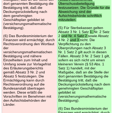
dort genannten Bestätigung die
Überschussbeteiligung
Bestätigung tritt, daß die
festzusetzen. Die Gründe für die
Deckungsrückstellung nach
Abweichung sind der
dem genehmigten
Aufsichtsbehörde schriftlich
Geschäftsplan gebildet ist
mitzuteilen.
(versicherungsmathematische
Bestätigung).
(5) Für Sterbekassen gelten
Absatz 3 Nr. 1 Satz
1,
Nr. 2 Satz
(6) Das Bundesministerium der
2
und Nr. 4 Satz 2
sowie Absatz
Finanzen wird ermächtigt, durch
4 Nr. 2
und 3
nicht. Die
Rechtsverordnung den Wortlaut
Verpflichtung zu den
der
Überprüfungen nach Absatz 3
versicherungsmathematischen
Nr. 1 Satz 2 gilt auch in diesen
Bestätigung und nähere
Fällen. Absatz 3 Nr. 2 Satz 1 gilt,
Einzelheiten zum Inhalt und
sofern es sich nicht um einen
Umfang sowie zur Vorlagefrist
kleineren Verein (§ 53 Abs. 1
des Erläuterungsberichts
Satz 1) handelt, mit der
gemäß Absatz 3 Nr. 2 und
Maßgabe, daß an die Stelle der
Absatz 5 festzulegen. Die
dort genannten Bestätigung die
Ermächtigung kann durch
Bestätigung tritt, daß die
Rechtsverordnung auf die
Deckungsrückstellung nach dem
Bundesanstalt übertragen
genehmigten Geschäftsplan
werden. Diese erläßt die
gebildet ist
Vorschriften im Benehmen mit
(versicherungsmathematische
den Aufsichtsbehörden der
Bestätigung).
Länder.
(6) Das Bundesministerium der
Finanzen wird ermächtigt, durch