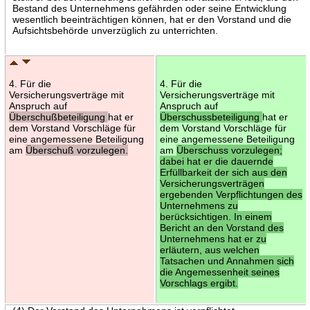
Bestand des Unternehmens gefährden oder seine Entwicklung
wesentlich beeinträchtigen können, hat er den Vorstand und die
Aufsichtsbehörde unverzüglich zu unterrichten.
4. Für die
4. Für die
Versicherungsverträge mit
Versicherungsverträge mit
Anspruch auf
Anspruch auf
Überschußbeteiligung
hat er
Überschussbeteiligung
hat er
dem Vorstand Vorschläge für
dem Vorstand Vorschläge für
eine angemessene Beteiligung
eine angemessene Beteiligung
am
Überschuß vorzulegen.
am
Überschuss vorzulegen;
dabei hat er die dauernde
Erfüllbarkeit der sich aus den
Versicherungsverträgen
ergebenden Verpflichtungen des
Unternehmens zu
berücksichtigen. In einem
Bericht an den Vorstand des
Unternehmens hat er zu
erläutern, aus welchen
Tatsachen und Annahmen sich
die Angemessenheit seines
Vorschlags ergibt.