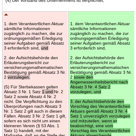
(4) Der Vorstand des Unternehmens ist verpflichtet,
1. dem Verantwortlichen Aktuar
1. dem Verantwortlichen Aktuar
sämtliche Informationen
sämtliche Informationen
zugänglich zu machen, die zur
zugänglich zu machen, die zur
ordnungsgemäßen Erledigung
ordnungsgemäßen Erledigung
seiner Aufgaben gemäß Absatz
seiner Aufgaben gemäß Absatz
3 erforderlich sind,
und
3 erforderlich sind,
2. der Aufsichtsbehörde den
2. der Aufsichtsbehörde den
Erläuterungsbericht zur
Erläuterungsbericht zur
versicherungsmathematischen
versicherungsmathematischen
Bestätigung gemäß Absatz 3 Nr.
Bestätigung gemäß Absatz 3 Nr.
2
vorzulegen.
2
sowie den
Angemessenheitsbericht nach
(5) Für Sterbekassen gelten
Absatz 3 Nr. 4 Satz 2
Absatz 3 Nr. 1 Satz
1 und
Nr. 2
vorzulegen, und
Satz 2 sowie Absatz 4 Nr. 2
nicht. Die Verpflichtung zu den
3. der Aufsichtsbehörde den
Überprüfungen nach Absatz 3
Vorschlag des Verantwortlichen
Nr. 1 Satz 2 gilt auch in diesen
Aktuars gemäß Absatz 3 Nr. 4
Fällen. Absatz 3 Nr. 2 Satz 1 gilt,
Satz 1 unverzüglich vorzulegen
sofern es sich nicht um einen
und mitzuteilen, wenn er
kleineren Verein (§ 53 Abs. 1
beabsichtigt, eine vom
Satz 1) handelt, mit der
Vorschlag des Verantwortlichen
Maßgabe, daß an die Stelle der
Aktuars abweichende