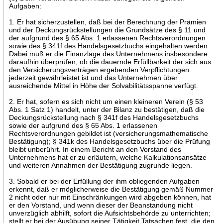
Aufgaben:
1. Er hat sicherzustellen, daß bei der Berechnung der Prämien
und der Deckungsrückstellungen die Grundsätze des § 11 und
der aufgrund des § 65 Abs. 1 erlassenen Rechtsverordnungen
sowie des § 341f des Handelsgesetzbuchs eingehalten werden.
Dabei muß er die Finanzlage des Unternehmens insbesondere
daraufhin überprüfen, ob die dauernde Erfüllbarkeit der sich aus
den Versicherungsverträgen ergebenden Verpflichtungen
jederzeit gewährleistet ist und das Unternehmen über
ausreichende Mittel in Höhe der Solvabilitätsspanne verfügt.
2. Er hat, sofern es sich nicht um einen kleineren Verein (§ 53
Abs. 1 Satz 1) handelt, unter der Bilanz zu bestätigen, daß die
Deckungsrückstellung nach § 341f des Handelsgesetzbuchs
sowie der aufgrund des § 65 Abs. 1 erlassenen
Rechtsverordnungen gebildet ist (versicherungsmathematische
Bestätigung); § 341k des Handelsgesetzbuchs über die Prüfung
bleibt unberührt. In einem Bericht an den Vorstand des
Unternehmens hat er zu erläutern, welche Kalkulationsansätze
und weiteren Annahmen der Bestätigung zugrunde liegen.
3. Sobald er bei der Erfüllung der ihm obliegenden Aufgaben
erkennt, daß er möglicherweise die Bestätigung gemäß Nummer
2 nicht oder nur mit Einschränkungen wird abgeben können, hat
er den Vorstand, und wenn dieser der Beanstandung nicht
unverzüglich abhilft, sofort die Aufsichtsbehörde zu unterrichten;
stellt er bei der Ausübung seiner Tätigkeit Tatsachen fest, die den