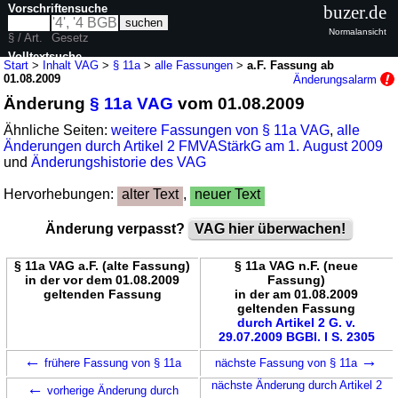
Vorschriftensuche
buzer.de
Normalansicht
§ / Art.
Gesetz
Volltextsuche
Start
>
Inhalt VAG
>
§ 11a
>
alle Fassungen
>
a.F. Fassung ab
01.08.2009
Änderungsalarm
nur in VAG
Änderung
§ 11a VAG
vom 01.08.2009
Ähnliche Seiten:
weitere Fassungen von § 11a VAG
,
alle
Änderungen durch Artikel 2 FMVAStärkG am 1. August 2009
und
Änderungshistorie des VAG
Hervorhebungen:
alter Text
,
neuer Text
Änderung verpasst?
VAG hier überwachen!
§ 11a VAG a.F. (alte Fassung)
§ 11a VAG n.F. (neue
in der vor dem 01.08.2009
Fassung)
geltenden Fassung
in der am 01.08.2009
geltenden Fassung
durch Artikel 2 G. v.
29.07.2009 BGBl. I S. 2305
←
→
frühere Fassung von § 11a
nächste Fassung von § 11a
←
nächste Änderung durch Artikel 2
vorherige Änderung durch