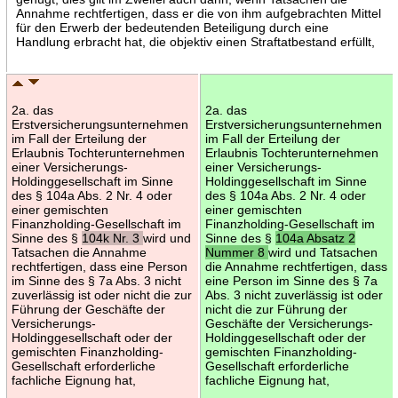
Annahme rechtfertigen, dass er die von ihm aufgebrachten Mittel
für den Erwerb der bedeutenden Beteiligung durch eine
Handlung erbracht hat, die objektiv einen Straftatbestand erfüllt,
2a. das
2a. das
Erstversicherungsunternehmen
Erstversicherungsunternehmen
im Fall der Erteilung der
im Fall der Erteilung der
Erlaubnis Tochterunternehmen
Erlaubnis Tochterunternehmen
einer Versicherungs-
einer Versicherungs-
Holdinggesellschaft im Sinne
Holdinggesellschaft im Sinne
des § 104a Abs. 2 Nr. 4 oder
des § 104a Abs. 2 Nr. 4 oder
einer gemischten
einer gemischten
Finanzholding-Gesellschaft im
Finanzholding-Gesellschaft im
Sinne des §
104k Nr. 3
wird und
Sinne des §
104a Absatz 2
Tatsachen die Annahme
Nummer 8
wird und Tatsachen
rechtfertigen, dass eine Person
die Annahme rechtfertigen, dass
im Sinne des § 7a Abs. 3 nicht
eine Person im Sinne des § 7a
zuverlässig ist oder nicht die zur
Abs. 3 nicht zuverlässig ist oder
Führung der Geschäfte der
nicht die zur Führung der
Versicherungs-
Geschäfte der Versicherungs-
Holdinggesellschaft oder der
Holdinggesellschaft oder der
gemischten Finanzholding-
gemischten Finanzholding-
Gesellschaft erforderliche
Gesellschaft erforderliche
fachliche Eignung hat,
fachliche Eignung hat,