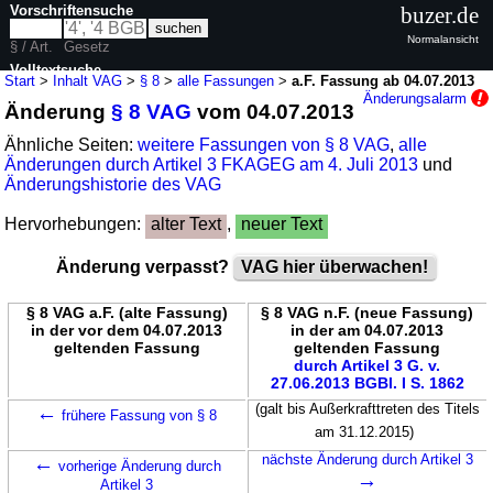
Vorschriftensuche
buzer.de
Normalansicht
§ / Art.
Gesetz
Volltextsuche
Start
>
Inhalt VAG
>
§ 8
>
alle Fassungen
>
a.F. Fassung ab 04.07.2013
Änderungsalarm
Änderung
§ 8 VAG
vom 04.07.2013
nur in VAG
Ähnliche Seiten:
weitere Fassungen von § 8 VAG
,
alle
Änderungen durch Artikel 3 FKAGEG am 4. Juli 2013
und
Änderungshistorie des VAG
Hervorhebungen:
alter Text
,
neuer Text
Änderung verpasst?
VAG hier überwachen!
§ 8 VAG a.F. (alte Fassung)
§ 8 VAG n.F. (neue Fassung)
in der vor dem 04.07.2013
in der am 04.07.2013
geltenden Fassung
geltenden Fassung
durch Artikel 3 G. v.
27.06.2013 BGBl. I S. 1862
←
(galt bis Außerkrafttreten des Titels
frühere Fassung von § 8
am 31.12.2015)
←
nächste Änderung durch Artikel 3
vorherige Änderung durch
→
Artikel 3