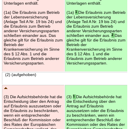
Unterlagen enthält.
Unterlagen enthält.
(1a) Die Erlaubnis zum Betrieb
(1a)
1
Die Erlaubnis zum Betrieb
der Lebensversicherung
der Lebensversicherung
(Anlage Teil A Nr. 19 bis 24) und
(Anlage Teil A Nr. 19 bis 24) und
die Erlaubnis zum Betrieb
die Erlaubnis zum Betrieb
anderer Versicherungssparten
anderer Versicherungssparten
schließen einander aus. Das
schließen einander aus.
2
Das
gleiche gilt für die Erlaubnis zum
gleiche gilt für die Erlaubnis zum
Betrieb der
Betrieb der
Krankenversicherung im Sinne
Krankenversicherung im Sinne
des § 12 Abs. 1 und die
des § 12 Abs. 1 und die
Erlaubnis zum Betrieb anderer
Erlaubnis zum Betrieb anderer
Versicherungssparten.
Versicherungssparten.
(2) (aufgehoben)
(3) Die Aufsichtsbehörde hat die
(3)
1
Die Aufsichtsbehörde hat
Entscheidung über den Antrag
die Entscheidung über den
auf Erlaubnis auszusetzen oder
Antrag auf Erlaubnis
die Erlaubnis zu beschränken,
auszusetzen oder die Erlaubnis
wenn ein entsprechender
zu beschränken, wenn ein
Beschluß der Kommission oder
entsprechender Beschluß der
des Rates der Europäischen
Kommission oder des Rates der
Gemeinschaften vorliegt, der
Europäischen Gemeinschaften