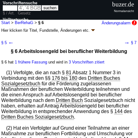
Vorschriftensuche
buzer.de
Normalansicht
§ / Art.
Gesetz
Volltextsuche
Start
>
BerRehaG
>
§ 6
Änderungsalarm
Hier klicken für
Titel, Fundstelle, Änderungen
etc.
nur in BerRehaG
§ 6 - Berufliches Rehabilitierungsgesetz
←
→
§ 5
§ 7
(BerRehaG)
§ 6 Arbeitslosengeld bei beruflicher Weiterbildung
neugefasst durch B. v. 01.07.1997
BGBl. I S. 1625
; zuletzt geändert durch
Artikel 5
G. v. 25.02.2025
BGBl. 2025 I Nr. 63
§ 6 hat
1 frühere Fassung
und wird in
3 Vorschriften zitiert
Geltung ab 01.07.1994; FNA: 255-1
Wiedergutmachung
nationalsozialistischen Unrechts, Bereinigung von DDR-Unrecht
(1) Verfolgte, die an nach §
81
Absatz 1 Nummer 3 in
11 weitere Fassungen
|
Drucksachen / Entwurf / Begründung
|
Verbindung mit den §§
176
bis
180
des
Dritten Buches
wird in 33 Vorschriften zitiert
Sozialgesetzbuch
für die Förderung zugelassenen
Maßnahmen der beruflichen Weiterbildung teilnehmen und
Zweiter Abschnitt Bevorzugte berufliche Fortbildung und
die einen Anspruch auf Arbeitslosengeld bei beruflicher
Umschulung
Weiterbildung nach dem
Dritten Buch
Sozialgesetzbuch nicht
haben, erhalten auf Antrag Arbeitslosengeld bei beruflicher
Weiterbildung in entsprechender Anwendung des §
144
des
Dritten Buches Sozialgesetzbuch
.
(2) Hat ein Verfolgter auf Grund einer Teilnahme an einer
Maßnahme zur beruflichen Fortbildung und Umschulung vor