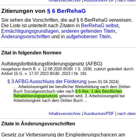
Inhaltsverzeichnis
|
Ausdrucken/PDF
|
nach oben
Zitierungen von
§ 6 BerRehaG
Sie sehen die Vorschriften, die auf § 6 BerRehaG verweisen.
Die Liste ist unterteilt nach Zitaten in
BerRehaG selbst
,
Ermächtigungsgrundlagen
,
anderen geltenden Titeln
,
Änderungsvorschriften
und in
aufgehobenen Titeln
.
Zitat in folgenden Normen
Aufstiegsfortbildungsförderungsgesetz (AFBG)
neugefasst durch B. v. 12.08.2020 BGBl. I S. 1936; zuletzt geändert durch
Artikel 15 G. v. 17.07.2023 BGBl. 2023 I Nr. 191
§ 3 AFBG Ausschluss der Förderung
(vom 01.04.2024)
... Arbeitslosengeld bei beruflicher Weiterbildung nach dem Dritten
Buch Sozialgesetzbuch oder nach
§ 6 Abs. 1 des Beruflichen
Rehabilitierungsgesetzes
geleistet wird, 3. Arbeitslosengeld bei
Arbeitslosigkeit nach dem Dritten Buch ...
Inhaltsverzeichnis
|
Ausdrucken/PDF
|
nach oben
Zitate in Änderungsvorschriften
Gesetz zur Verbesserung der Eingliederungschancen am