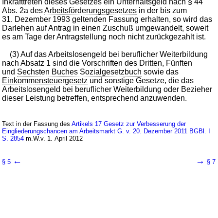
Inkrafttreten dieses Gesetzes ein Unterhaltsgeld nach § 44
Abs. 2a des
Arbeitsförderungsgesetzes
in der bis zum
31. Dezember 1993 geltenden Fassung erhalten, so wird das
Darlehen auf Antrag in einen Zuschuß umgewandelt, soweit
es am Tage der Antragstellung noch nicht zurückgezahlt ist.
(3) Auf das Arbeitslosengeld bei beruflicher Weiterbildung
nach Absatz 1 sind die Vorschriften des Dritten, Fünften
und
Sechsten Buches Sozialgesetzbuch
sowie das
Einkommensteuergesetz
und sonstige Gesetze, die das
Arbeitslosengeld bei beruflicher Weiterbildung oder Bezieher
dieser Leistung betreffen, entsprechend anzuwenden.
Text in der Fassung des
Artikels 17 Gesetz zur Verbesserung der
Eingliederungschancen am Arbeitsmarkt G. v. 20. Dezember 2011 BGBl. I
S. 2854
m.W.v. 1. April 2012
←
→
§ 5
§ 7