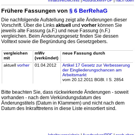
Inhaltsverzeichnis
|
Ausdrucken/PDF
|
nach oben
Frühere Fassungen von
§ 6 BerRehaG
Die nachfolgende Aufstellung zeigt alle Änderungen dieser
Vorschrift. Über die Links
aktuell
und
vorher
können Sie
jeweils alte Fassung (a.F.) und neue Fassung (n.F.)
vergleichen. Beim Änderungsgesetz finden Sie dessen
Volltext sowie die Begründung des Gesetzgebers.
vergleichen
mWv
neue Fassung durch
mit
(verkündet)
aktuell
vorher
01.04.2012
Artikel 17 Gesetz zur Verbesserung
der Eingliederungschancen am
Arbeitsmarkt
vom 20.12.2011 BGBl. I S. 2854
Bitte beachten Sie, dass rückwirkende Änderungen - soweit
vorhanden - nach dem Verkündungsdatum des
Änderungstitels (Datum in Klammern) und nicht nach dem
Datum des Inkrafttretens in diese Liste einsortiert sind.