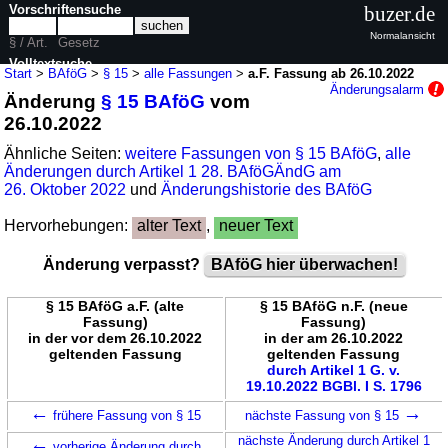
Vorschriftensuche
buzer.de
Normalansicht
§ / Art.
Gesetz
Volltextsuche
Start
>
BAföG
>
§ 15
>
alle Fassungen
>
a.F. Fassung ab 26.10.2022
Änderungsalarm
Änderung
§ 15 BAföG
vom
nur in BAföG
26.10.2022
Ähnliche Seiten:
weitere Fassungen von § 15 BAföG
,
alle
Änderungen durch Artikel 1 28. BAföGÄndG am
26. Oktober 2022
und
Änderungshistorie des BAföG
Hervorhebungen:
alter Text
,
neuer Text
Änderung verpasst?
BAföG hier überwachen!
§ 15 BAföG a.F. (alte
§ 15 BAföG n.F. (neue
Fassung)
Fassung)
in der vor dem 26.10.2022
in der am 26.10.2022
geltenden Fassung
geltenden Fassung
durch Artikel 1 G. v.
19.10.2022 BGBl. I S. 1796
←
→
frühere Fassung von § 15
nächste Fassung von § 15
←
nächste Änderung durch Artikel 1
vorherige Änderung durch