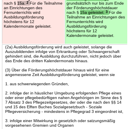
nach §
15a.
2
Für die Teilnahme
grundsätzlich nur bis zum Ende
an Einrichtungen des
der Förderungshöchstdauer
Fernunterrichts wird
nach §
15a geleistet.
3
Für die
Ausbildungsförderung
Teilnahme an Einrichtungen des
höchstens für 12
Fernunterrichts wird
Kalendermonate geleistet.
Ausbildungsförderung
höchstens für 12
Kalendermonate geleistet.
(2a) Ausbildungsförderung wird auch geleistet, solange die
Auszubildenden infolge von Erkrankung oder Schwangerschaft
gehindert sind, die Ausbildung durchzuführen, nicht jedoch über
das Ende des dritten Kalendermonats hinaus.
(3) Über die Förderungshöchstdauer hinaus wird für eine
angemessene Zeit Ausbildungsförderung geleistet, wenn sie
1. aus schwerwiegenden Gründen,
2. infolge der in häuslicher Umgebung erfolgenden Pflege eines
oder einer pflegebedürftigen nahen Angehörigen im Sinne des §
7 Absatz 3 des Pflegezeitgesetzes, der oder die nach den §§ 14
und 15 des Elften Buches Sozialgesetzbuch - Soziale
Pflegeversicherung - mindestens in Pflegegrad 3 eingeordnet ist,
3. infolge einer Mitwirkung in gesetzlich oder satzungsmäßig
vorgesehenen Gremien und Organen