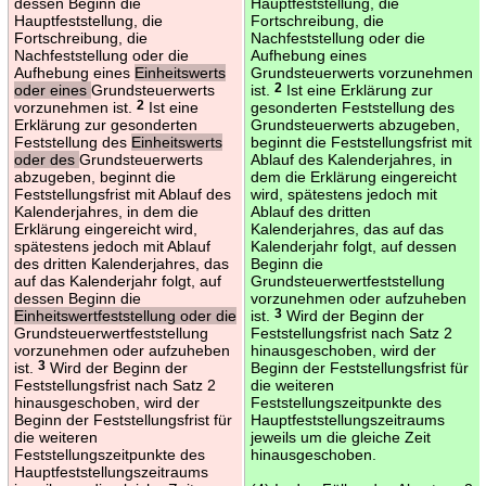
dessen Beginn die
Hauptfeststellung, die
Hauptfeststellung, die
Fortschreibung, die
Fortschreibung, die
Nachfeststellung oder die
Nachfeststellung oder die
Aufhebung eines
Aufhebung eines
Einheitswerts
Grundsteuerwerts vorzunehmen
oder eines
Grundsteuerwerts
ist.
2
Ist eine Erklärung zur
vorzunehmen ist.
2
Ist eine
gesonderten Feststellung des
Erklärung zur gesonderten
Grundsteuerwerts abzugeben,
Feststellung des
Einheitswerts
beginnt die Feststellungsfrist mit
oder des
Grundsteuerwerts
Ablauf des Kalenderjahres, in
abzugeben, beginnt die
dem die Erklärung eingereicht
Feststellungsfrist mit Ablauf des
wird, spätestens jedoch mit
Kalenderjahres, in dem die
Ablauf des dritten
Erklärung eingereicht wird,
Kalenderjahres, das auf das
spätestens jedoch mit Ablauf
Kalenderjahr folgt, auf dessen
des dritten Kalenderjahres, das
Beginn die
auf das Kalenderjahr folgt, auf
Grundsteuerwertfeststellung
dessen Beginn die
vorzunehmen oder aufzuheben
Einheitswertfeststellung oder die
ist.
3
Wird der Beginn der
Grundsteuerwertfeststellung
Feststellungsfrist nach Satz 2
vorzunehmen oder aufzuheben
hinausgeschoben, wird der
ist.
3
Wird der Beginn der
Beginn der Feststellungsfrist für
Feststellungsfrist nach Satz 2
die weiteren
hinausgeschoben, wird der
Feststellungszeitpunkte des
Beginn der Feststellungsfrist für
Hauptfeststellungszeitraums
die weiteren
jeweils um die gleiche Zeit
Feststellungszeitpunkte des
hinausgeschoben.
Hauptfeststellungszeitraums