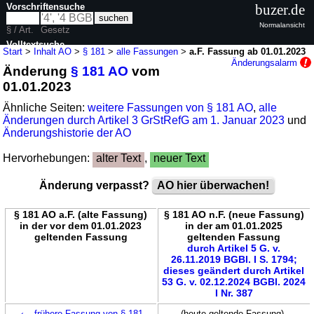
Vorschriftensuche
buzer.de
Normalansicht
§ / Art.
Gesetz
Volltextsuche
Start
>
Inhalt AO
>
§ 181
>
alle Fassungen
>
a.F. Fassung ab 01.01.2023
Änderungsalarm
Änderung
§ 181 AO
vom
nur in AO
01.01.2023
Ähnliche Seiten:
weitere Fassungen von § 181 AO
,
alle
Änderungen durch Artikel 3 GrStRefG am 1. Januar 2023
und
Änderungshistorie der AO
Hervorhebungen:
alter Text
,
neuer Text
Änderung verpasst?
AO hier überwachen!
§ 181 AO a.F. (alte Fassung)
§ 181 AO n.F. (neue Fassung)
in der vor dem 01.01.2023
in der am 01.01.2025
geltenden Fassung
geltenden Fassung
durch Artikel 5 G. v.
26.11.2019 BGBl. I S. 1794;
dieses geändert durch Artikel
53 G. v. 02.12.2024 BGBl. 2024
I Nr. 387
←
frühere Fassung von § 181
(heute geltende Fassung)