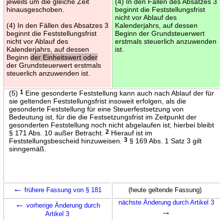
jeweils um die gleiche Zeit
(4) In den Fällen des Absatzes 3
hinausgeschoben.
beginnt die Feststellungsfrist
nicht vor Ablauf des
(4) In den Fällen des Absatzes 3
Kalenderjahrs, auf dessen
beginnt die Feststellungsfrist
Beginn der Grundsteuerwert
nicht vor Ablauf des
erstmals steuerlich anzuwenden
Kalenderjahrs, auf dessen
ist.
Beginn
der Einheitswert oder
der Grundsteuerwert erstmals
steuerlich anzuwenden ist.
(5)
1
Eine gesonderte Feststellung kann auch nach Ablauf der für
sie geltenden Feststellungsfrist insoweit erfolgen, als die
gesonderte Feststellung für eine Steuerfestsetzung von
Bedeutung ist, für die die Festsetzungsfrist im Zeitpunkt der
gesonderten Feststellung noch nicht abgelaufen ist; hierbei bleibt
§ 171 Abs. 10 außer Betracht.
2
Hierauf ist im
Feststellungsbescheid hinzuweisen.
3
§ 169 Abs. 1 Satz 3 gilt
sinngemäß.
←
frühere Fassung von § 181
(heute geltende Fassung)
←
nächste Änderung durch Artikel 3
vorherige Änderung durch
→
Artikel 3