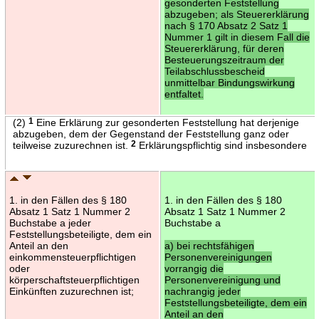
gesonderten Feststellung
abzugeben; als Steuererklärung
nach § 170 Absatz 2 Satz 1
Nummer 1 gilt in diesem Fall die
Steuererklärung, für deren
Besteuerungszeitraum der
Teilabschlussbescheid
unmittelbar Bindungswirkung
entfaltet.
(2)
1
Eine Erklärung zur gesonderten Feststellung hat derjenige
abzugeben, dem der Gegenstand der Feststellung ganz oder
teilweise zuzurechnen ist.
2
Erklärungspflichtig sind insbesondere
1. in den Fällen des § 180
1. in den Fällen des § 180
Absatz 1 Satz 1 Nummer 2
Absatz 1 Satz 1 Nummer 2
Buchstabe a jeder
Buchstabe a
Feststellungsbeteiligte, dem ein
Anteil an den
a) bei rechtsfähigen
einkommensteuerpflichtigen
Personenvereinigungen
oder
vorrangig die
körperschaftsteuerpflichtigen
Personenvereinigung und
Einkünften zuzurechnen ist;
nachrangig jeder
Feststellungsbeteiligte, dem ein
Anteil an den