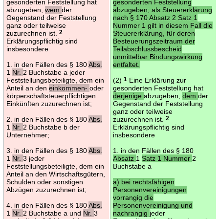
gesonderten Feststellung hat
gesonderten Feststellung
abzugeben,
wem
der
abzugeben; als Steuererklärung
Gegenstand der Feststellung
nach § 170 Absatz 2 Satz 1
ganz oder teilweise
Nummer 1 gilt in diesem Fall die
zuzurechnen ist.
2
Steuererklärung, für deren
Erklärungspflichtig sind
Besteuerungszeitraum der
insbesondere
Teilabschlussbescheid
unmittelbar Bindungswirkung
1. in den Fällen des § 180
Abs.
entfaltet.
1
Nr.
2 Buchstabe a jeder
Feststellungsbeteiligte, dem ein
(2)
1
Eine Erklärung zur
Anteil an den
einkommen-
oder
gesonderten Feststellung hat
körperschaftsteuerpflichtigen
derjenige
abzugeben,
dem
der
Einkünften zuzurechnen ist;
Gegenstand der Feststellung
ganz oder teilweise
2. in den Fällen des § 180
Abs.
zuzurechnen ist.
2
1
Nr.
2 Buchstabe b der
Erklärungspflichtig sind
Unternehmer;
insbesondere
3. in den Fällen des § 180
Abs.
1. in den Fällen des § 180
1
Nr.
3 jeder
Absatz
1
Satz 1 Nummer
2
Feststellungsbeteiligte, dem ein
Buchstabe a
Anteil an den Wirtschaftsgütern,
Schulden oder sonstigen
a) bei rechtsfähigen
Abzügen zuzurechnen ist;
Personenvereinigungen
vorrangig die
4. in den Fällen des § 180
Abs.
Personenvereinigung und
1
Nr.
2 Buchstabe a und
Nr.
3
nachrangig
jeder