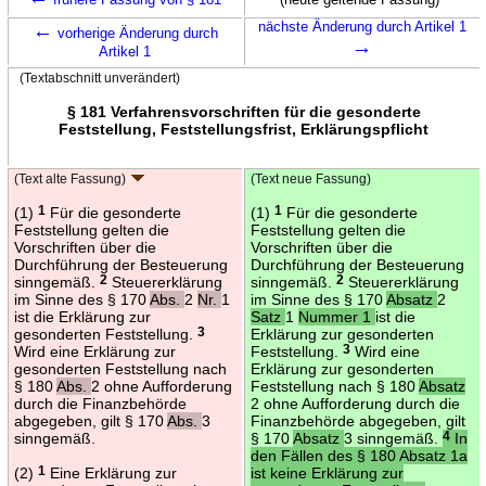
←
nächste Änderung durch Artikel 1
vorherige Änderung durch
→
Artikel 1
(Textabschnitt unverändert)
§ 181 Verfahrensvorschriften für die gesonderte
Feststellung, Feststellungsfrist, Erklärungspflicht
(Text alte Fassung)
(Text neue Fassung)
(1)
1
Für die gesonderte
(1)
1
Für die gesonderte
Feststellung gelten die
Feststellung gelten die
Vorschriften über die
Vorschriften über die
Durchführung der Besteuerung
Durchführung der Besteuerung
sinngemäß.
2
Steuererklärung
sinngemäß.
2
Steuererklärung
im Sinne des § 170
Abs.
2
Nr.
1
im Sinne des § 170
Absatz
2
ist die Erklärung zur
Satz
1
Nummer 1
ist die
gesonderten Feststellung.
3
Erklärung zur gesonderten
Wird eine Erklärung zur
Feststellung.
3
Wird eine
gesonderten Feststellung nach
Erklärung zur gesonderten
§ 180
Abs.
2 ohne Aufforderung
Feststellung nach § 180
Absatz
durch die Finanzbehörde
2 ohne Aufforderung durch die
abgegeben, gilt § 170
Abs.
3
Finanzbehörde abgegeben, gilt
sinngemäß.
§ 170
Absatz
3 sinngemäß.
4
In
den Fällen des § 180 Absatz 1a
(2)
1
Eine Erklärung zur
ist keine Erklärung zur