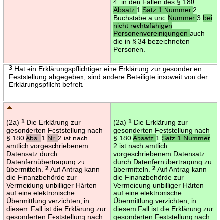
4. in den Fällen des § 180
Absatz
1
Satz 1 Nummer
2
Buchstabe a und
Nummer
3
bei
nicht rechtsfähigen
Personenvereinigungen
auch
die in § 34 bezeichneten
Personen.
3
Hat ein Erklärungspflichtiger eine Erklärung zur gesonderten
Feststellung abgegeben, sind andere Beteiligte insoweit von der
Erklärungspflicht befreit.
(2a)
1
Die Erklärung zur
(2a)
1
Die Erklärung zur
gesonderten Feststellung nach
gesonderten Feststellung nach
§ 180
Abs.
1
Nr.
2 ist nach
§ 180
Absatz
1
Satz 1 Nummer
amtlich vorgeschriebenem
2 ist nach amtlich
Datensatz durch
vorgeschriebenem Datensatz
Datenfernübertragung zu
durch Datenfernübertragung zu
übermitteln.
2
Auf Antrag kann
übermitteln.
2
Auf Antrag kann
die Finanzbehörde zur
die Finanzbehörde zur
Vermeidung unbilliger Härten
Vermeidung unbilliger Härten
auf eine elektronische
auf eine elektronische
Übermittlung verzichten; in
Übermittlung verzichten; in
diesem Fall ist die Erklärung zur
diesem Fall ist die Erklärung zur
gesonderten Feststellung nach
gesonderten Feststellung nach