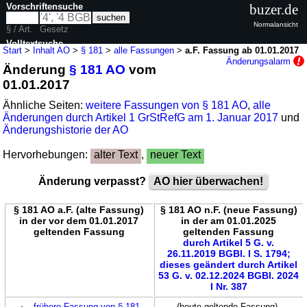
Vorschriftensuche
buzer.de
Normalansicht
§ / Art.
Gesetz
Volltextsuche
Start
>
Inhalt AO
>
§ 181
>
alle Fassungen
>
a.F. Fassung ab 01.01.2017
Änderungsalarm
Änderung
§ 181 AO
vom
nur in AO
01.01.2017
Ähnliche Seiten:
weitere Fassungen von § 181 AO
,
alle
Änderungen durch Artikel 1 GrStRefG am 1. Januar 2017
und
Änderungshistorie der AO
Hervorhebungen:
alter Text
,
neuer Text
Änderung verpasst?
AO hier überwachen!
§ 181 AO a.F. (alte Fassung)
§ 181 AO n.F. (neue Fassung)
in der vor dem 01.01.2017
in der am 01.01.2025
geltenden Fassung
geltenden Fassung
durch Artikel 5 G. v.
26.11.2019 BGBl. I S. 1794;
dieses geändert durch Artikel
53 G. v. 02.12.2024 BGBl. 2024
I Nr. 387
←
frühere Fassung von § 181
(heute geltende Fassung)