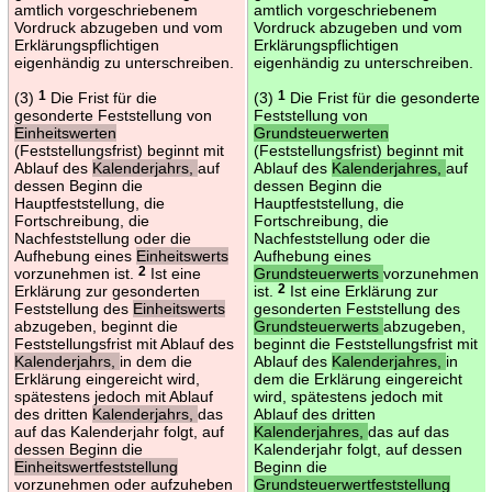
amtlich vorgeschriebenem
amtlich vorgeschriebenem
Vordruck abzugeben und vom
Vordruck abzugeben und vom
Erklärungspflichtigen
Erklärungspflichtigen
eigenhändig zu unterschreiben.
eigenhändig zu unterschreiben.
(3)
1
Die Frist für die
(3)
1
Die Frist für die gesonderte
gesonderte Feststellung von
Feststellung von
Einheitswerten
Grundsteuerwerten
(Feststellungsfrist) beginnt mit
(Feststellungsfrist) beginnt mit
Ablauf des
Kalenderjahrs,
auf
Ablauf des
Kalenderjahres,
auf
dessen Beginn die
dessen Beginn die
Hauptfeststellung, die
Hauptfeststellung, die
Fortschreibung, die
Fortschreibung, die
Nachfeststellung oder die
Nachfeststellung oder die
Aufhebung eines
Einheitswerts
Aufhebung eines
vorzunehmen ist.
2
Ist eine
Grundsteuerwerts
vorzunehmen
Erklärung zur gesonderten
ist.
2
Ist eine Erklärung zur
Feststellung des
Einheitswerts
gesonderten Feststellung des
abzugeben, beginnt die
Grundsteuerwerts
abzugeben,
Feststellungsfrist mit Ablauf des
beginnt die Feststellungsfrist mit
Kalenderjahrs,
in dem die
Ablauf des
Kalenderjahres,
in
Erklärung eingereicht wird,
dem die Erklärung eingereicht
spätestens jedoch mit Ablauf
wird, spätestens jedoch mit
des dritten
Kalenderjahrs,
das
Ablauf des dritten
auf das Kalenderjahr folgt, auf
Kalenderjahres,
das auf das
dessen Beginn die
Kalenderjahr folgt, auf dessen
Einheitswertfeststellung
Beginn die
vorzunehmen oder aufzuheben
Grundsteuerwertfeststellung