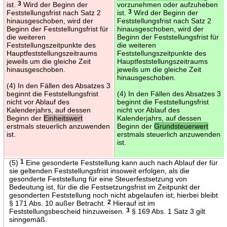
ist.
3
Wird der Beginn der
vorzunehmen oder aufzuheben
Feststellungsfrist nach Satz 2
ist.
3
Wird der Beginn der
hinausgeschoben, wird der
Feststellungsfrist nach Satz 2
Beginn der Feststellungsfrist für
hinausgeschoben, wird der
die weiteren
Beginn der Feststellungsfrist für
Feststellungszeitpunkte des
die weiteren
Hauptfeststellungszeitraums
Feststellungszeitpunkte des
jeweils um die gleiche Zeit
Hauptfeststellungszeitraums
hinausgeschoben.
jeweils um die gleiche Zeit
hinausgeschoben.
(4) In den Fällen des Absatzes 3
beginnt die Feststellungsfrist
(4) In den Fällen des Absatzes 3
nicht vor Ablauf des
beginnt die Feststellungsfrist
Kalenderjahrs, auf dessen
nicht vor Ablauf des
Beginn der
Einheitswert
Kalenderjahrs, auf dessen
erstmals steuerlich anzuwenden
Beginn der
Grundsteuerwert
ist.
erstmals steuerlich anzuwenden
ist.
(5)
1
Eine gesonderte Feststellung kann auch nach Ablauf der für
sie geltenden Feststellungsfrist insoweit erfolgen, als die
gesonderte Feststellung für eine Steuerfestsetzung von
Bedeutung ist, für die die Festsetzungsfrist im Zeitpunkt der
gesonderten Feststellung noch nicht abgelaufen ist; hierbei bleibt
§ 171 Abs. 10 außer Betracht.
2
Hierauf ist im
Feststellungsbescheid hinzuweisen.
3
§ 169 Abs. 1 Satz 3 gilt
sinngemäß.