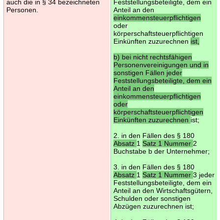
auch die in § 34 bezeichneten
Feststellungsbeteiligte, dem ein
Personen.
Anteil an den
einkommensteuerpflichtigen
oder
körperschaftsteuerpflichtigen
Einkünften zuzurechnen
ist,
b) bei nicht rechtsfähigen
Personenvereinigungen und in
sonstigen Fällen jeder
Feststellungsbeteiligte, dem ein
Anteil an den
einkommensteuerpflichtigen
oder
körperschaftsteuerpflichtigen
Einkünften zuzurechnen
ist;
2. in den Fällen des § 180
Absatz
1
Satz 1 Nummer
2
Buchstabe b der Unternehmer;
3. in den Fällen des § 180
Absatz
1
Satz 1 Nummer
3 jeder
Feststellungsbeteiligte, dem ein
Anteil an den Wirtschaftsgütern,
Schulden oder sonstigen
Abzügen zuzurechnen ist;