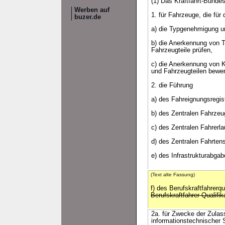
(1) Das Kraftfahrt-Bund
Werben auf
1. für Fahrzeuge, die fü
buzer.de
a) die Typgenehmigung u
b) die Anerkennung von 
Fahrzeugteile prüfen,
c) die Anerkennung von K
und Fahrzeugteilen bewe
2. die Führung
a) des Fahreignungsregis
b) des Zentralen Fahrzeu
c) des Zentralen Fahrerl
d) des Zentralen Fahrten
e) des Infrastrukturabga
(Text alte Fassung)
f) des Berufskraftfahrerqu
Berufskraftfahrer-Qualifi
2a. für Zwecke der Zulas
informationstechnischer S