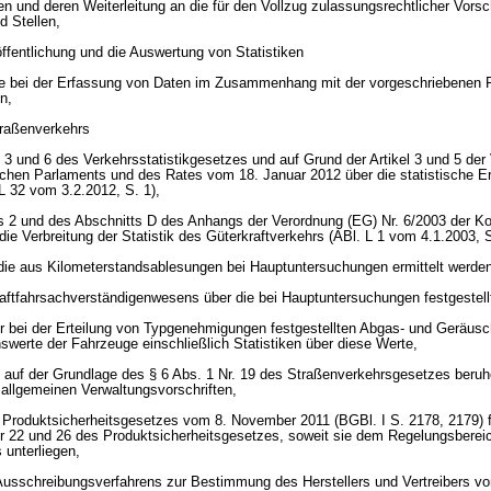
n und deren Weiterleitung an die für den Vollzug zulassungsrechtlicher Vorsch
 Stellen,
röffentlichung und die Auswertung von Statistiken
die bei der Erfassung von Daten im Zusammenhang mit der vorgeschriebenen 
n,
traßenverkehrs
 3 und 6 des Verkehrsstatistikgesetzes und auf Grund der Artikel 3 und 5 der
chen Parlaments und des Rates vom 18. Januar 2012 über die statistische E
L 32 vom 3.2.2012, S. 1),
els 2 und des Abschnitts D des Anhangs der Verordnung (EG) Nr. 6/2003 der
ie Verbreitung der Statistik des Güterkraftverkehrs (ABl. L 1 vom 4.1.2003, 
 die aus Kilometerstandsablesungen bei Hauptuntersuchungen ermittelt werde
aftfahrsachverständigenwesens über die bei Hauptuntersuchungen festgestel
der bei der Erteilung von Typgenehmigungen festgestellten Abgas- und Geräus
swerte der Fahrzeuge einschließlich Statistiken über diese Werte,
 auf der Grundlage des § 6 Abs. 1 Nr. 19 des Straßenverkehrsgesetzes beru
allgemeinen Verwaltungsvorschriften,
 Produktsicherheitsgesetzes vom 8. November 2011 (BGBl. I S. 2178, 2179) f
 22 und 26 des Produktsicherheitsgesetzes, soweit sie dem Regelungsberei
unterliegen,
Ausschreibungsverfahrens zur Bestimmung des Herstellers und Vertreibers vo