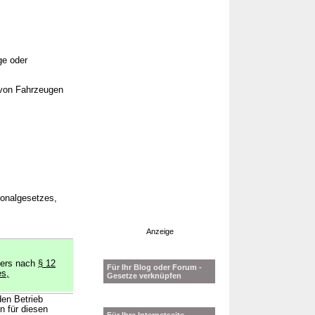
ge oder
g von Fahrzeugen
sonalgesetzes,
Anzeige
sters nach
§ 12
Für Ihr Blog oder Forum -
es,
Gesetze verknüpfen
den Betrieb
n für diesen