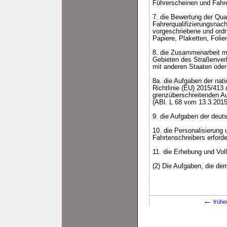
Führerscheinen und Fahre
7. die Bewertung der Qua
Fahrerqualifizierungsnac
vorgeschriebene und ord
Papiere, Plaketten, Foli
8. die Zusammenarbeit mi
Gebieten des Straßenverk
mit anderen Staaten ode
8a. die Aufgaben der nat
Richtlinie (EU) 2015/413
grenzüberschreitenden Au
(ABl. L 68 vom 13.3.2015,
9. die Aufgaben der deuts
10. die Personalisierung
Fahrtenschreibers erforde
11. die Erhebung und Vol
(2) Die Aufgaben, die de
←
frühe