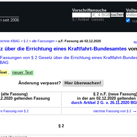
Vorschriftensuche
Vollt
§ / Artikel
Gesetz
n seit 2006
nu
zeichnis KBAG
>
§ 2
>
alle Fassungen
>
a.F. Fassung ab 02.12.2020
Ma
tz über die Errichtung eines Kraftfahrt-Bundesamtes
vom
 Fassungen von § 2 Gesetz über die Errichtung eines Kraftfahrt-Bund
KBAG
Text
,
neuer Text
Änderung verpasst?
Hier überwachen!
. (alte Fassung)
§ 2 n.F. (neue Fassung
12.2020 geltenden Fassung
in der am 02.12.2020 geltende
durch Artikel 2 G. v. 26.11.2020 BG
re Fassung von § 2
nächste Fassung von § 2
§ 2