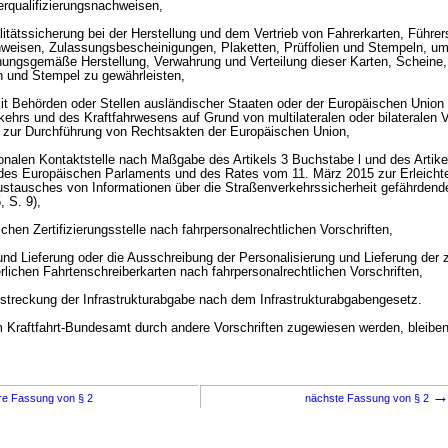
rqualifizierungsnachweisen,
litätssicherung bei der Herstellung und dem Vertrieb von Fahrerkarten, Führer
hweisen, Zulassungsbescheinigungen, Plaketten, Prüffolien und Stempeln, um
nungsgemäße Herstellung, Verwahrung und Verteilung dieser Karten, Scheine
en und Stempel zu gewährleisten,
t Behörden oder Stellen ausländischer Staaten oder der Europäischen Union
ehrs und des Kraftfahrwesens auf Grund von multilateralen oder bilateralen 
r zur Durchführung von Rechtsakten der Europäischen Union,
ionalen Kontaktstelle nach Maßgabe des Artikels 3 Buchstabe l und des Artike
 des Europäischen Parlaments und des Rates vom 11. März 2015 zur Erleicht
stausches von Informationen über die Straßenverkehrssicherheit gefährdende
 S. 9),
chen Zertifizierungsstelle nach fahrpersonalrechtlichen Vorschriften,
 und Lieferung oder die Ausschreibung der Personalisierung und Lieferung der
rlichen Fahrtenschreiberkarten nach fahrpersonalrechtlichen Vorschriften,
lstreckung der Infrastrukturabgabe nach dem Infrastrukturabgabengesetz.
m Kraftfahrt-Bundesamt durch andere Vorschriften zugewiesen werden, bleiben
re Fassung von § 2
nächste Fassung von § 2