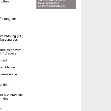
Für Ihre Internetseite -
riften
Ticker aktuellste
Gesetzesänderungen
Führung der
 Verordnung (EU)
rfassung des
 Kommission vom
S. 45) sowie
n und
lten Mängel,
chemissions-
henden
ür alle Produkte
ch des
n