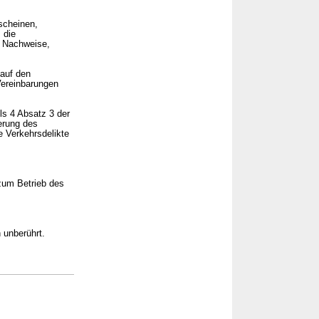
scheinen,
 die
, Nachweise,
 auf den
Vereinbarungen
ls 4 Absatz 3 der
erung des
 Verkehrsdelikte
 zum Betrieb des
 unberührt.
→