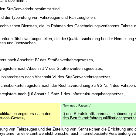
esamt übernimmt
r den Straßenverkehr bestimmt sind,
nd die Typprüfung von Fahrzeugen und Fahrzeugteilen,
Technischen Diensten, die im Rahmen des Genehmigungsverfahrens Fahrzeu
onformitätsbewertungsstellen, die die Qualitätssicherung bei der Herstellun
rten und überwachen,
ters nach Abschnitt IV des Straßenverkehrsgesetzes,
gregisters nach Abschnitt V des Straßenverkehrsgesetzes,
aubnisregisters nach Abschnitt VI des Straßenverkehrsgesetzes,
schreiberkartenregisters nach der Rechtsverordnung zu § 2 Nr. 4 des Fahrper
beregisters nach § 6 Absatz 1 Satz 1 des Infrastrukturabgabengesetzes,
(Text neue Fassung)
alifikationsregisters nach
dem
f) des Berufskraftfahrerqualifikationsregi
kations-Gesetz,
des Berufskraftfahrerqualifikationsgesetz
sung von Fahrzeugen und der Zuteilung von Kennzeichen die Errichtung und 
ysteme für eine zentrale elektronische, auch internetbasierte Verarbeitung vo