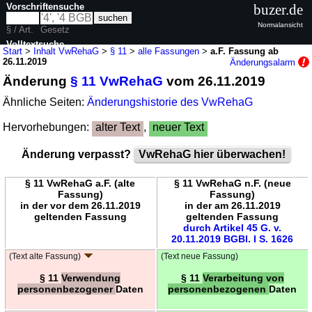
Vorschriftensuche
buzer.de
Normalansicht
§ / Art.
Gesetz
Volltextsuche
Start
>
Inhalt VwRehaG
>
§ 11
>
alle Fassungen
>
a.F. Fassung ab
26.11.2019
Änderungsalarm
nur in VwRehaG
Änderung
§ 11 VwRehaG
vom 26.11.2019
Ähnliche Seiten:
Änderungshistorie des VwRehaG
Hervorhebungen:
alter Text
,
neuer Text
Änderung verpasst?
VwRehaG hier überwachen!
§ 11 VwRehaG a.F. (alte
§ 11 VwRehaG n.F. (neue
Fassung)
Fassung)
in der vor dem 26.11.2019
in der am 26.11.2019
geltenden Fassung
geltenden Fassung
durch Artikel 45 G. v.
20.11.2019 BGBl. I S. 1626
(Text alte Fassung)
(Text neue Fassung)
§ 11
Verwendung
§ 11
Verarbeitung von
personenbezogener
Daten
personenbezogenen
Daten