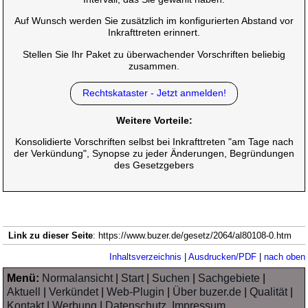
Auf Wunsch werden Sie zusätzlich im konfigurierten Abstand vor
Inkrafttreten erinnert.
Stellen Sie Ihr Paket zu überwachender Vorschriften beliebig
zusammen.
Rechtskataster - Jetzt anmelden!
Weitere Vorteile:
Konsolidierte Vorschriften selbst bei Inkrafttreten "am Tage nach
der Verkündung", Synopse zu jeder Änderungen, Begründungen
des Gesetzgebers
Link zu dieser Seite
: https://www.buzer.de/gesetz/2064/al80108-0.htm
Inhaltsverzeichnis
|
Ausdrucken/PDF
|
nach oben
Menü:
Normalansicht
|
Start
|
Suchen
|
Sachgebiete
|
Aktuell
|
Verkündet
|
Web-Plugin
|
Über buzer.de
|
Qualität
|
Kontakt
|
Werbung
|
Datenschutz, Impressum