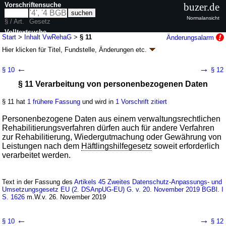
Vorschriftensuche
buzer.de
Normalansicht
§ / Art.
Gesetz
Volltextsuche
Start
>
Inhalt VwRehaG
>
§ 11
Änderungsalarm
Hier klicken für
Titel, Fundstelle, Änderungen
etc.
nur in VwRehaG
§ 11 - Verwaltungsrechtliches
←
→
§ 10
§ 12
Rehabilitierungsgesetz (VwRehaG)
§ 11 Verarbeitung von personenbezogenen Daten
neugefasst durch B. v. 01.07.1997
BGBl. I S. 1620
; zuletzt geändert durch
Artikel 4
G. v. 25.02.2025
BGBl. 2025 I Nr. 63
§ 11 hat
1 frühere Fassung
und wird in
1 Vorschrift zitiert
Geltung ab 01.07.1994; FNA: 254-1
Wiedergutmachung
nationalsozialistischen Unrechts, Bereinigung von DDR-Unrecht
Personenbezogene Daten aus einem verwaltungsrechtlichen
8 weitere Fassungen
|
Drucksachen / Entwurf / Begründung
|
Rehabilitierungsverfahren dürfen auch für andere Verfahren
wird in 26 Vorschriften zitiert
zur Rehabilitierung, Wiedergutmachung oder Gewährung von
Leistungen nach dem
Häftlingshilfegesetz
soweit erforderlich
verarbeitet werden.
Text in der Fassung des
Artikels 45 Zweites Datenschutz-Anpassungs- und
Umsetzungsgesetz EU (2. DSAnpUG-EU) G. v. 20. November 2019 BGBl. I
S. 1626
m.W.v. 26. November 2019
←
→
§ 10
§ 12