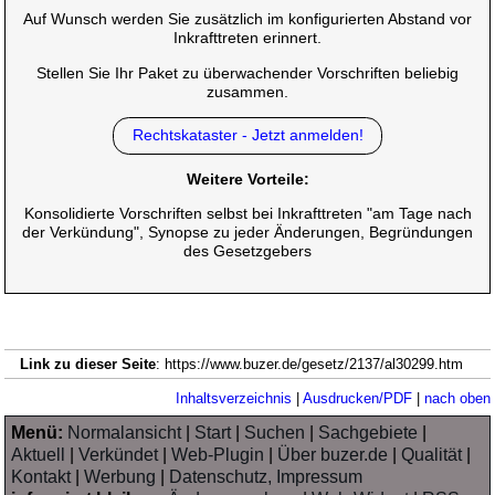
Auf Wunsch werden Sie zusätzlich im konfigurierten Abstand vor
Inkrafttreten erinnert.
Stellen Sie Ihr Paket zu überwachender Vorschriften beliebig
zusammen.
Rechtskataster - Jetzt anmelden!
Weitere Vorteile:
Konsolidierte Vorschriften selbst bei Inkrafttreten "am Tage nach
der Verkündung", Synopse zu jeder Änderungen, Begründungen
des Gesetzgebers
Link zu dieser Seite
: https://www.buzer.de/gesetz/2137/al30299.htm
Inhaltsverzeichnis
|
Ausdrucken/PDF
|
nach oben
Menü:
Normalansicht
|
Start
|
Suchen
|
Sachgebiete
|
Aktuell
|
Verkündet
|
Web-Plugin
|
Über buzer.de
|
Qualität
|
Kontakt
|
Werbung
|
Datenschutz, Impressum