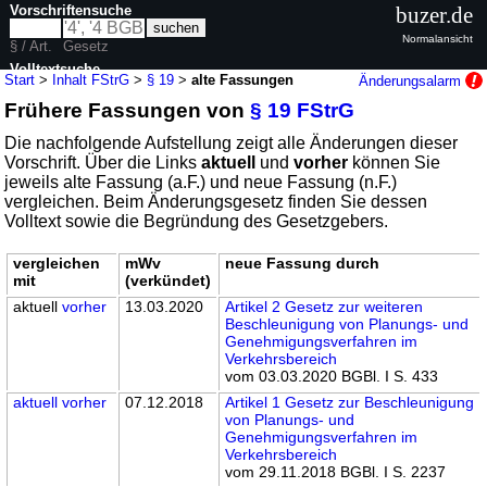
Vorschriftensuche
buzer.de
Normalansicht
§ / Art.
Gesetz
Volltextsuche
Start
>
Inhalt FStrG
>
§ 19
>
alte Fassungen
Änderungsalarm
Frühere Fassungen von
§ 19 FStrG
nur in FStrG
Die nachfolgende Aufstellung zeigt alle Änderungen dieser
Vorschrift. Über die Links
aktuell
und
vorher
können Sie
jeweils alte Fassung (a.F.) und neue Fassung (n.F.)
vergleichen. Beim Änderungsgesetz finden Sie dessen
Volltext sowie die Begründung des Gesetzgebers.
vergleichen
mWv
neue Fassung durch
mit
(verkündet)
aktuell
vorher
13.03.2020
Artikel 2 Gesetz zur weiteren
Beschleunigung von Planungs- und
Genehmigungsverfahren im
Verkehrsbereich
vom 03.03.2020 BGBl. I S. 433
aktuell
vorher
07.12.2018
Artikel 1 Gesetz zur Beschleunigung
von Planungs- und
Genehmigungsverfahren im
Verkehrsbereich
vom 29.11.2018 BGBl. I S. 2237