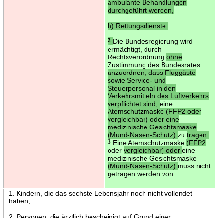
ambulante Behandlungen
durchgeführt werden,
h) Rettungsdienste.
2
Die Bundesregierung wird
ermächtigt, durch
Rechtsverordnung
ohne
Zustimmung des Bundesrates
anzuordnen, dass Fluggäste
sowie Service- und
Steuerpersonal in den
Verkehrsmitteln des Luftverkehrs
verpflichtet sind,
eine
Atemschutzmaske (FFP2 oder
vergleichbar) oder eine
medizinische Gesichtsmaske
(Mund-Nasen-Schutz)
zu
tragen.
3
Eine Atemschutzmaske
(FFP2
oder
vergleichbar) oder
eine
medizinische Gesichtsmaske
(Mund-Nasen-Schutz)
muss nicht
getragen werden von
1. Kindern, die das sechste Lebensjahr noch nicht vollendet
haben,
2. Personen, die ärztlich bescheinigt auf Grund einer