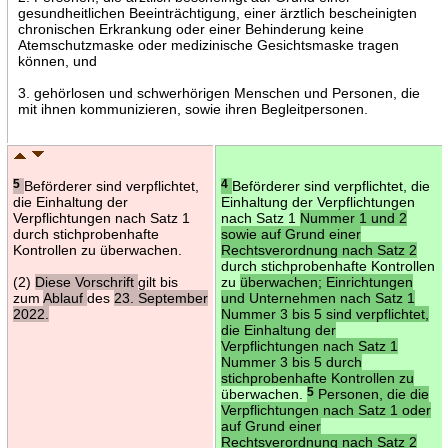
gesundheitlichen Beeinträchtigung, einer ärztlich bescheinigten
chronischen Erkrankung oder einer Behinderung keine
Atemschutzmaske oder medizinische Gesichtsmaske tragen
können, und
3. gehörlosen und schwerhörigen Menschen und Personen, die
mit ihnen kommunizieren, sowie ihren Begleitpersonen.
5
Beförderer sind verpflichtet,
4
Beförderer sind verpflichtet, die
die Einhaltung der
Einhaltung der Verpflichtungen
Verpflichtungen nach Satz 1
nach Satz 1
Nummer 1 und 2
durch stichprobenhafte
sowie auf Grund einer
Kontrollen zu überwachen.
Rechtsverordnung nach Satz 2
durch stichprobenhafte Kontrollen
(2)
Diese Vorschrift
gilt bis
zu
überwachen; Einrichtungen
zum
Ablauf
des
23. September
und Unternehmen nach Satz 1
2022.
Nummer 3 bis 5 sind verpflichtet,
die Einhaltung der
Verpflichtungen nach Satz 1
Nummer 3 bis 5 durch
stichprobenhafte Kontrollen zu
überwachen.
5
Personen, die die
Verpflichtungen nach Satz 1 oder
auf Grund einer
Rechtsverordnung nach Satz 2