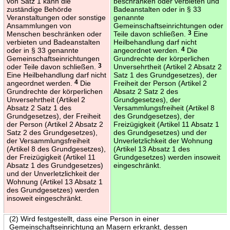
von Satz 1 kann die
beschränken oder verbieten und
zuständige Behörde
Badeanstalten oder in § 33
Veranstaltungen oder sonstige
genannte
Ansammlungen von
Gemeinschaftseinrichtungen oder
Menschen beschränken oder
Teile davon schließen.
3
Eine
verbieten und Badeanstalten
Heilbehandlung darf nicht
oder in § 33 genannte
angeordnet werden.
4
Die
Gemeinschaftseinrichtungen
Grundrechte der körperlichen
oder Teile davon schließen.
3
Unversehrtheit (Artikel 2 Absatz 2
Eine Heilbehandlung darf nicht
Satz 1 des Grundgesetzes), der
angeordnet werden.
4
Die
Freiheit der Person (Artikel 2
Grundrechte der körperlichen
Absatz 2 Satz 2 des
Unversehrtheit (Artikel 2
Grundgesetzes), der
Absatz 2 Satz 1 des
Versammlungsfreiheit (Artikel 8
Grundgesetzes), der Freiheit
des Grundgesetzes), der
der Person (Artikel 2 Absatz 2
Freizügigkeit (Artikel 11 Absatz 1
Satz 2 des Grundgesetzes),
des Grundgesetzes) und der
der Versammlungsfreiheit
Unverletzlichkeit der Wohnung
(Artikel 8 des Grundgesetzes),
(Artikel 13 Absatz 1 des
der Freizügigkeit (Artikel 11
Grundgesetzes) werden insoweit
Absatz 1 des Grundgesetzes)
eingeschränkt.
und der Unverletzlichkeit der
Wohnung (Artikel 13 Absatz 1
des Grundgesetzes) werden
insoweit eingeschränkt.
(2) Wird festgestellt, dass eine Person in einer
Gemeinschaftseinrichtung an Masern erkrankt, dessen