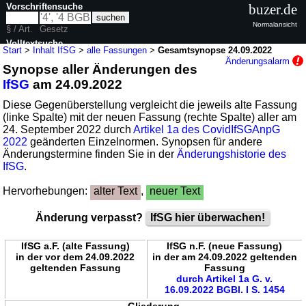
Vorschriftensuche
buzer.de
Normalansicht
§ / Art.
Gesetz
Volltextsuche
Start
>
Inhalt IfSG
>
alle Fassungen
>
Gesamtsynopse 24.09.2022
Änderungsalarm
Synopse aller Änderungen des
nur in IfSG
IfSG
am 24.09.2022
Diese Gegenüberstellung vergleicht die jeweils alte Fassung
(linke Spalte) mit der neuen Fassung (rechte Spalte) aller am
24. September 2022 durch
Artikel 1a des CovidIfSGAnpG
2022
geänderten Einzelnormen. Synopsen für andere
Änderungstermine finden Sie in der
Änderungshistorie des
IfSG
.
Hervorhebungen:
alter Text
,
neuer Text
Änderung verpasst?
IfSG hier überwachen!
IfSG a.F. (alte Fassung)
IfSG n.F. (neue Fassung)
in der vor dem 24.09.2022
in der am 24.09.2022 geltenden
geltenden Fassung
Fassung
durch Artikel 1a G. v.
16.09.2022 BGBl. I S. 1454
Gliederung