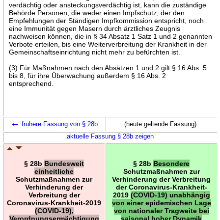
verdächtig oder ansteckungsverdächtig ist, kann die zuständige
Behörde Personen, die weder einen Impfschutz, der den
Empfehlungen der Ständigen Impfkommission entspricht, noch
eine Immunität gegen Masern durch ärztliches Zeugnis
nachweisen können, die in § 34 Absatz 1 Satz 1 und 2 genannten
Verbote erteilen, bis eine Weiterverbreitung der Krankheit in der
Gemeinschaftseinrichtung nicht mehr zu befürchten ist.
(3) Für Maßnahmen nach den Absätzen 1 und 2 gilt § 16 Abs. 5
bis 8, für ihre Überwachung außerdem § 16 Abs. 2
entsprechend.
←
frühere Fassung von § 28b
(heute geltende Fassung)
aktuelle Fassung § 28b zeigen
§ 28b
Bundesweit
§ 28b
Besondere
einheitliche
Schutzmaßnahmen zur
Schutzmaßnahmen zur
Verhinderung der Verbreitung
Verhinderung der
der Coronavirus-Krankheit-
Verbreitung der
2019
(COVID-19) unabhängig
Coronavirus-Krankheit-2019
von einer epidemischen Lage
(COVID-19),
von nationaler Tragweite bei
Verordnungsermächtigung
saisonal hoher Dynamik