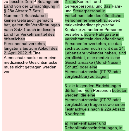
zu
beschließen.
3
Solange ein
2. das
Kontroll- und
Land von der Ermächtigung in
Servicepersonal und
das
Fahr-
§ 28a Absatz 7 Satz 1
und
Steuerpersonal in
Nummer 1 Buchstabe b
Verkehrsmitteln des öffentlichen
keinen Gebrauch gemacht
Personenfernverkehrs,
soweit
hat, gelten die Verpflichtungen
tätigkeitsbedingt physische
nach Satz 1 auch in diesem
Kontakte zu anderen Personen
Land für Verkehrsmittel des
bestehen,
sowie Fahrgäste in
öffentlichen
Verkehrsmitteln des öffentlichen
Personennahverkehrs,
Personenfernverkehrs, die das
längstens bis zum Ablauf des
sechste, aber noch nicht das 14.
2. April 2022.
4
Eine
Lebensjahr vollendet haben, sind
Atemschutzmaske oder eine
verpflichtet, eine medizinische
medizinische Gesichtsmaske
Gesichtsmaske (Mund-Nasen-
muss nicht getragen werden
Schutz) oder eine
von
Atemschutzmaske (FFP2 oder
vergleichbar) zu tragen,
3. die folgenden Einrichtungen
dürfen
nur
von
Personen
betreten
werden, die eine
Atemschutzmaske (FFP2 oder
vergleichbar) tragen sowie einen
Testnachweis nach § 22a Absatz
3 vorlegen:
a) Krankenhäuser und
Rehabilitationseinrichtungen, in