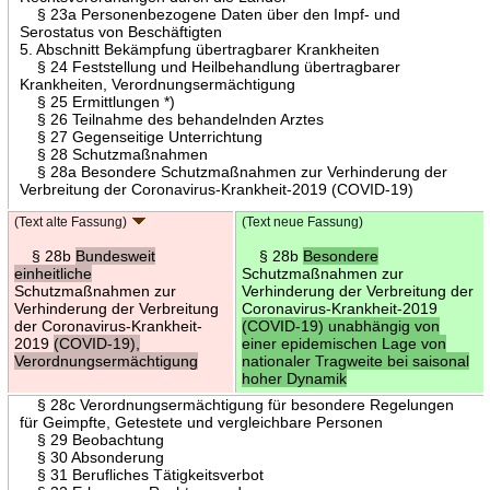
§ 23a Personenbezogene Daten über den Impf- und
Serostatus von Beschäftigten
5. Abschnitt Bekämpfung übertragbarer Krankheiten
§ 24 Feststellung und Heilbehandlung übertragbarer
Krankheiten, Verordnungsermächtigung
§ 25 Ermittlungen *)
§ 26 Teilnahme des behandelnden Arztes
§ 27 Gegenseitige Unterrichtung
§ 28 Schutzmaßnahmen
§ 28a Besondere Schutzmaßnahmen zur Verhinderung der
Verbreitung der Coronavirus-Krankheit-2019 (COVID-19)
(Text alte Fassung)
(Text neue Fassung)
§ 28b
Bundesweit
§ 28b
Besondere
einheitliche
Schutzmaßnahmen zur
Schutzmaßnahmen zur
Verhinderung der Verbreitung der
Verhinderung der Verbreitung
Coronavirus-Krankheit-2019
der Coronavirus-Krankheit-
(COVID-19) unabhängig von
2019
(COVID-19),
einer epidemischen Lage von
Verordnungsermächtigung
nationaler Tragweite bei saisonal
hoher Dynamik
§ 28c Verordnungsermächtigung für besondere Regelungen
für Geimpfte, Getestete und vergleichbare Personen
§ 29 Beobachtung
§ 30 Absonderung
§ 31 Berufliches Tätigkeitsverbot