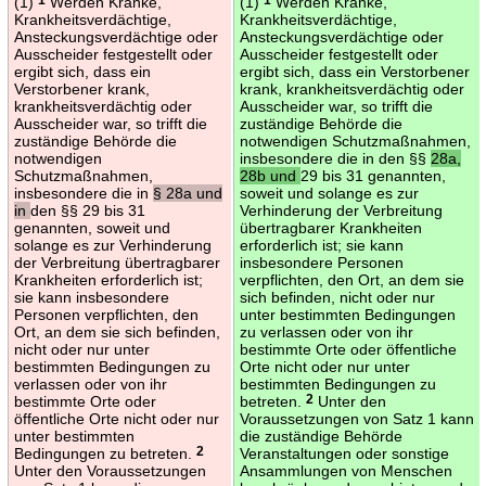
(1)
Werden Kranke,
(1)
Werden Kranke,
Krankheitsverdächtige,
Krankheitsverdächtige,
Ansteckungsverdächtige oder
Ansteckungsverdächtige oder
Ausscheider festgestellt oder
Ausscheider festgestellt oder
ergibt sich, dass ein
ergibt sich, dass ein Verstorbener
Verstorbener krank,
krank, krankheitsverdächtig oder
krankheitsverdächtig oder
Ausscheider war, so trifft die
Ausscheider war, so trifft die
zuständige Behörde die
zuständige Behörde die
notwendigen Schutzmaßnahmen,
notwendigen
insbesondere die in den §§
28a,
Schutzmaßnahmen,
28b und
29 bis 31 genannten,
insbesondere die in
§ 28a und
soweit und solange es zur
in
den §§ 29 bis 31
Verhinderung der Verbreitung
genannten, soweit und
übertragbarer Krankheiten
solange es zur Verhinderung
erforderlich ist; sie kann
der Verbreitung übertragbarer
insbesondere Personen
Krankheiten erforderlich ist;
verpflichten, den Ort, an dem sie
sie kann insbesondere
sich befinden, nicht oder nur
Personen verpflichten, den
unter bestimmten Bedingungen
Ort, an dem sie sich befinden,
zu verlassen oder von ihr
nicht oder nur unter
bestimmte Orte oder öffentliche
bestimmten Bedingungen zu
Orte nicht oder nur unter
verlassen oder von ihr
bestimmten Bedingungen zu
bestimmte Orte oder
betreten.
2
Unter den
öffentliche Orte nicht oder nur
Voraussetzungen von Satz 1 kann
unter bestimmten
die zuständige Behörde
Bedingungen zu betreten.
2
Veranstaltungen oder sonstige
Unter den Voraussetzungen
Ansammlungen von Menschen