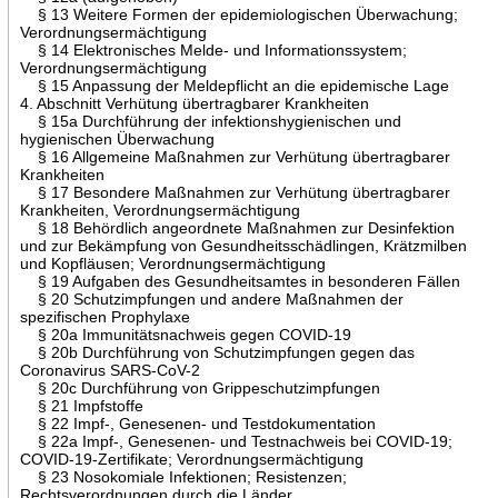
§ 13 Weitere Formen der epidemiologischen Überwachung;
Verordnungsermächtigung
§ 14 Elektronisches Melde- und Informationssystem;
Verordnungsermächtigung
§ 15 Anpassung der Meldepflicht an die epidemische Lage
4. Abschnitt Verhütung übertragbarer Krankheiten
§ 15a Durchführung der infektionshygienischen und
hygienischen Überwachung
§ 16 Allgemeine Maßnahmen zur Verhütung übertragbarer
Krankheiten
§ 17 Besondere Maßnahmen zur Verhütung übertragbarer
Krankheiten, Verordnungsermächtigung
§ 18 Behördlich angeordnete Maßnahmen zur Desinfektion
und zur Bekämpfung von Gesundheitsschädlingen, Krätzmilben
und Kopfläusen; Verordnungsermächtigung
§ 19 Aufgaben des Gesundheitsamtes in besonderen Fällen
§ 20 Schutzimpfungen und andere Maßnahmen der
spezifischen Prophylaxe
§ 20a Immunitätsnachweis gegen COVID-19
§ 20b Durchführung von Schutzimpfungen gegen das
Coronavirus SARS-CoV-2
§ 20c Durchführung von Grippeschutzimpfungen
§ 21 Impfstoffe
§ 22 Impf-, Genesenen- und Testdokumentation
§ 22a Impf-, Genesenen- und Testnachweis bei COVID-19;
COVID-19-Zertifikate; Verordnungsermächtigung
§ 23 Nosokomiale Infektionen; Resistenzen;
Rechtsverordnungen durch die Länder