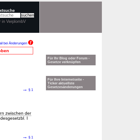
extsuche
r in VerplombV
il bei Änderungen
oben
Für Ihr Blog oder Forum -
Gesetze verknüpfen
Für Ihre Internetseite -
Ticker aktuellste
Gesetzesänderungen
→
§ 1
rn zwischen der
desgesetzbl. I
→
§ 1