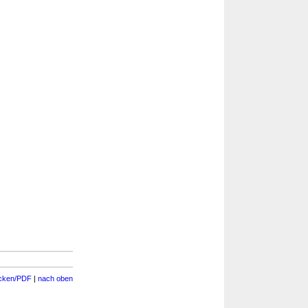
cken/PDF
|
nach oben