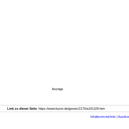
Anzeige
Link zu dieser Seite
: https://www.buzer.de/gesetz/2170/a191329.htm
Inhaltsverzeichnis
|
Ausdru