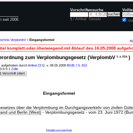
Vorschriftensuche
Vollt
§ / Artikel
Gesetz
n seit 2006
nu
zeichnis VerplombV
>
Eingangsformel
Ma
itel komplett oder überwiegend mit Ablauf des 16.05.2008 aufgeh
Verordnung zum Verplombungsgesetz (VerplombV
k.a.Abk.
)
; aufgehoben durch
Artikel 23
G. v. 08.05.2008
BGBl. I S. 810
13-6-5-1
Zölle
1 Vorschrift zitiert
Eingangsformel
esetzes über die Verplombung im Durchgangsverkehr von zivilen Güte
and und Berlin (West)
- Verplombungsgesetz - vom 23. Juni 1972 (Bun
Inhaltsverzeichnis