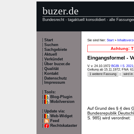
buzer.de
Bundesrecht - tagaktuell konsolidiert - alle Fassunge
Start
Sie sind hier:
Start
>
Inhaltsver
Suchen
Achtung: T
Sachgebiete
Aktuell
Eingangsformel - 
Verkündet
Über buzer.de
V. v. 24.10.1972
BGBl. I S. 2021
Qualität
Geltung ab 15.11.1972; FNA: 6
Kontakt
1 weitere Fassung
|
wird in 
Datenschutz
Impressum
Tools:
Blog-Plugin
Mobilversion
Auf Grund des §
4
des
G
Update via:
Bundesrepublik Deutschl
Web-Widget
S. 985) wird verordnet:
Feed
Rechtskataster