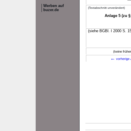
Werben auf
(Textabschnitt unverändert)
buzer.de
Anlage 5 (zu §
(siehe BGBl. I 2000 S. 1
(keine früh
←
vorherige 