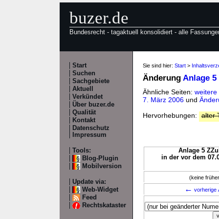
buzer.de
Bundesrecht - tagaktuell konsolidiert - alle Fassunge
Start
Sie sind hier:
Start
>
Inhaltsverz
Suchen
Änderung
Anlage 5
Sachgebiete
Aktuell
Ähnliche Seiten:
weitere
Verkündet
7. März 2006
und
Änder
Über buzer.de
Qualität
Hervorhebungen:
alter 
Kontakt
Datenschutz
Impressum
Tools:
Anlage 5 ZZul
in der vor dem 07.
Blog-Plugin
Mobilversion
(keine früh
Update via:
←
Web-Widget
vorherige 
Feed
Rechtskataster