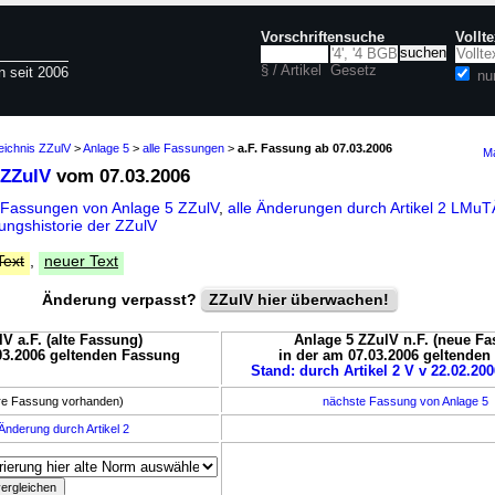
Vorschriftensuche
Vollt
§ / Artikel
Gesetz
n seit 2006
nu
eichnis ZZulV
>
Anlage 5
>
alle Fassungen
>
a.F. Fassung ab 07.03.2006
Ma
 ZZulV
vom 07.03.2006
 Fassungen von Anlage 5 ZZulV
,
alle Änderungen durch Artikel 2 LMu
ungshistorie der ZZulV
Text
,
neuer Text
Änderung verpasst?
ZZulV hier überwachen!
V a.F. (alte Fassung)
Anlage 5 ZZulV n.F. (neue Fa
03.2006 geltenden Fassung
in der am 07.03.2006 geltende
Stand: durch Artikel 2 V v 22.02.200
ere Fassung vorhanden)
nächste Fassung von Anlage 5
Änderung durch Artikel 2