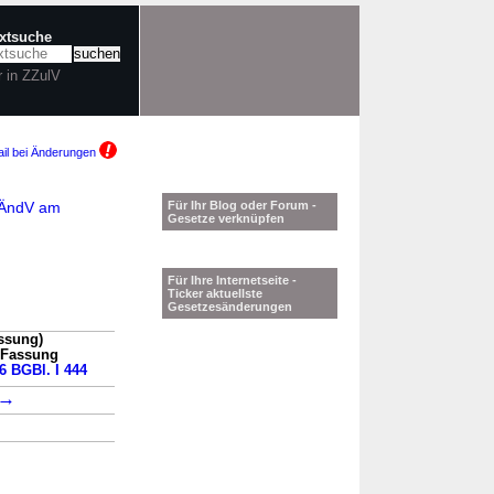
extsuche
r in ZZulV
il bei Änderungen
TÄndV am
Für Ihr Blog oder Forum -
Gesetze verknüpfen
Für Ihre Internetseite -
Ticker aktuellste
Gesetzesänderungen
ssung)
n Fassung
6 BGBl. I 444
→