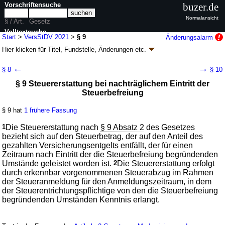
Vorschriftensuche
buzer.de
Normalansicht
§ / Art.
Gesetz
Volltextsuche
Start
>
VersStDV 2021
>
§ 9
Änderungsalarm
Hier klicken für
Titel, Fundstelle, Änderungen
etc.
nur in VersStDV 2021
§ 9 - Versicherungsteuer-
←
→
§ 8
§ 10
Durchführungsverordnung (VersStDV 2021)
§ 9 Steuererstattung bei nachträglichem Eintritt der
neugefasst durch B. v. 27.04.2021
BGBl. I S. 938
Steuerbefreiung
Geltung ab 01.01.1964; FNA: 611-15-1
Besitz- und Verkehrsteuern,
Vermögensabgaben
§ 9 hat
1 frühere Fassung
3 weitere Fassungen
|
wird in 4 Vorschriften zitiert
1
Die Steuererstattung nach
§ 9 Absatz 2
des Gesetzes
B. Besteuerungsverfahren
bezieht sich auf den Steuerbetrag, der auf den Anteil des
II. Erstattung der Steuer
gezahlten Versicherungsentgelts entfällt, der für einen
Zeitraum nach Eintritt der die Steuerbefreiung begründenden
Umstände geleistet worden ist.
2
Die Steuererstattung erfolgt
durch erkennbar vorgenommenen Steuerabzug im Rahmen
der Steueranmeldung für den Anmeldungszeitraum, in dem
der Steuerentrichtungspflichtige von den die Steuerbefreiung
begründenden Umständen Kenntnis erlangt.