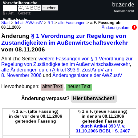
Vorschriftensuche
buzer.de
Normalansicht
§ / Art.
Gesetz
Volltextsuche
Start
>
Inhalt AWZustV
>
§ 1
>
alle Fassungen
>
a.F. Fassung ab
08.11.2006
Änderungsalarm
nur in AWZustV
Änderung
§ 1 Verordnung zur Regelung von
Zuständigkeiten im Außenwirtschaftsverkehr
vom 08.11.2006
Ähnliche Seiten:
weitere Fassungen von § 1 Verordnung zur
Regelung von Zuständigkeiten im Außenwirtschaftsverkehr
,
alle Änderungen durch Artikel 393 9. ZustAnpV am
8. November 2006
und
Änderungshistorie der AWZustV
Hervorhebungen:
alter Text
,
neuer Text
Änderung verpasst?
Hier überwachen!
§ 1 a.F. (alte Fassung)
§ 1 n.F. (neue Fassung)
in der vor dem 08.11.2006
in der am 08.11.2006
geltenden Fassung
geltenden Fassung
durch Artikel 393 V. v.
31.10.2006 BGBl. I S. 2407