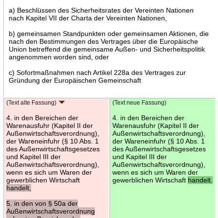
a) Beschlüssen des Sicherheitsrates der Vereinten Nationen
nach Kapitel VII der Charta der Vereinten Nationen,
b) gemeinsamen Standpunkten oder gemeinsamen Aktionen, die
nach den Bestimmungen des Vertrages über die Europäische
Union betreffend die gemeinsame Außen- und Sicherheitspolitik
angenommen worden sind, oder
c) Sofortmaßnahmen nach Artikel 228a des Vertrages zur
Gründung der Europäischen Gemeinschaft
(Text alte Fassung)
(Text neue Fassung)
4. in den Bereichen der
4. in den Bereichen der
Warenausfuhr (Kapitel II der
Warenausfuhr (Kapitel II der
Außenwirtschaftsverordnung),
Außenwirtschaftsverordnung),
der Wareneinfuhr (§ 10 Abs. 1
der Wareneinfuhr (§ 10 Abs. 1
des Außenwirtschaftsgesetzes
des Außenwirtschaftsgesetzes
und Kapitel III der
und Kapitel III der
Außenwirtschaftsverordnung),
Außenwirtschaftsverordnung),
wenn es sich um Waren der
wenn es sich um Waren der
gewerblichen Wirtschaft
gewerblichen Wirtschaft
handelt.
handelt,
5. in den von § 50a der
Außenwirtschaftsverordnung