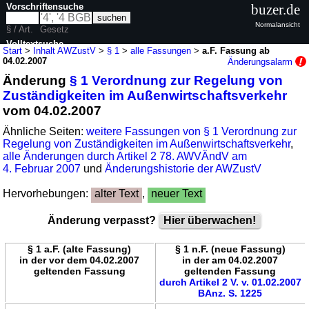
Vorschriftensuche
buzer.de
Normalansicht
§ / Art.
Gesetz
Volltextsuche
Start
>
Inhalt AWZustV
>
§ 1
>
alle Fassungen
>
a.F. Fassung ab
04.02.2007
Änderungsalarm
nur in AWZustV
Änderung
§ 1 Verordnung zur Regelung von
Zuständigkeiten im Außenwirtschaftsverkehr
vom 04.02.2007
Ähnliche Seiten:
weitere Fassungen von § 1 Verordnung zur
Regelung von Zuständigkeiten im Außenwirtschaftsverkehr
,
alle Änderungen durch Artikel 2 78. AWVÄndV am
4. Februar 2007
und
Änderungshistorie der AWZustV
Hervorhebungen:
alter Text
,
neuer Text
Änderung verpasst?
Hier überwachen!
§ 1 a.F. (alte Fassung)
§ 1 n.F. (neue Fassung)
in der vor dem 04.02.2007
in der am 04.02.2007
geltenden Fassung
geltenden Fassung
durch Artikel 2 V. v. 01.02.2007
BAnz. S. 1225