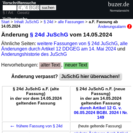
Vorschriftensuche
buzer.de
Normalansicht
§ / Art.
Gesetz
Volltextsuche
Start
>
Inhalt JuSchG
>
§ 24d
>
alle Fassungen
>
a.F. Fassung ab
14.05.2024
Änderungsalarm
nur in JuSchG
Änderung
§ 24d JuSchG
vom 14.05.2024
Ähnliche Seiten:
weitere Fassungen von § 24d JuSchG
,
alle
Änderungen durch Artikel 12 DDGEG am 14. Mai 2024
und
Änderungshistorie des JuSchG
Hervorhebungen:
alter Text
,
neuer Text
Änderung verpasst?
JuSchG hier überwachen!
§ 24d JuSchG a.F. (alte
§ 24d JuSchG n.F. (neue
Fassung)
Fassung)
in der vor dem 14.05.2024
in der am 14.05.2024
geltenden Fassung
geltenden Fassung
durch Artikel 12 G. v.
06.05.2024 BGBl. 2024 I Nr.
149
←
frühere Fassung von § 24d
(heute geltende Fassung)