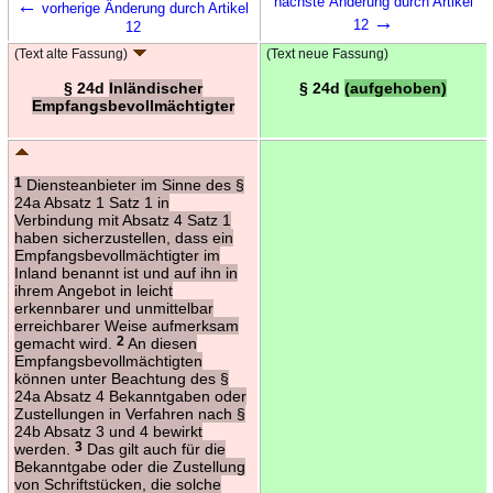
←
nächste Änderung durch Artikel
vorherige Änderung durch Artikel
→
12
12
(Text alte Fassung)
(Text neue Fassung)
§ 24d
Inländischer
§ 24d
(aufgehoben)
Empfangsbevollmächtigter
1
Diensteanbieter im Sinne des §
24a Absatz 1 Satz 1 in
Verbindung mit Absatz 4 Satz 1
haben sicherzustellen, dass ein
Empfangsbevollmächtigter im
Inland benannt ist und auf ihn in
ihrem Angebot in leicht
erkennbarer und unmittelbar
erreichbarer Weise aufmerksam
gemacht wird.
2
An diesen
Empfangsbevollmächtigten
können unter Beachtung des §
24a Absatz 4 Bekanntgaben oder
Zustellungen in Verfahren nach §
24b Absatz 3 und 4 bewirkt
werden.
3
Das gilt auch für die
Bekanntgabe oder die Zustellung
von Schriftstücken, die solche