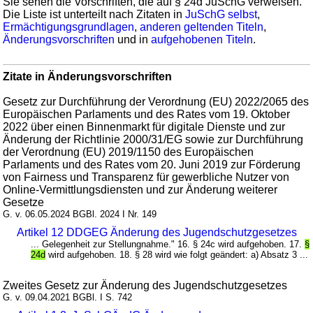
Sie sehen die Vorschriften, die auf § 24d JuSchG verweisen.
Die Liste ist unterteilt nach Zitaten in
JuSchG selbst
,
Ermächtigungsgrundlagen
,
anderen geltenden Titeln
,
Änderungsvorschriften
und in
aufgehobenen Titeln
.
Zitate in Änderungsvorschriften
Gesetz zur Durchführung der Verordnung (EU) 2022/2065 des
Europäischen Parlaments und des Rates vom 19. Oktober
2022 über einen Binnenmarkt für digitale Dienste und zur
Änderung der Richtlinie 2000/31/EG sowie zur Durchführung
der Verordnung (EU) 2019/1150 des Europäischen
Parlaments und des Rates vom 20. Juni 2019 zur Förderung
von Fairness und Transparenz für gewerbliche Nutzer von
Online-Vermittlungsdiensten und zur Änderung weiterer
Gesetze
G. v. 06.05.2024 BGBl. 2024 I Nr. 149
Artikel 12 DDGEG Änderung des Jugendschutzgesetzes
... Gelegenheit zur Stellungnahme." 16. § 24c wird aufgehoben. 17.
§
24d
wird aufgehoben. 18. § 28 wird wie folgt geändert: a) Absatz 3 ...
Zweites Gesetz zur Änderung des Jugendschutzgesetzes
G. v. 09.04.2021 BGBl. I S. 742