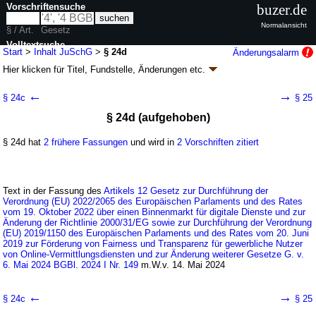
Vorschriftensuche
buzer.de
Normalansicht
§ / Art.
Gesetz
Volltextsuche
Start
>
Inhalt JuSchG
>
§ 24d
Änderungsalarm
Hier klicken für
Titel, Fundstelle, Änderungen
etc.
nur in JuSchG
§ 24d - Jugendschutzgesetz (JuSchG)
←
→
§ 24c
§ 25
G. v. 23.07.2002
BGBl. I S. 2730
, 2003 I S. 476; zuletzt geändert durch
§ 24d (aufgehoben)
Artikel 12
G. v. 06.05.2024
BGBl. 2024 I Nr. 149
Geltung ab 01.04.2003; FNA: 2161-6
Jugendschutz
§ 24d hat
2 frühere Fassungen
und wird in
2 Vorschriften zitiert
12 weitere Fassungen
|
Drucksachen / Entwurf / Begründung
|
wird in 58 Vorschriften zitiert
Abschnitt 4 Bundeszentrale für Kinder- und
Jugendmedienschutz
Text in der Fassung des
Artikels 12 Gesetz zur Durchführung der
Verordnung (EU) 2022/2065 des Europäischen Parlaments und des Rates
vom 19. Oktober 2022 über einen Binnenmarkt für digitale Dienste und zur
Änderung der Richtlinie 2000/31/EG sowie zur Durchführung der Verordnung
(EU) 2019/1150 des Europäischen Parlaments und des Rates vom 20. Juni
2019 zur Förderung von Fairness und Transparenz für gewerbliche Nutzer
von Online-Vermittlungsdiensten und zur Änderung weiterer Gesetze G. v.
6. Mai 2024 BGBl. 2024 I Nr. 149
m.W.v. 14. Mai 2024
←
→
§ 24c
§ 25