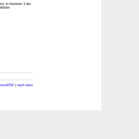
zt, in Nummer 3 der
 Wörter
cken/PDF
|
nach oben