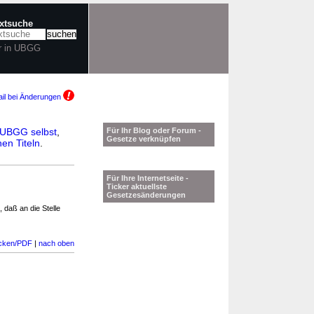
extsuche
r in UBGG
il bei Änderungen
UBGG selbst
,
Für Ihr Blog oder Forum -
Gesetze verknüpfen
en Titeln
.
Für Ihre Internetseite -
Ticker aktuellste
Gesetzesänderungen
daß an die Stelle
cken/PDF
|
nach oben