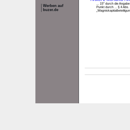
... 15" durch die Angabe
Werben auf
Punkt durch ... § 4 Abs.
buzer.de
„Wagniskapitalbeteiligun