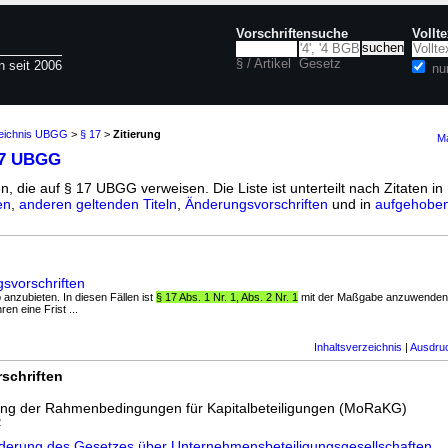
Vorschriftensuche
Vollt
§ / Artikel
Gesetz
n seit 2006
nu
zeichnis UBGG
>
§ 17
>
Zitierung
Ma
17 UBGG
n, die auf § 17 UBGG verweisen. Die Liste ist unterteilt nach Zitaten in
en
,
anderen geltenden Titeln
,
Änderungsvorschriften
und in
aufgehoben
vorschriften
b anzubieten. In diesen Fällen ist
§ 17 Abs. 1 Nr. 1, Abs. 2 Nr. 1
mit der Maßgabe anzuwenden, 
en eine Frist ...
Inhaltsverzeichnis
|
Ausdru
schriften
ung der Rahmenbedingungen für Kapitalbeteiligungen (MoRaKG)
2
derung des Gesetzes über Unternehmensbeteiligungsgesellschaften