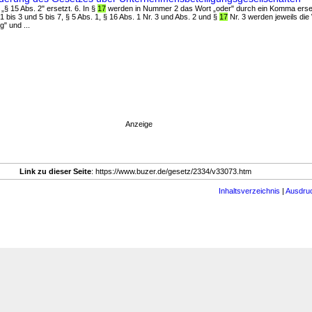
 „§ 15 Abs. 2" ersetzt. 6. In §
17
werden in Nummer 2 das Wort „oder" durch ein Komma erset
 1 bis 3 und 5 bis 7, § 5 Abs. 1, § 16 Abs. 1 Nr. 3 und Abs. 2 und §
17
Nr. 3 werden jeweils die
g" und ...
Anzeige
Link zu dieser Seite
: https://www.buzer.de/gesetz/2334/v33073.htm
Inhaltsverzeichnis
|
Ausdru