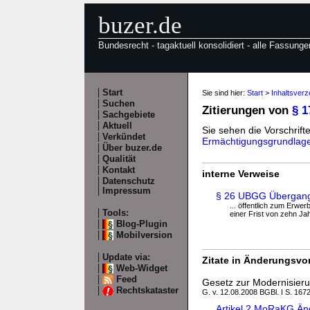
buzer.de
Bundesrecht - tagaktuell konsolidiert - alle Fassunge
Start
Sie sind hier:
Start
>
Inhaltsver
Suchen
Zitierungen von
§ 
Sachgebiete
Aktuell
Sie sehen die Vorschrifte
Verkündet
Ermächtigungsgrundlag
Über buzer.de
Qualität
Kontakt
interne Verweise
Datenschutz
Impressum
§ 26 UBGG Übergangs
... öffentlich zum Erwer
Tools:
einer Frist von zehn Jahr
Blog-Plugin
Mobilversion
Update via:
Zitate in Änderungsvor
Web-Widget
Feed
Gesetz zur Modernisier
Rechtskataster
G. v. 12.08.2008 BGBl. I S. 167
Artikel 2 MoRaKG Än