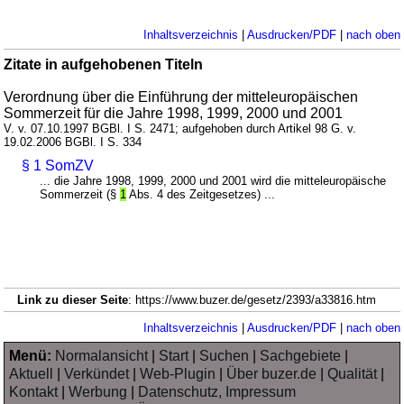
Inhaltsverzeichnis
|
Ausdrucken/PDF
|
nach oben
Zitate in aufgehobenen Titeln
Verordnung über die Einführung der mitteleuropäischen
Sommerzeit für die Jahre 1998, 1999, 2000 und 2001
V. v. 07.10.1997 BGBl. I S. 2471; aufgehoben durch Artikel 98 G. v.
19.02.2006 BGBl. I S. 334
§ 1 SomZV
... die Jahre 1998, 1999, 2000 und 2001 wird die mitteleuropäische
Sommerzeit (§
1
Abs. 4 des Zeitgesetzes) ...
Link zu dieser Seite
: https://www.buzer.de/gesetz/2393/a33816.htm
Inhaltsverzeichnis
|
Ausdrucken/PDF
|
nach oben
Menü:
Normalansicht
|
Start
|
Suchen
|
Sachgebiete
|
Aktuell
|
Verkündet
|
Web-Plugin
|
Über buzer.de
|
Qualität
|
Kontakt
|
Werbung
|
Datenschutz, Impressum