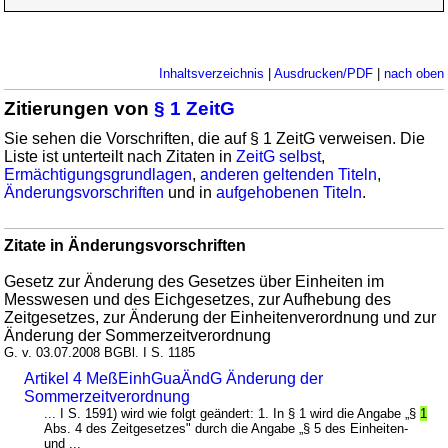
Inhaltsverzeichnis
|
Ausdrucken/PDF
|
nach oben
Zitierungen von
§ 1 ZeitG
Sie sehen die Vorschriften, die auf § 1 ZeitG verweisen. Die
Liste ist unterteilt nach Zitaten in
ZeitG selbst
,
Ermächtigungsgrundlagen
,
anderen geltenden Titeln
,
Änderungsvorschriften
und in
aufgehobenen Titeln
.
Zitate in Änderungsvorschriften
Gesetz zur Änderung des Gesetzes über Einheiten im
Messwesen und des Eichgesetzes, zur Aufhebung des
Zeitgesetzes, zur Änderung der Einheitenverordnung und zur
Änderung der Sommerzeitverordnung
G. v. 03.07.2008 BGBl. I S. 1185
Artikel 4 MeßEinhGuaÄndG Änderung der
Sommerzeitverordnung
... I S. 1591) wird wie folgt geändert: 1. In § 1 wird die Angabe „§
1
Abs. 4 des Zeitgesetzes" durch die Angabe „§ 5 des Einheiten-
und ...