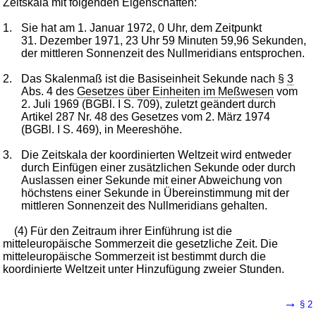
Zeitskala mit folgenden Eigenschaften:
1.
Sie hat am 1. Januar 1972, 0 Uhr, dem Zeitpunkt
31. Dezember 1971, 23 Uhr 59 Minuten 59,96 Sekunden,
der mittleren Sonnenzeit des Nullmeridians entsprochen.
2.
Das Skalenmaß ist die Basiseinheit Sekunde nach §
3
Abs. 4 des
Gesetzes über Einheiten im Meßwesen
vom
2. Juli 1969 (BGBl. I S. 709), zuletzt geändert durch
Artikel 287 Nr. 48 des Gesetzes vom 2. März 1974
(BGBl. I S. 469), in Meereshöhe.
3.
Die Zeitskala der koordinierten Weltzeit wird entweder
durch Einfügen einer zusätzlichen Sekunde oder durch
Auslassen einer Sekunde mit einer Abweichung von
höchstens einer Sekunde in Übereinstimmung mit der
mittleren Sonnenzeit des Nullmeridians gehalten.
(4) Für den Zeitraum ihrer Einführung ist die
mitteleuropäische Sommerzeit die gesetzliche Zeit. Die
mitteleuropäische Sommerzeit ist bestimmt durch die
koordinierte Weltzeit unter Hinzufügung zweier Stunden.
→
§ 2