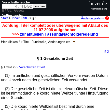
Vorschriftensuche
buzer.de
Normalansicht
§ / Art.
Gesetz
Volltextsuche
Start
>
Inhalt ZeitG
>
§ 1
Änderungsalarm
nur in ZeitG
Achtung: Titel komplett oder überwiegend mit Ablauf des
11.07.2008 aufgehoben
>>>
zur aktuellen Fassung/Nachfolgeregelung
Hier klicken für
Titel, Fundstelle, Änderungen
etc.
§ 1 - Zeitgesetz (ZeitG)
→
§ 2
G. v. 25.07.1978
BGBl. I S. 1110
, 1262; aufgehoben durch
Artikel 3
G. v.
§ 1 Gesetzliche Zeit
03.07.2008
BGBl. I S. 1185
Geltung ab 01.08.1978; FNA: 7141-7
Zeitbestimmung, Maß- und
Gewichtswesen
§ 1 wird in
2 Vorschriften zitiert
1 weitere Fassung
|
Drucksachen / Entwurf / Begründung
|
(1) Im amtlichen und geschäftlichen Verkehr werden Datum
wird in 6 Vorschriften zitiert
und Uhrzeit nach der gesetzlichen Zeit verwendet.
(2) Die gesetzliche Zeit ist die mitteleuropäische Zeit. Diese
ist bestimmt durch die koordinierte Weltzeit unter Hinzufügung
einer Stunde.
(3) Die koordinierte Weltzeit ist bestimmt durch eine